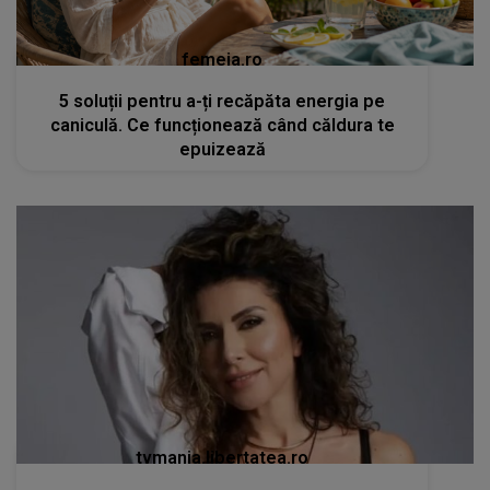
femeia.ro
5 soluții pentru a-ți recăpăta energia pe
caniculă. Ce funcționează când căldura te
epuizează
tvmania.libertatea.ro