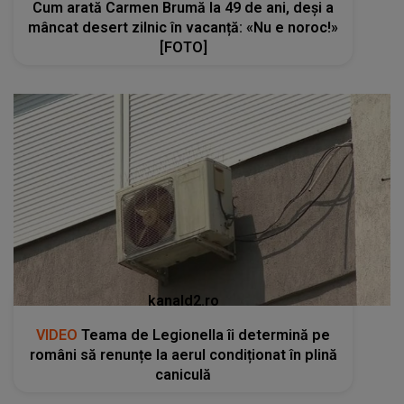
Cum arată Carmen Brumă la 49 de ani, deși a
mâncat desert zilnic în vacanță: «Nu e noroc!»
[FOTO]
kanald2.ro
VIDEO
Teama de Legionella îi determină pe
români să renunțe la aerul condiționat în plină
caniculă