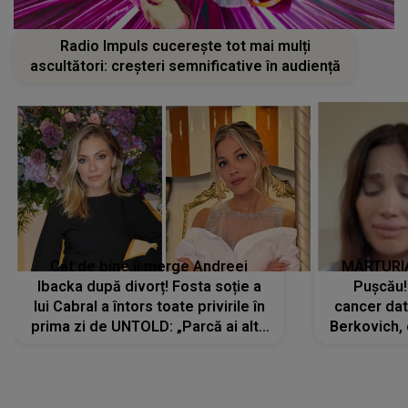
Radio Impuls cucerește tot mai mulți
ascultători: creșteri semnificative în audiență
Cât de bine îi merge Andreei
MĂRTURIA
Ibacka după divorț! Fosta soție a
Pușcău!
lui Cabral a întors toate privirile în
cancer dato
prima zi de UNTOLD: „Parcă ai altă
Berkovich, 
strălucire, emani putere,
accident ru
încredere, siguranță...”
Dacă nu 