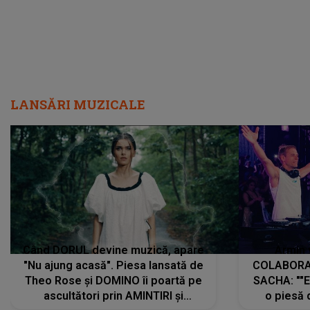
LANSĂRI MUZICALE
Când DORUL devine muzică, apare
Armin 
"Nu ajung acasă". Piesa lansată de
COLABORAR
Theo Rose și DOMINO îi poartă pe
SACHA: ""E
ascultători prin AMINTIRI și
o piesă 