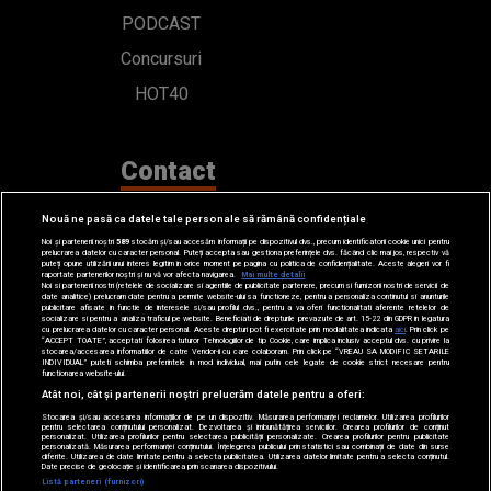
PODCAST
Concursuri
HOT40
Contact
Bd. Mărăști 65-67,
Nouă ne pasă ca datele tale personale să rămână confidențiale
Noi și partenerii noștri
589
stocăm și/sau accesăm informații pe dispozitivul dvs., precum identificatorii cookie unici pentru
Romexpo Intrarea C,
prelucrarea datelor cu caracter personal. Puteți accepta sau gestiona preferințele dvs. făcând clic mai jos, respectiv vă
puteți opune utilizării unui interes legitim în orice moment pe pagina cu politica de confidențialitate. Aceste alegeri vor fi
raportate partenerilor noștri și nu vă vor afecta navigarea.
Mai multe detalii
Pavilion T, sector 1
Noi si partenerii nostri (retelele de socializare si agentiile de publicitate partenere, precum si furnizorii nostri de servicii de
date analitice) prelucram date pentru a permite website-ului sa functioneze, pentru a personaliza continutul si anunturile
publicitare afisate in functie de interesele si/sau profilul dvs., pentru a va oferi functionalitati aferente retelelor de
socializare si pentru a analiza traficul pe website. Beneficiati de drepturile prevazute de art. 15-22 din GDPR in legatura
cu prelucrarea datelor cu caracter personal. Aceste drepturi pot fi exercitate prin modalitatea indicata
aici
. Prin click pe
office@radioimpuls.ro
“ACCEPT TOATE”, acceptati folosirea tuturor Tehnologiilor de tip Cookie, care implica inclusiv acceptul dvs. cu privire la
stocarea/accesarea informatiilor de catre Vendor-ii cu care colaboram. Prin click pe “VREAU SA MODIFIC SETARILE
INDIVIDUAL” puteti schimba preferintele in mod individual, mai putin cele legate de cookie strict necesare pentru
functionarea website-ului.
LIVE : 0754-222.999
Atât noi, cât și partenerii noștri prelucrăm datele pentru a oferi:
Stocarea și/sau accesarea informațiilor de pe un dispozitiv. Măsurarea performanței reclamelor. Utilizarea profilurilor
WhatsApp: 0754-222.999
pentru selectarea conținutului personalizat. Dezvoltarea și îmbunătățirea serviciilor. Crearea profilurilor de conținut
personalizat. Utilizarea profilurilor pentru selectarea publicității personalizate. Crearea profilurilor pentru publicitate
personalizată. Măsurarea performanței conținutului. Înțelegerea publicului prin statistici sau combinații de date din surse
diferite. Utilizarea de date limitate pentru a selecta publicitatea. Utilizarea datelor limitate pentru a selecta conținutul.
Date precise de geolocație și identificarea prin scanarea dispozitivului.
Listă parteneri (furnizori)