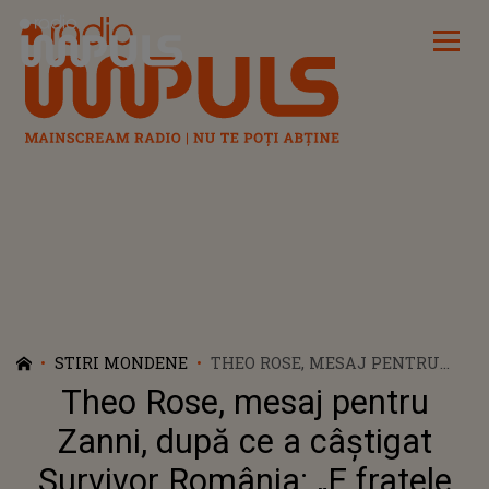
Radio Impuls
STIRI MONDENE
THEO ROSE, MESAJ PENTRU
ZANNI, DUPĂ CE A CÂȘTIGAT
Theo Rose, mesaj pentru
SURVIVOR ROMÂNIA: „E
FRATELE NOSTRU...”
Zanni, după ce a câștigat
Survivor România: „E fratele