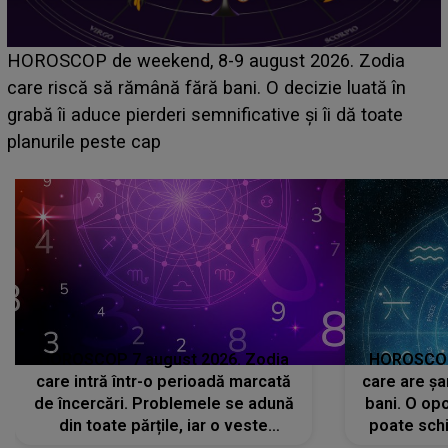
Emanuel a ținut ACEST DETALIU ASCUNS până
acum! În fața Alexandrei, concurentul din Casa Iubirii
face o MĂRTURISIRE NEAȘTEPTATĂ despre mama
sa: "I-am spus și ei în față, eu nu te iubesc pentru
că..."
HOROSCOP 7 august 2026. Zodia
HOROSCOP 
care intră într-o perioadă marcată
care are șa
de încercări. Problemele se adună
bani. O opo
din toate părțile, iar o veste
poate schi
neașteptată îi dă planurile peste
la