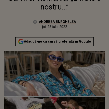
nostru...”
Autor:
ANDREEA BURGHELEA
Publicat:
luni, 12 iulie 2021
Actualizat:
joi, 28 iulie 2022
Adaugă-ne ca sursă preferată în Google