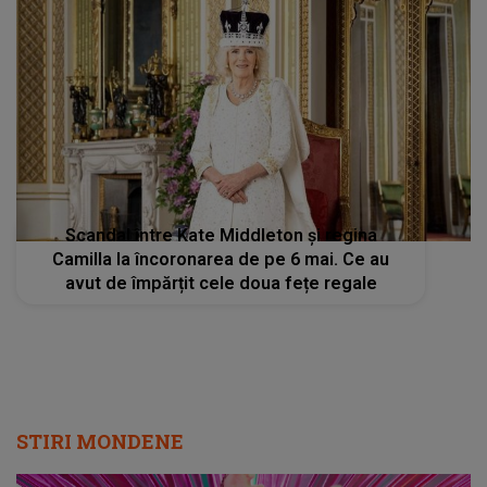
Scandal între Kate Middleton și regina
Camilla la încoronarea de pe 6 mai. Ce au
avut de împărțit cele doua fețe regale
STIRI MONDENE