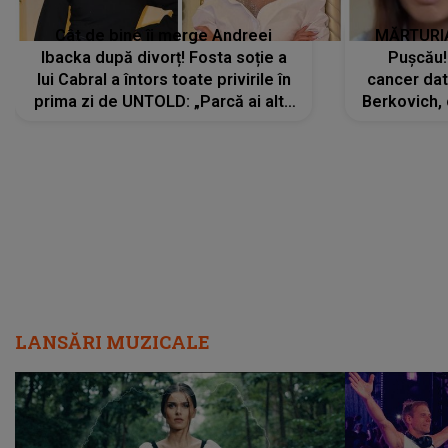
Cât de bine îi merge Andreei
MĂRTURIA
Ibacka după divorț! Fosta soție a
Pușcău!
lui Cabral a întors toate privirile în
cancer dato
prima zi de UNTOLD: „Parcă ai altă
Berkovich, 
strălucire, emani putere,
accident ru
încredere, siguranță...”
Dacă nu 
LANSĂRI MUZICALE