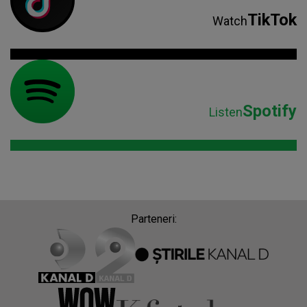
TikTok
Watch
Spotify
Listen
Parteneri: