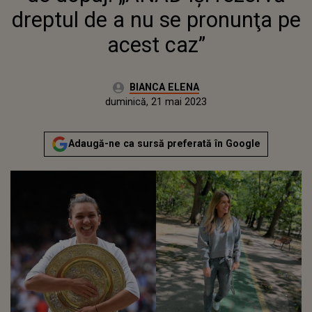
dreptul de a nu se pronunţa pe
acest caz”
Autor:
BIANCA ELENA
Publicat:
duminică, 21 mai 2023
Actualizat:
duminică, 21 mai 2023
Adaugă-ne ca sursă preferată în Google