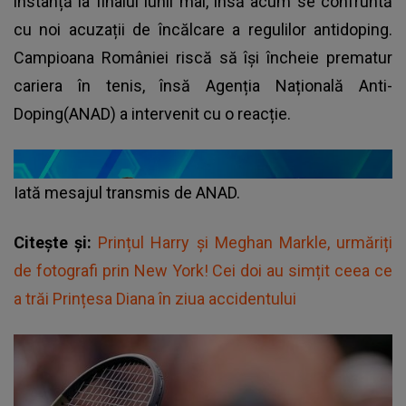
instanță la finalul lunii mai, însă acum se confruntă
cu noi acuzații de încălcare a regulilor antidoping.
Campioana României riscă să își încheie prematur
cariera în tenis, însă Agenția Națională Anti-
Doping(ANAD) a intervenit cu o reacție.
Iată mesajul transmis de ANAD.
Citește și:
Prințul Harry și Meghan Markle, urmăriți
de fotografi prin New York! Cei doi au simțit ceea ce
a trăi Prințesa Diana în ziua accidentului