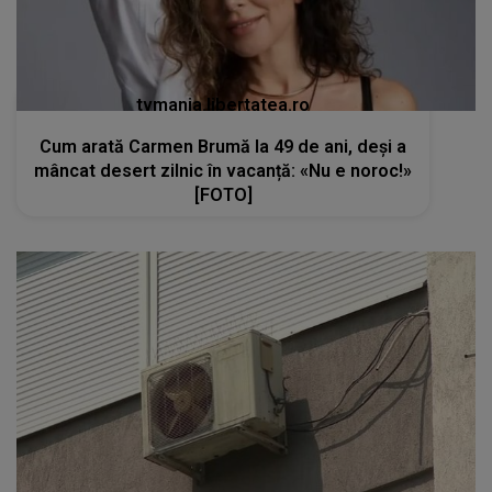
tvmania.libertatea.ro
Cum arată Carmen Brumă la 49 de ani, deși a
mâncat desert zilnic în vacanță: «Nu e noroc!»
[FOTO]