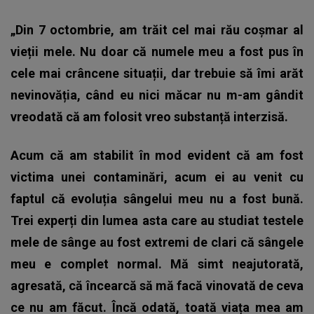
„Din 7 octombrie, am trăit cel mai rău coșmar al
vieții mele. Nu doar că numele meu a fost pus în
cele mai crâncene situații, dar trebuie să îmi arăt
nevinovăția, când eu nici măcar nu m-am gândit
vreodată că am folosit vreo substanță interzisă.
Acum că am stabilit în mod evident că am fost
victima unei contaminări, acum ei au venit cu
faptul că evoluția sângelui meu nu a fost bună.
Trei experți din lumea asta care au studiat testele
mele de sânge au fost extremi de clari că sângele
meu e complet normal. Mă simt neajutorată,
agresată, că încearcă să mă facă vinovată de ceva
ce nu am făcut. Încă odată, toată viața mea am