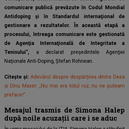
comunicare publică prevăzute în Codul Mondial
Antidoping şi în Standardul internaţional de
gestionare a rezultatelor. În această etapă a
procesului, întreaga comunicare este gestionată
de Agenţia Internaţională de Integritate a
Tenisului”,
a declarat preşedintele Agenţiei
Naţionale Anti-Doping, Ştefan Rohnean.
Citește și:
Adevărul despre despărțirea dintre Deea
și Dinu Maxer: „Nu mai era totul roz, nu ne puteam
preface!”
Mesajul trasmis de Simona Halep
după noile acuzații care i se aduc
În urma mesajului de la ITIA,
Simona Halep
a răbufnit