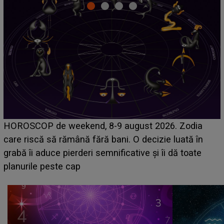
Emanuel a ținut ACEST DETALIU ASCUNS până
acum! În fața Alexandrei, concurentul din Casa Iubirii
face o MĂRTURISIRE NEAȘTEPTATĂ despre mama
sa: "I-am spus și ei în față, eu nu te iubesc pentru
că..."