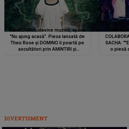
Când DORUL devine muzică, apare
Armin 
"Nu ajung acasă". Piesa lansată de
COLABORAR
Theo Rose și DOMINO îi poartă pe
SACHA: ""E
ascultători prin AMINTIRI și
o piesă 
REGĂSIRI, iar drumul emoțiilor
imediat pre
trece prin sufletul publicului:
cu mine șt
"Pentru toți cei care au plecat
păstrăm do
departe ca să le fie mai bine"
DIVERTISMENT