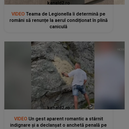
kanald2.ro
VIDEO
Teama de Legionella îi determină pe
români să renunțe la aerul condiționat în plină
caniculă
kanald2.ro
VIDEO
Un gest aparent romantic a stârnit
indignare și a declanșat o anchetă penală pe