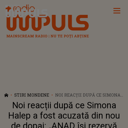
Radio Impuls
STIRI MONDENE
NOI REACȚII DUPĂ CE SIMONA
HALEP A FOST ACUZATĂ DIN
Noi reacții după ce Simona
NOU DE DOPAJ: „ANAD ÎŞI
REZERVĂ DREPTUL DE A NU SE
Halep a fost acuzată din nou
PRONUNŢA PE ACEST CAZ”
de dopaj: „ANAD îşi rezervă