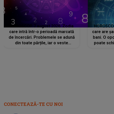
HOROSCOP 7 august 2026. Zodia
HOROSCOP 
care intră într-o perioadă marcată
care are șa
de încercări. Problemele se adună
bani. O opo
din toate părțile, iar o veste
poate schi
neașteptată îi dă planurile peste
la
cap
CONECTEAZĂ-TE CU NOI