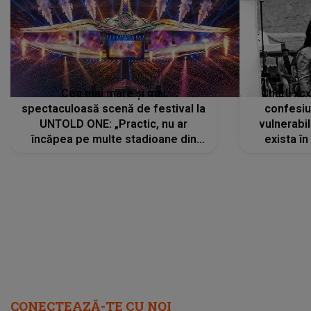
Cea mai mare și mai
Charli xc
spectaculoasă scenă de festival la
confesiu
UNTOLD ONE: „Practic, nu ar
vulnerabil
încăpea pe multe stadioane din
exista în
lume”. Evenimentul începe joi, 6
august 2026
CONECTEAZĂ-TE CU NOI