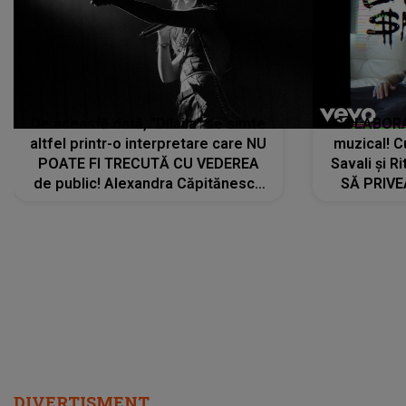
De această dată, "Dilaila" se simte
COLABORAR
altfel printr-o interpretare care NU
muzical! C
POATE FI TRECUTĂ CU VEDEREA
Savali și Ri
de public! Alexandra Căpitănescu
SĂ PRIV
a lansat VERSIUNEA LIVE a piesei
DIVERTISMENT