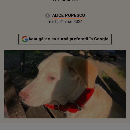
Autor:
ALICE POPESCU
Publicat:
duminică, 21 mai 2023
Actualizat:
marți, 21 mai 2024
Adaugă-ne ca sursă preferată în Google