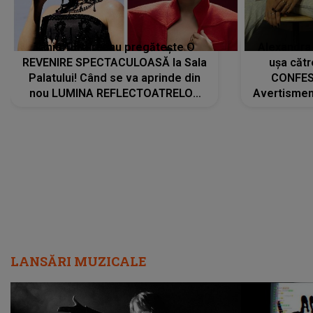
Tania Turtureanu pregătește O
Alexandra
REVENIRE SPECTACULOASĂ la Sala
ușa cătr
Palatului! Când se va aprinde din
CONFES
nou LUMINA REFLECTOATRELOR
Avertismentu
pentru artistă: " Vor fi multe
rămas ÎNT
cântece noi, în premieră. Cântece
au format-
care abia acum învață să respire"
"Am f
LANSĂRI MUZICALE