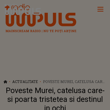
Radio Impuls
ACTUALITATE
POVESTE MUREI, CATELUSA CARE-
SI POARTA TRISTETEA SI
Poveste Murei, catelusa care-
DESTINUL IN OCHI
si poarta tristetea si destinul
in ochi