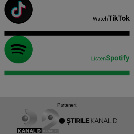
TikTok
Watch
Spotify
Listen
Parteneri: