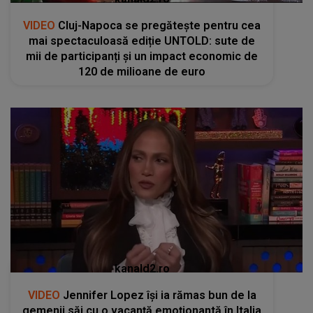
VIDEO
Cluj-Napoca se pregătește pentru cea
mai spectaculoasă ediție UNTOLD: sute de
mii de participanți și un impact economic de
120 de milioane de euro
kanald2.ro
VIDEO
Jennifer Lopez își ia rămas bun de la
gemenii săi cu o vacanță emoționantă în Italia