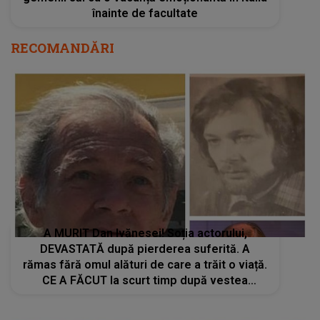
înainte de facultate
RECOMANDĂRI
A MURIT Dan Ivănesei! Soția actorului,
DEVASTATĂ după pierderea suferită. A
rămas fără omul alături de care a trăit o viață.
CE A FĂCUT la scurt timp după vestea
tragică: "Până la momentul..."