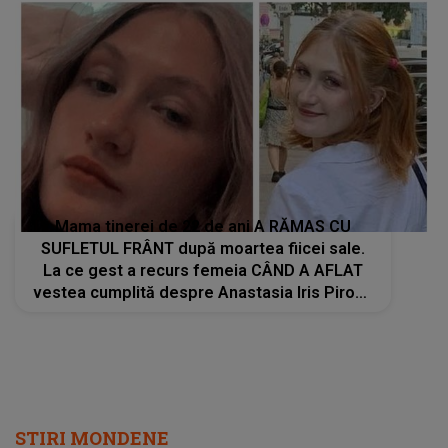
Mama tinerei de 22 de ani A RĂMAS CU
SUFLETUL FRÂNT după moartea fiicei sale.
La ce gest a recurs femeia CÂND A AFLAT
vestea cumplită despre Anastasia Iris Piron?
Cei care au văzut AU REACȚIONAT IMEDIAT:
"Doamne ce..."
STIRI MONDENE