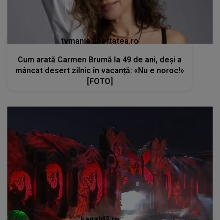
tvmania.libertatea.ro
Cum arată Carmen Brumă la 49 de ani, deși a
mâncat desert zilnic în vacanță: «Nu e noroc!»
[FOTO]
kanald2.ro