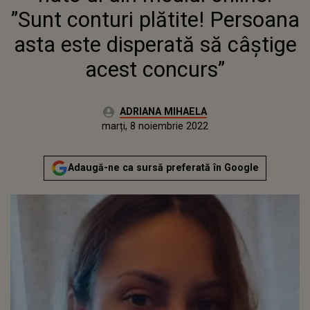
CONCURS”
”Sunt conturi plătite! Persoana
asta este disperată să câștige
acest concurs”
Autor:
ADRIANA MIHAELA
Publicat:
luni, 8 noiembrie 2021
Actualizat:
marți, 8 noiembrie 2022
Adaugă-ne ca sursă preferată în Google