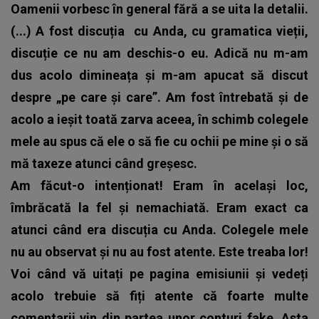
Oamenii vorbesc în general fără a se uita la detalii.
(...) A fost discuția
cu Anda, cu gramatica vieții,
discuție ce nu am deschis-o eu. Adică nu m-am
dus acolo dimineața și m-am apucat să discut
despre „pe care și care”. Am fost întrebată și de
acolo a ieșit toată zarva aceea, în schimb colegele
mele au spus că ele o să fie cu ochii pe mine și o să
mă taxeze atunci când greșesc.
Am făcut-o intenționat! Eram în același loc,
îmbrăcată la fel și nemachiată. Eram exact ca
atunci când era discuția cu Anda. Colegele mele
nu au observat și nu au fost atente. Este treaba lor!
Voi când vă uitați pe pagina emisiunii și vedeți
acolo trebuie să fiți atente că foarte multe
comentarii vin din partea unor conturi fake. Asta