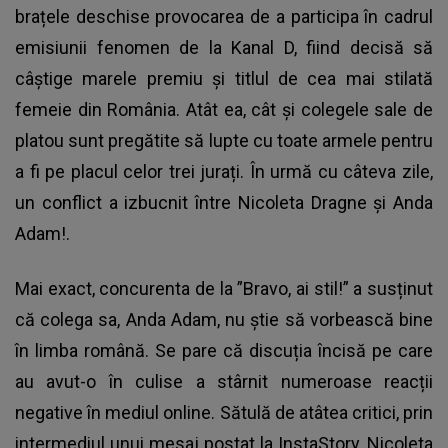
brațele deschise provocarea de a participa în cadrul
emisiunii fenomen de la Kanal D, fiind decisă să
câștige marele premiu și titlul de cea mai stilată
femeie din România. Atât ea, cât și colegele sale de
platou sunt pregătite să lupte cu toate armele pentru
a fi pe placul celor trei jurați. În urmă cu câteva zile,
un conflict a izbucnit între Nicoleta Dragne și Anda
Adam!.
Mai exact, concurenta de la ”Bravo, ai stil!” a susținut
că colega sa, Anda Adam, nu știe să vorbească bine
în limba română. Se pare că discuția încisă pe care
au avut-o în culise a stârnit numeroase reacții
negative în mediul online. Sătulă de atâtea critici, prin
intermediul unui mesaj postat la InstaStory, Nicoleta