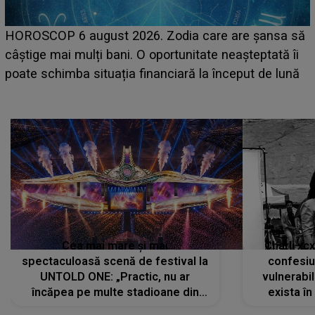
LINE-UP UNTOLD ONE, prima zi. Cine sunt artiștii
care deschid festivalul și de la ce ore au loc cele mai
așteptate concerte pe scena principală?
Cea mai mare și mai
Charli xc
spectaculoasă scenă de festival la
confesiu
UNTOLD ONE: „Practic, nu ar
vulnerabil
încăpea pe multe stadioane din
exista în
lume”. Evenimentul începe joi, 6