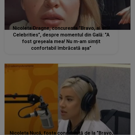
Nicoleta Dragne, concurenta ”Bravo, ai stil!
Celebrities”, despre momentul din Gală: ”A
fost greșeala mea! Nu m-am simțit
confortabil îmbrăcată așa”
Nicoleta Nucă, fosta concurentă de la ”Bravo,