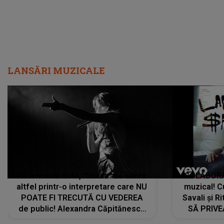
LANSĂRI MUZICALE
De această dată, "Dilaila" se simte
COLABORAR
altfel printr-o interpretare care NU
muzical! C
POATE FI TRECUTĂ CU VEDEREA
Savali și Ri
de public! Alexandra Căpitănescu
SĂ PRIV
a lansat VERSIUNEA LIVE a piesei