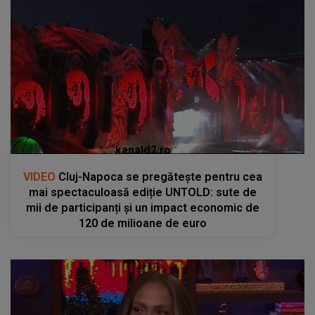
kanald2.ro
VIDEO
Cluj-Napoca se pregătește pentru cea
mai spectaculoasă ediție UNTOLD: sute de
mii de participanți și un impact economic de
120 de milioane de euro