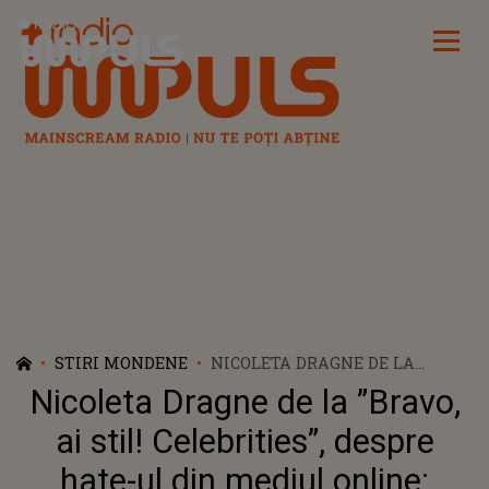
Radio Impuls
STIRI MONDENE
NICOLETA DRAGNE DE LA
”BRAVO, AI STIL! CELEBRITIES”,
Nicoleta Dragne de la ”Bravo,
DESPRE HATE-UL DIN MEDIUL
ONLINE: ”SUNT CONTURI
ai stil! Celebrities”, despre
PLĂTITE! PERSOANA ASTA ESTE
hate-ul din mediul online:
DISPERATĂ SĂ CÂȘTIGE ACEST