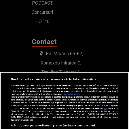
PODCAST
Concursuri
HOT40
Contact
Bd. Mărăști 65-67,
Romexpo Intrarea C,
Pavilion T, sector 1
Nouă ne pasă ca datele tale personale să rămână confidențiale
office@radioimpuls.ro
Noi și partenerii noștri
589
stocăm și/sau accesăm informații pe dispozitivul dvs., precum identificatorii cookie unici pentru
prelucrarea datelor cu caracter personal. Puteți accepta sau gestiona preferințele dvs. făcând clic mai jos, respectiv vă
puteți opune utilizării unui interes legitim în orice moment pe pagina cu politica de confidențialitate. Aceste alegeri vor fi
raportate partenerilor noștri și nu vă vor afecta navigarea.
Mai multe detalii
Noi si partenerii nostri (retelele de socializare si agentiile de publicitate partenere, precum si furnizorii nostri de servicii de
LIVE : 0754-222.999
date analitice) prelucram date pentru a permite website-ului sa functioneze, pentru a personaliza continutul si anunturile
publicitare afisate in functie de interesele si/sau profilul dvs., pentru a va oferi functionalitati aferente retelelor de
socializare si pentru a analiza traficul pe website. Beneficiati de drepturile prevazute de art. 15-22 din GDPR in legatura
WhatsApp: 0754-222.999
cu prelucrarea datelor cu caracter personal. Aceste drepturi pot fi exercitate prin modalitatea indicata
aici
. Prin click pe
“ACCEPT TOATE”, acceptati folosirea tuturor Tehnologiilor de tip Cookie, care implica inclusiv acceptul dvs. cu privire la
stocarea/accesarea informatiilor de catre Vendor-ii cu care colaboram. Prin click pe “VREAU SA MODIFIC SETARILE
INDIVIDUAL” puteti schimba preferintele in mod individual, mai putin cele legate de cookie strict necesare pentru
functionarea website-ului.
Atât noi, cât și partenerii noștri prelucrăm datele pentru a oferi: