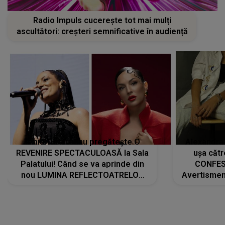
Radio Impuls cucerește tot mai mulți
ascultători: creșteri semnificative în audiență
Tania Turtureanu pregătește O
Alexandra
REVENIRE SPECTACULOASĂ la Sala
ușa cătr
Palatului! Când se va aprinde din
CONFES
nou LUMINA REFLECTOATRELOR
Avertismentu
pentru artistă: " Vor fi multe
rămas ÎNT
cântece noi, în premieră. Cântece
au format-
care abia acum învață să respire"
"Am f