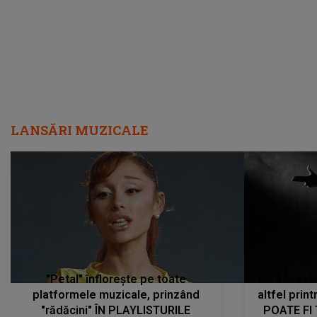
LANSĂRI MUZICALE
"Petal" înflorește pe toate
De această 
platformele muzicale, prinzând
altfel prin
"rădăcini" ÎN PLAYLISTURILE
POATE FI