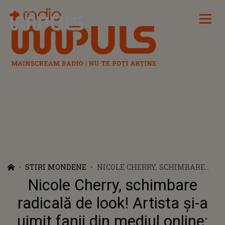
Radio Impuls
STIRI MONDENE
NICOLE CHERRY, SCHIMBARE
RADICALĂ DE LOOK! ARTISTA ȘI-
Nicole Cherry, schimbare
A UIMIT FANII DIN MEDIUL
ONLINE: „NU ESTE PERUCĂ! E
radicală de look! Artista și-a
REAL CE SE ÎNTÂMPLĂ AICI!
uimit fanii din mediul online: