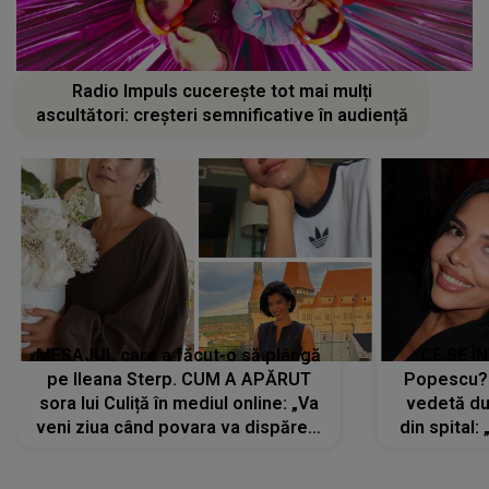
Radio Impuls cucerește tot mai mulți
ascultători: creșteri semnificative în audiență
MESAJUL care a făcut-o să plângă
CE SE Î
pe Ileana Sterp. CUM A APĂRUT
Popescu?
sora lui Culiță în mediul online: „Va
vedetă du
veni ziua când povara va dispărea,
din spital:
iar lacrimile...”