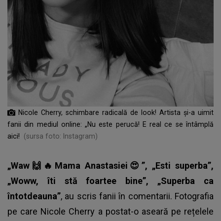
Nicole Cherry, schimbare radicală de look! Artista și-a uimit
fanii din mediul online: „Nu este perucă! E real ce se întâmplă
aici!
(sursa foto: Instagram)
„Waw🙌🔥Mama Anastasiei😍”, „Esti superba”,
„Woww, îti stă foartee bine”, „Superba ca
întotdeauna”
, au scris fanii în comentarii. Fotografia
pe care Nicole Cherry a postat-o aseară pe rețelele