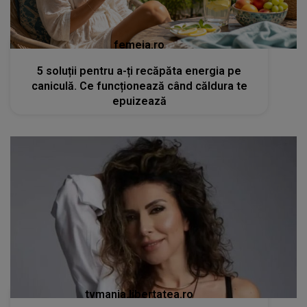
femeia.ro
5 soluții pentru a-ți recăpăta energia pe
caniculă. Ce funcționează când căldura te
epuizează
tvmania.libertatea.ro