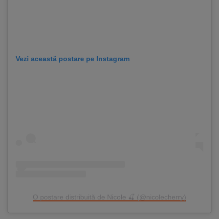
Vezi această postare pe Instagram
O postare distribuită de Nicole 🍒 (@nicolecherry)