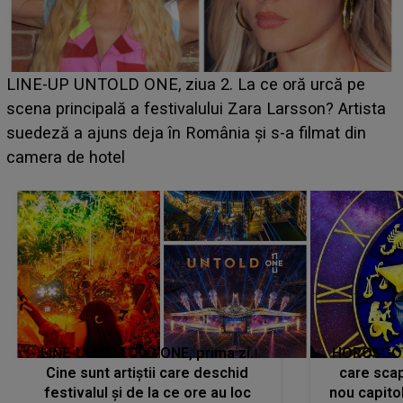
Ce a dezvăluit noua concurentă din "Casa Iubirii" l-a
luat prin surprindere pe Emanuel. CINE ESTE
BĂIATUL VIZAT de Alexandra?! Aflându-se în fața
faptului împlinit, A RECUNOSCUT IMEDIAT: "Am
avut..."
LINE-UP UNTOLD ONE, prima zi.
HOROSCOP 
Cine sunt artiștii care deschid
care scap
festivalul și de la ce ore au loc
nou capitol