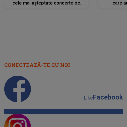
cele mai așteptate concerte pe
care a
scena principală?
perioadă 
CONECTEAZĂ-TE CU NOI
Facebook
Like