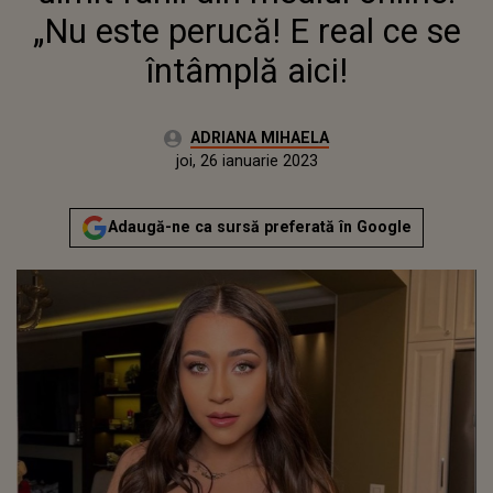
„Nu este perucă! E real ce se
întâmplă aici!
Autor:
ADRIANA MIHAELA
Publicat:
miercuri, 26 ianuarie 2022
Actualizat:
joi, 26 ianuarie 2023
Adaugă-ne ca sursă preferată în Google