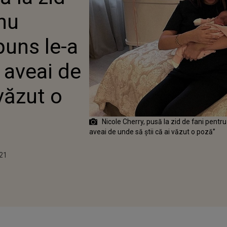
ISTA: „TU NU AVEAI DE
 nu
 ȘTII CĂ AI VĂZUT O
puns le-a
u aveai de
 văzut o
Nicole Cherry, pusă la zid de fani pentr
aveai de unde să știi că ai văzut o poză”
021