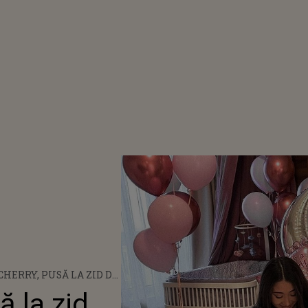
CHERRY, PUSĂ LA ZID DE
ENTRU CĂ NU
ă la zid
ZĂ. CE RĂSPUNS LE-A