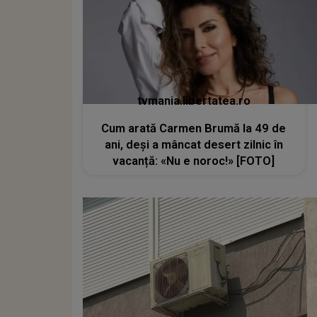
tvmania.libertatea.ro
Cum arată Carmen Brumă la 49 de
ani, deși a mâncat desert zilnic în
vacanță: «Nu e noroc!» [FOTO]