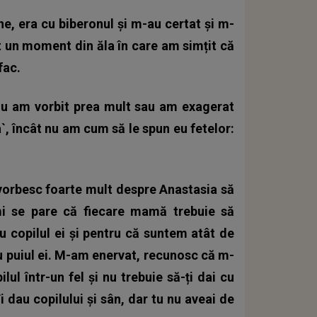
e, era cu biberonul și m-au certat și m-
t un moment din ăla în care am simțit că
fac.
 nu am vorbit prea mult sau am exagerat
`, încât nu am cum să le spun eu fetelor:
 vorbesc foarte mult despre Anastasia să
i se pare că fiecare mamă trebuie să
cu copilul ei și pentru că suntem atât de
u puiul ei. M-am enervat, recunosc că m-
ul într-un fel și nu trebuie să-ți dai cu
i dau copilului și sân, dar tu nu aveai de