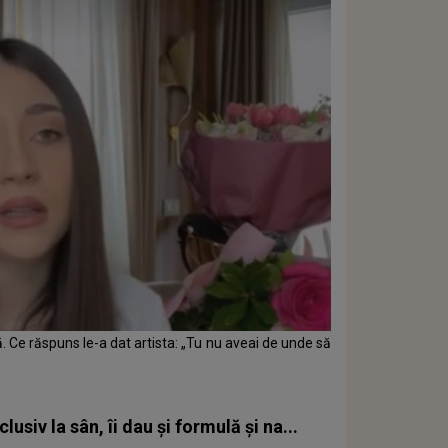
ă. Ce răspuns le-a dat artista: „Tu nu aveai de unde să
usiv la sân, îi dau și formulă și na...