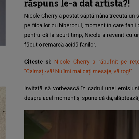
răspuns le-a dat artista?!
Nicole Cherry a postat săptămâna trecută un scur
pe fiica lor cu biberonul, moment în care fanii 
pentru că la scurt timp, Nicole a revenit cu un 
făcut o remarcă acidă fanilor.
Citeste si:
Nicole Cherry a răbufnit pe rețe
”Calmați-vă! Nu îmi mai dați mesaje, vă rog!”
Invitată să vorbească în cadrul unei emisiuni
despre acel moment și spune că da, alăptează, î