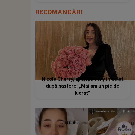
RECOMANDĂRI
Nicole Cherry, apariție sexy imediat
după naștere: „Mai am un pic de
lucrat”