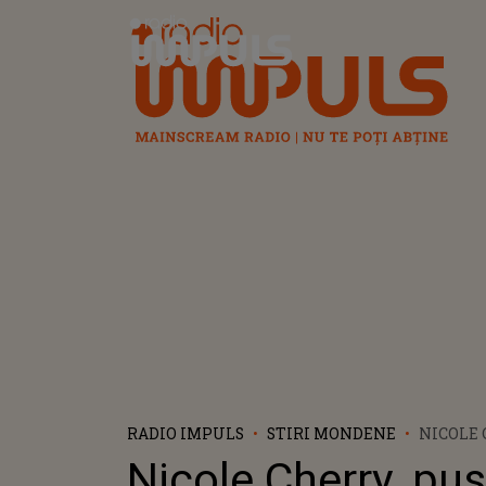
Radio Impuls
RADIO IMPULS
STIRI MONDENE
NICOLE 
FANI P
Nicole Cherry, pus
ALĂPTEA