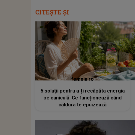
CITEȘTE ȘI
femeia.ro
5 soluții pentru a-ți recăpăta energia
pe caniculă. Ce funcționează când
căldura te epuizează