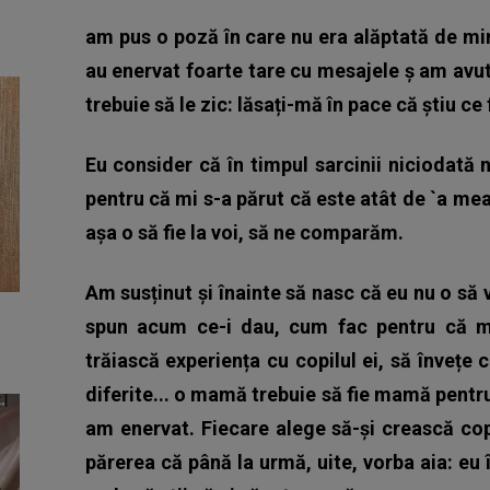
am pus o poză în care nu era alăptată de min
au enervat foarte tare cu mesajele ș am avu
trebuie să le zic: lăsați-mă în pace că știu ce 
Eu consider că în timpul sarcinii niciodată
pentru că mi s-a părut că este atât de `a mea
așa o să fie la voi, să ne comparăm.
Am susținut și înainte să nasc că eu nu o să
spun acum ce-i dau, cum fac pentru că m
trăiască experiența cu copilul ei, să învețe 
diferite... o mamă trebuie să fie mamă pentr
am enervat. Fiecare alege să-și crească copil
părerea că până la urmă, uite, vorba aia: eu î