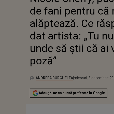
DAT ART
de fani pentru că
UNDE SĂ
POZĂ”
alăptează. Ce răs
dat artista: „Tu n
unde să știi că ai
poză”
Publicat:
Autor:
luni, 6 decembrie 2021
Actualizat:
ANDREEA BURGHELEA
miercuri, 8 decembrie 2
Adaugă-ne ca sursă preferată în Google