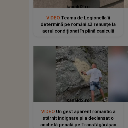
kanald2.ro
VIDEO
Teama de Legionella îi
determină pe români să renunțe la
aerul condiționat în plină caniculă
kanald2.ro
VIDEO
Un gest aparent romantic a
stârnit indignare și a declanșat o
anchetă penală pe Transfăgărășan