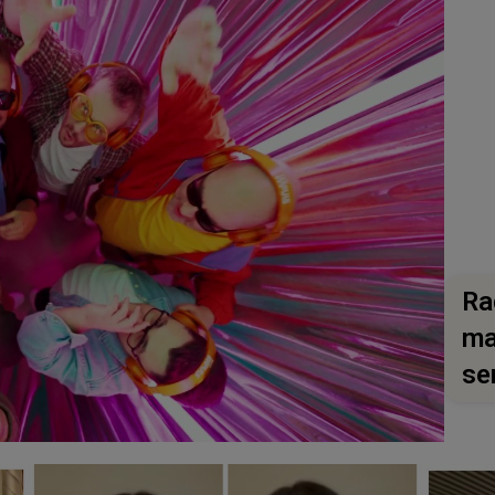
Ra
ma
se