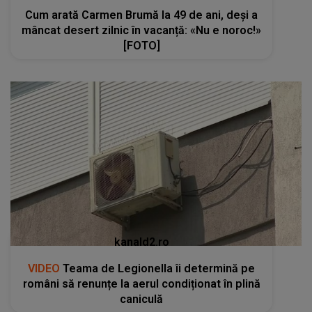
Cum arată Carmen Brumă la 49 de ani, deși a
mâncat desert zilnic în vacanță: «Nu e noroc!»
[FOTO]
kanald2.ro
VIDEO
Teama de Legionella îi determină pe
români să renunțe la aerul condiționat în plină
caniculă