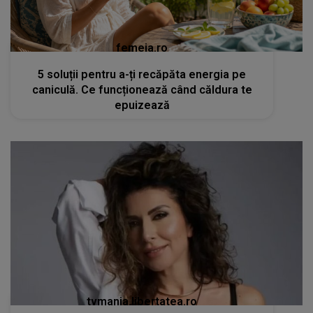
femeia.ro
5 soluții pentru a-ți recăpăta energia pe
caniculă. Ce funcționează când căldura te
epuizează
tvmania.libertatea.ro