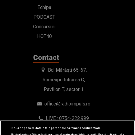
Echipa
PODCAST
Concursuri
HOT40
Contact
Bd. Mărăști 65-67,
Romexpo Intrarea C,
Pavilion T, sector 1
office@radioimpuls.ro
LIVE : 0754-222.999
WhatsApp: 0754-222.999
Nouă ne pasă ca datele tale personale să rămână confidențiale
Noi și partenerii noștri
589
stocăm și/sau accesăm informații pe dispozitivul dvs., precum identificatorii cookie unici pentru