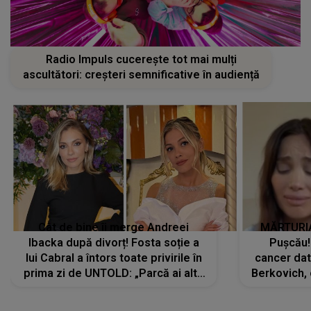
Radio Impuls cucerește tot mai mulți
ascultători: creșteri semnificative în audiență
Cât de bine îi merge Andreei
MĂRTURIA
Ibacka după divorț! Fosta soție a
Pușcău!
lui Cabral a întors toate privirile în
cancer dato
prima zi de UNTOLD: „Parcă ai altă
Berkovich, 
strălucire, emani putere,
accident ru
încredere, siguranță...”
Dacă nu 