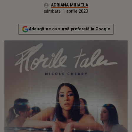
Autor:
ADRIANA MIHAELA
Publicat:
vineri, 1 aprilie 2022
Actualizat:
sâmbătă, 1 aprilie 2023
Adaugă-ne ca sursă preferată în Google