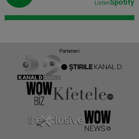
Spotify
Listen
Parteneri: