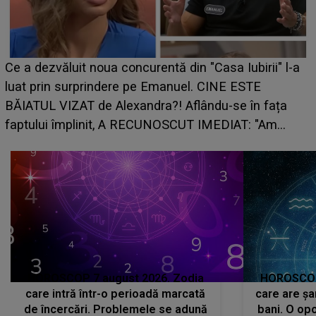
Ce a dezvăluit noua concurentă din "Casa Iubirii" l-a
luat prin surprindere pe Emanuel. CINE ESTE
BĂIATUL VIZAT de Alexandra?! Aflându-se în fața
faptului împlinit, A RECUNOSCUT IMEDIAT: "Am
avut..."
HOROSCOP 7 august 2026. Zodia
HOROSCOP 
care intră într-o perioadă marcată
care are șa
de încercări. Problemele se adună
bani. O opo