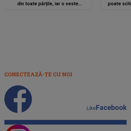
din toate părțile, iar o veste
poate schi
neașteptată îi dă planurile peste
la
cap
CONECTEAZĂ-TE CU NOI
Facebook
Like