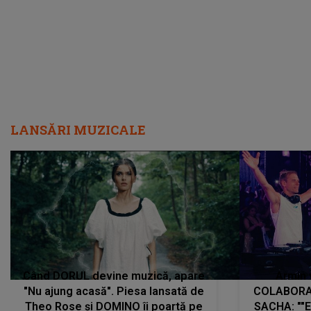
LANSĂRI MUZICALE
Când DORUL devine muzică, apare
Armin 
"Nu ajung acasă". Piesa lansată de
COLABORAR
Theo Rose și DOMINO îi poartă pe
SACHA: ""E