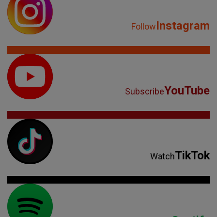
Instagram
Follow
YouTube
Subscribe
TikTok
Watch