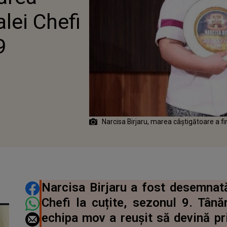
alei Chefi
9
Narcisa Birjaru, marea câștigătoare a fin
DISTRIBUIE ARTICOLUL
Narcisa Birjaru a fost desemnată
Chefi la cuțite, sezonul 9. Tână
echipa mov a reușit să devină p