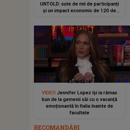
UNTOLD: sute de mii de participanți
și un impact economic de 120 de
milioane de euro
kanald2.ro
VIDEO
Jennifer Lopez își ia rămas
bun de la gemenii săi cu o vacanță
emoționantă în Italia înainte de
facultate
RECOMANDĂRI