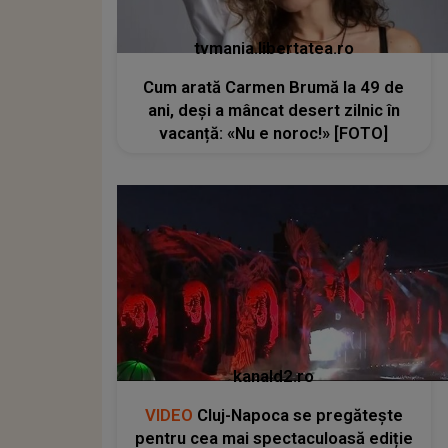
tvmania.libertatea.ro
Cum arată Carmen Brumă la 49 de
ani, deși a mâncat desert zilnic în
vacanță: «Nu e noroc!» [FOTO]
kanald2.ro
VIDEO
Cluj-Napoca se pregătește
pentru cea mai spectaculoasă ediție