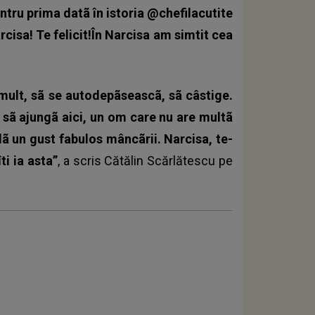
ntru prima datã în istoria @chefilacutite
rcisa! Te felicit!În Narcisa am simtit cea
 mult, sã se autodepãseascã, sã câstige.
sã ajungã aici, un om care nu are multã
dã un gust fabulos mâncãrii. Narcisa, te-
ti ia asta”
, a scris
Cătălin Scărlătescu
pe