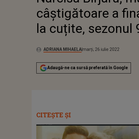
câștigătoare a fin
la cuțite, sezonul 
Publicat:
Autor:
joi, 17 iunie 2021
Actualizat:
ADRIANA MIHAELA
marți, 26 iulie 2022
Adaugă-ne ca sursă preferată în Google
CITEȘTE ȘI