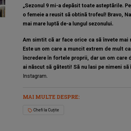
„Sezonul 9 mi-a depãsit toate asteptãrile. Pe
o femeie a reusit sã obtinã trofeul! Bravo, Na
mai mare luptã de-a lungul sezonului.
Am simtit cã ar face orice ca sã învete mai
Este un om care a muncit extrem de mult ca 
încredere în fortele proprii, dar un om care 
ai nãscut sã gãtesti! Sã nu lasi pe nimeni sã î
Instagram.
MAI MULTE DESPRE:
Chefi la Cuțite