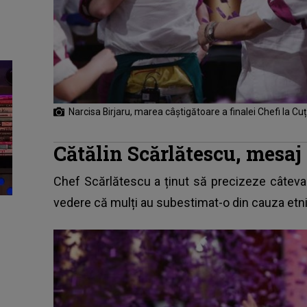
Narcisa Birjaru, marea câștigătoare a finalei Chefi la Cuț
Cătălin Scărlătescu, mesaj
Chef Scărlătescu a ținut să precizeze câteva
vedere că mulți au subestimat-o din cauza etni