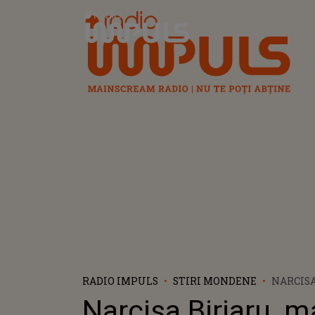
Radio Impuls
RADIO IMPULS
STIRI MONDENE
NARCISA
CÂȘTIGĂ
Narcisa Birjaru, m
LA CUȚI