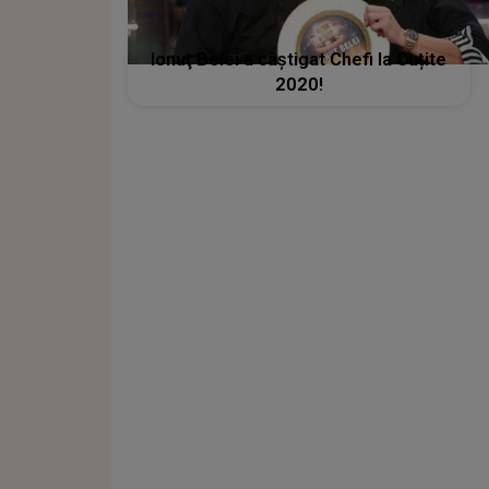
Ionuţ Belei a câștigat Chefi la Cuțite
2020!