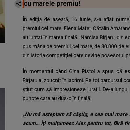
cu marele premiu!
În ediția de aseară, 16 iunie, s-a aflat num
premiul cel mare. Elena Matei, Cătălin Amarand
au luptat în marea finală.
Narcisa Birjaru
, din e
pus mâna pe premiul cel mare, de 30.000 de e
din istoria competiției care devine posesorul p
În momentul când Gina Pistol a spus că est
Birjaru a izbucnit în lacrimi. Pe tot parcursul c
știut cum să impresioneze jurații. De-a lungul
puncte care au dus-o în finală.
„Nu mă așteptam să câștig, e cea mai mare b
acum… Îți mulțumesc Alex pentru tot, fără tine