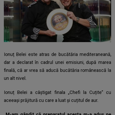
Ionuț Belei este atras de bucătăria mediteraneană,
dar a declarat în cadrul unei emisiuni, după marea
finală, că ar vrea să aducă bucătăria românească la
un alt nivel.
Ionuț Belei a câștigat finala „Chefi la Cuțite” cu
aceeași prăjitură cu care a luat și cuțitul de aur.
„M-am gândit că preparatul acesta m-a adus pe