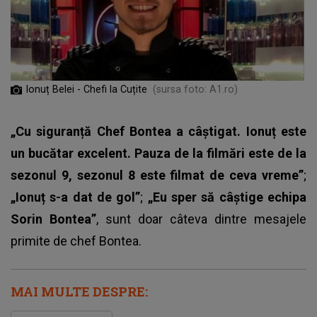
Ionuț Belei - Chefi la Cuțite
(sursa foto: A1.ro)
„Cu siguranță Chef Bontea a câștigat. Ionuț este
un bucătar excelent. Pauza de la filmări este de la
sezonul 9, sezonul 8 este filmat de ceva vreme”
;
„Ionuț s-a dat de gol”
;
„Eu sper să câștige echipa
Sorin Bontea”
, sunt doar câteva dintre mesajele
primite de chef Bontea.
MAI MULTE DESPRE: