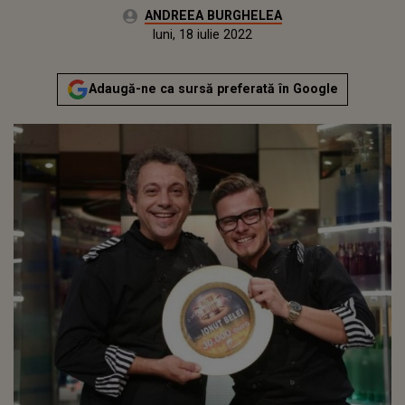
Autor:
ANDREEA BURGHELEA
Publicat:
miercuri, 16 decembrie 2020
Actualizat:
luni, 18 iulie 2022
Adaugă-ne ca sursă preferată în Google