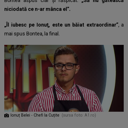
Bontea aspus clar și răspicat:
„Să nu gătească
niciodată ce n-ar mânca el”.
„Îl iubesc pe Ionuţ, este un băiat extraordinar”
, a
mai spus Bontea, la final.
Ionuț Belei - Chefi la Cuțite
(sursa foto: A1.ro)