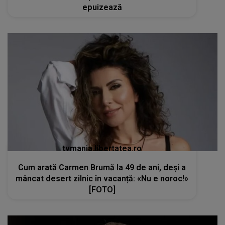
epuizează
tvmania.libertatea.ro
Cum arată Carmen Brumă la 49 de ani, deși a
mâncat desert zilnic în vacanță: «Nu e noroc!»
[FOTO]