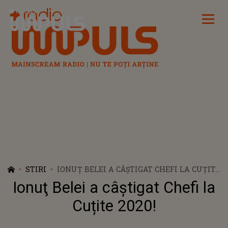
Radio Impuls
STIRI
IONUŢ BELEI A CÂȘTIGAT CHEFI LA CUȚITE
2020!
Ionuţ Belei a câștigat Chefi la
Cuțite 2020!