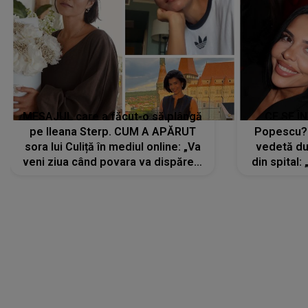
MESAJUL care a făcut-o să plângă
CE SE Î
pe Ileana Sterp. CUM A APĂRUT
Popescu?
sora lui Culiță în mediul online: „Va
vedetă du
veni ziua când povara va dispărea,
din spital:
iar lacrimile...”