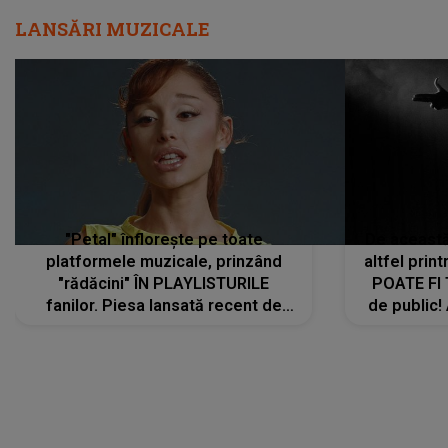
LANSĂRI MUZICALE
"Petal" înflorește pe toate
De această 
platformele muzicale, prinzând
altfel prin
"rădăcini" ÎN PLAYLISTURILE
POATE FI
fanilor. Piesa lansată recent de
de public!
Ariana Grande îi face pe
a lansat V
ascultători SĂ O ASCULTE PE
REPEAT