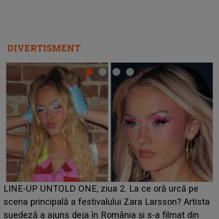
DIVERTISMENT
Ce a dezvăluit noua concurentă din "Casa Iubirii" l-a
luat prin surprindere pe Emanuel. CINE ESTE
BĂIATUL VIZAT de Alexandra?! Aflându-se în fața