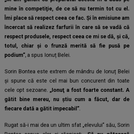
mine în competiţie, de ce să nu termin tot cu el.
Îmi place să respect ceea ce fac. Şi în emisiune am
încercat să realizez farfurii în care să se vadă că
respect produsele, respect ceea ce mi se dă, şi că,
totul, chiar şi o frunză merită să fie pusă pe
podium”
, a spus Ionuț Belei.
Sorin Bontea este extrem de mândru de Ionuț Belei
și spune că este cel mai bun concurent din toate
cele opt sezoane.
„Ionuţ a fost foarte constant. A
gătit bine mereu, nu ştiu cum a făcut, dar de
fiecare dată a gătit impecabil”
.
Rugat să-i mai dea un ultim sfat „elevului” său, Sorin