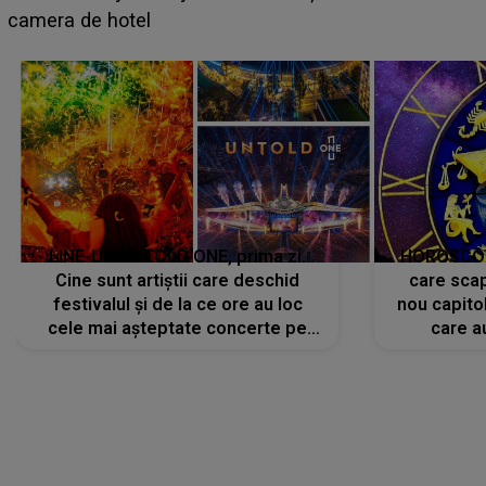
faptului împlinit, A RECUNOSCUT IMEDIAT: "Am
avut..."
LINE-UP UNTOLD ONE, prima zi.
HOROSCOP 
Cine sunt artiștii care deschid
care scap
festivalul și de la ce ore au loc
nou capitol
cele mai așteptate concerte pe
care a
scena principală?
perioadă 