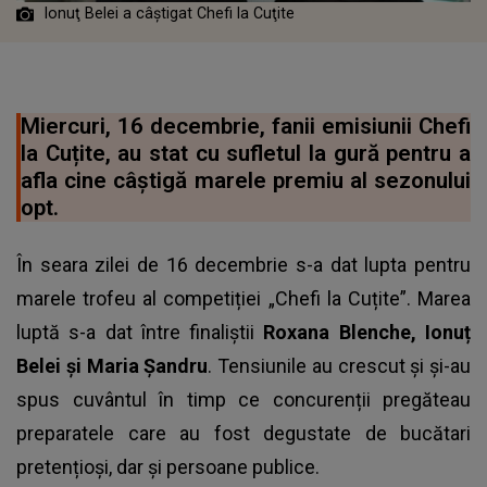
Ionuţ Belei a câştigat Chefi la Cuţite
Miercuri, 16 decembrie, fanii emisiunii Chefi
la Cuțite, au stat cu sufletul la gură pentru a
afla cine câștigă marele premiu al sezonului
opt.
În seara zilei de 16 decembrie s-a dat lupta pentru
marele trofeu al competiției „Chefi la Cuțite”. Marea
luptă s-a dat între finaliștii
Roxana Blenche, Ionuț
Belei și Maria Șandru
. Tensiunile au crescut și și-au
spus cuvântul în timp ce concurenții pregăteau
preparatele care au fost degustate de bucătari
pretențioși, dar și persoane publice.