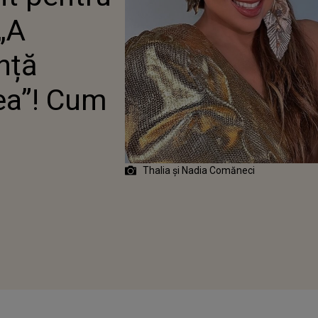
ÎN VIAȚA MEA”! CUM A
„A
ONAT FOSTA GIMNASTĂ
ență
ea”! Cum
Thalia și Nadia Comăneci