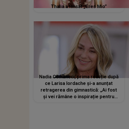
Thalia a lansat „Eres Mio”
Nadia Comăneci, prima reacție după
ce Larisa Iordache și-a anunțat
retragerea din gimnastică: „Ai fost
și vei rămâne o inspirație pentru
noua generație”