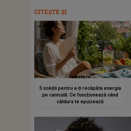
CITEȘTE ȘI
femeia.ro
5 soluții pentru a-ți recăpăta energia
pe caniculă. Ce funcționează când
căldura te epuizează