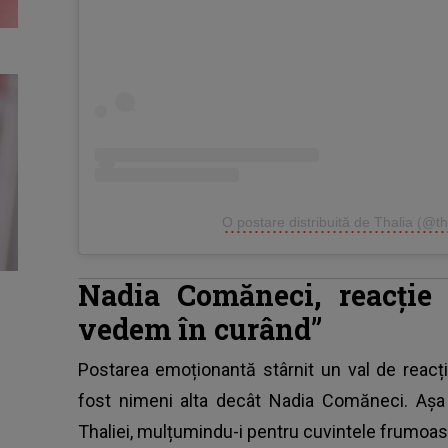
O postare distribuită de Thalia (@th
Nadia Comăneci, reacție 
vedem în curând”
Postarea emoționantă stârnit un val de reacți
fost nimeni alta decât
Nadia Comăneci
. Așa
Thaliei, mulțumindu-i pentru cuvintele frumoas