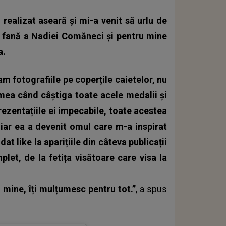
realizat aseară și mi-a venit să urlu de
e fană a Nadiei Comăneci și pentru mine
a.
m fotografiile pe coperțile caietelor, nu
emea când câștiga toate acele medalii și
rezentațiile ei impecabile, toate acestea
 iar ea a devenit omul care m-a inspirat
at like la aparițiile din câteva publicații
let, de la fetița visătoare care visa la
 mine, îți mulțumesc pentru tot.”
, a spus