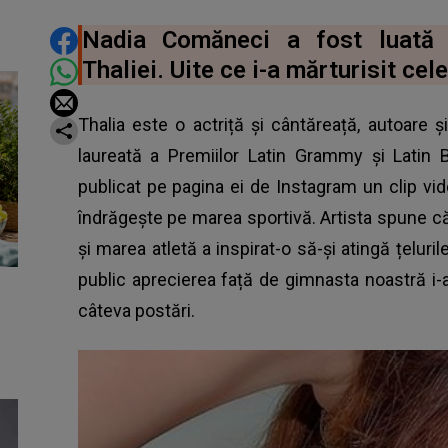
DISTRIBUIE ARTICOLUL
Nadia Comăneci a fost luată 
Thaliei. Uite ce i-a mărturisit cele
Thalia este o actriță și cântăreață, autoare 
laureată a Premiilor Latin Grammy și Latin B
publicat pe pagina ei de Instagram un clip vi
îndrăgește pe marea sportivă. Artista spune c
și marea atletă a inspirat-o să-și atingă țeluril
public aprecierea față de gimnasta noastră i-
câteva postări.