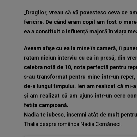
„Dragilor, vreau să vă povestesc ceva ce am 
fericire. De când eram copil am fost o mar
ea a constituit o influență majoră în viața me
Aveam afișe cu ea la mine în cameră, îi punea
ratam niciun interviu cu ea în presă, din vr
celebra notă de 10, nota perfectă pentru rep
s-au transformat pentru mine într-un reper,
de-a lungul timpului. Ieri am realizat că mi-a d
și am realizat că am ajuns într-un cerc comp
fetița campioană.
Nadia te iubesc, însemni atât de mult pentru
Thalia
despre românca Nadia Comăneci.