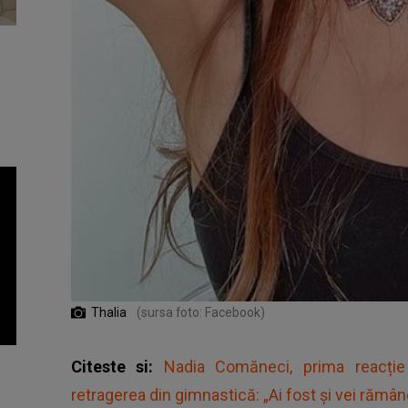
Thalia
(sursa foto: Facebook)
Citeste si:
Nadia Comăneci, prima reacție
retragerea din gimnastică: „Ai fost și vei rămân