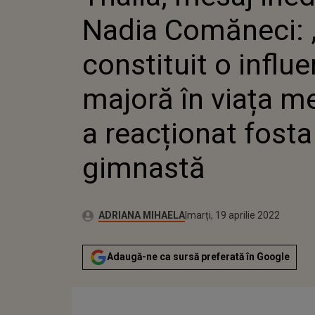
MAJORĂ 
Nadia Comăneci: 
REACȚI
constituit o influ
majoră în viața m
a reacționat fosta
gimnastă
Publicat:
Autor:
marți, 19 aprilie 2022
Actualizat:
ADRIANA MIHAELA
marți, 19 aprilie 2022
Adaugă-ne ca sursă preferată în Google