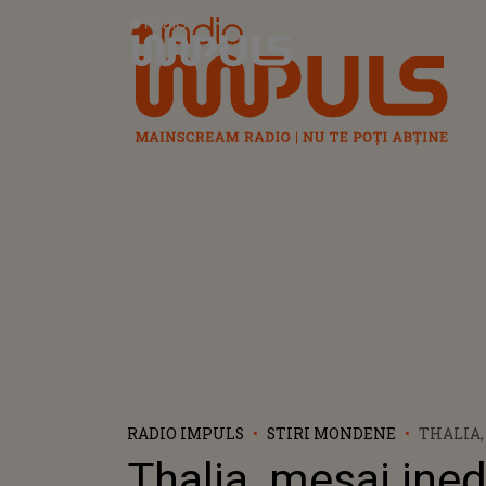
Radio Impuls
RADIO IMPULS
STIRI MONDENE
THALIA,
NADIA C
Thalia, mesaj ined
CONSTI