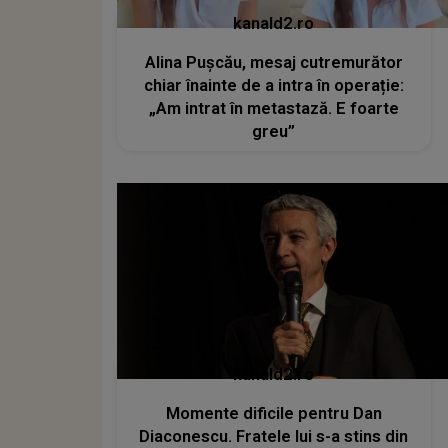
kanald2.ro
Alina Pușcău, mesaj cutremurător
chiar înainte de a intra în operație:
„Am intrat în metastază. E foarte
greu”
kanald2.ro
Momente dificile pentru Dan
Diaconescu. Fratele lui s-a stins din