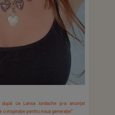
 după ce Larisa Iordache și-a anunțat
e o inspirație pentru noua generație”