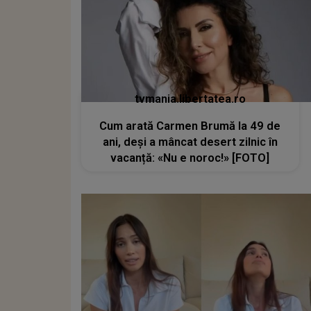
tvmania.libertatea.ro
Cum arată Carmen Brumă la 49 de
ani, deși a mâncat desert zilnic în
vacanță: «Nu e noroc!» [FOTO]