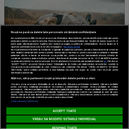
Nouă ne pasă ca datele tale personale să rămână confidențiale
Muzica
Noi și partenerii noștri
589
stocăm și/sau accesăm informații pe dispozitivul dvs., precum identificatorii cookie unici pentru
prelucrarea datelor cu caracter personal. Puteți accepta sau gestiona preferințele dvs. făcând clic mai jos, respectiv vă
puteți opune utilizării unui interes legitim în orice moment pe pagina cu politica de confidențialitate. Aceste alegeri vor fi
raportate partenerilor noștri și nu vă vor afecta navigarea.
Mai multe detalii
22 ian 2024
Noi si partenerii nostri (retelele de socializare si agentiile de publicitate partenere, precum si furnizorii nostri de servicii de
date analitice) prelucram date pentru a permite website-ului sa functioneze, pentru a personaliza continutul si anunturile
publicitare afisate in functie de interesele si/sau profilul dvs., pentru a va oferi functionalitati aferente retelelor de
BIANCA TILICI & LIVIU
socializare si pentru a analiza traficul pe website. Beneficiati de drepturile prevazute de art. 15-22 din GDPR in legatura
cu prelucrarea datelor cu caracter personal. Aceste drepturi pot fi exercitate prin modalitatea indicata
aici
. Prin click pe
“ACCEPT TOATE”, acceptati folosirea tuturor Tehnologiilor de tip Cookie, care implica inclusiv acceptul dvs. cu privire la
TEODORESCU - Pe Val
stocarea/accesarea informatiilor de catre Vendor-ii cu care colaboram. Prin click pe “VREAU SA MODIFIC SETARILE
INDIVIDUAL” puteti schimba preferintele in mod individual, mai putin cele legate de cookie strict necesare pentru
functionarea website-ului.
Atât noi, cât și partenerii noștri prelucrăm datele pentru a oferi:
Stocarea și/sau accesarea informațiilor de pe un dispozitiv. Măsurarea performanței reclamelor. Utilizarea profilurilor
pentru selectarea conținutului personalizat. Dezvoltarea și îmbunătățirea serviciilor. Crearea profilurilor de conținut
personalizat. Utilizarea profilurilor pentru selectarea publicității personalizate. Crearea profilurilor pentru publicitate
personalizată. Măsurarea performanței conținutului. Înțelegerea publicului prin statistici sau combinații de date din surse
diferite. Utilizarea de date limitate pentru a selecta publicitatea. Utilizarea datelor limitate pentru a selecta conținutul.
Date precise de geolocație și identificarea prin scanarea dispozitivului.
Listă parteneri (furnizori)
MUSIC NON STOP
ACCEPT TOATE
Loading...
#hitperepeat
VREAU SA MODIFIC SETARILE INDIVIDUAL
RESPING TOATE