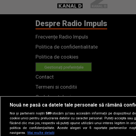
Despre Radio Impuls
Frecvențe Radio Impuls
Politica de confidentialitate
Politica de cookies
Gestionați preferințele
Contact
Termeni si conditii
Cod deontologic
Nouă ne pasă ca datele tale personale să rămână confi
Regulamente
Noi și partenerii noștri
589
stocăm și/sau accesăm informații pe dispozitivul dvs.
cookie unici pentru prelucrarea datelor cu caracter personal. Puteți accepta sau g
făcând clic mai jos, respectiv vă puteți opune utilizării unui interes legitim în 
politica de confidențialitate. Aceste alegeri vor fi raportate partenerilor no
navigarea.
Mai multe detalii