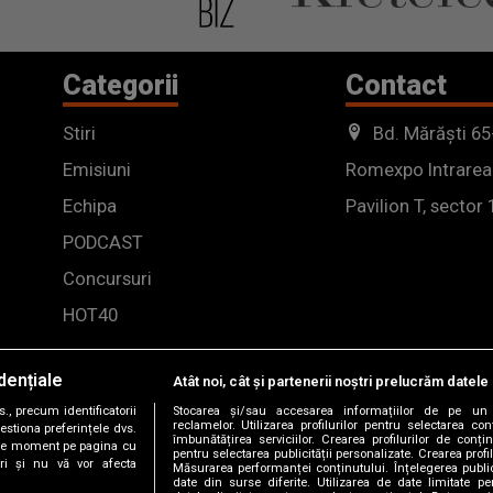
Categorii
Contact
Stiri
Bd. Mărăști 65
Emisiuni
Romexpo Intrarea
Echipa
Pavilion T, sector 
PODCAST
Concursuri
HOT40
dențiale
Atât noi, cât și partenerii noștri prelucrăm datele 
, precum identificatorii
Stocarea și/sau accesarea informațiilor de pe un 
reclamelor. Utilizarea profilurilor pentru selectarea con
estiona preferințele dvs.
îmbunătățirea serviciilor. Crearea profilurilor de conținu
orice moment pe pagina cu
pentru selectarea publicității personalizate. Crearea profil
ștri și nu vă vor afecta
Măsurarea performanței conținutului. Înțelegerea public
date din surse diferite. Utilizarea de date limitate pen