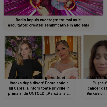
Radio Impuls cucerește tot mai mulți
ascultători: creșteri semnificative în audiență
Cât de bine îi merge Andreei
MĂRTURIA
Ibacka după divorț! Fosta soție a
Pușcău!
lui Cabral a întors toate privirile în
cancer dato
prima zi de UNTOLD: „Parcă ai altă
Berkovich, 
strălucire, emani putere,
accident ru
încredere, siguranță...”
Dacă nu 