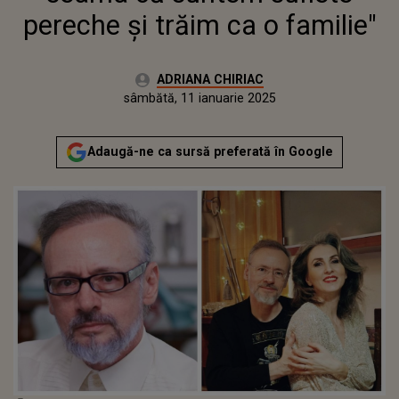
pereche și trăim ca o familie"
Autor:
ADRIANA CHIRIAC
Publicat:
sâmbătă, 11 ianuarie 2025
Actualizat:
sâmbătă, 11 ianuarie 2025
Adaugă-ne ca sursă preferată în Google