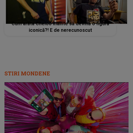
Cum arăta Cheloo înainte să devină o figură
iconică?! E de nerecunoscut
STIRI MONDENE