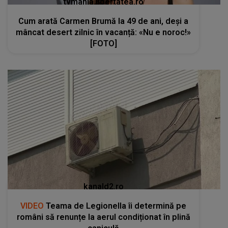
tvmania.libertatea.ro
Cum arată Carmen Brumă la 49 de ani, deși a
mâncat desert zilnic în vacanță: «Nu e noroc!»
[FOTO]
kanald2.ro
VIDEO
Teama de Legionella îi determină pe
români să renunțe la aerul condiționat în plină