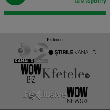
Spotify
Listen
Parteneri: