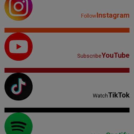
Instagram
Follow
YouTube
Subscribe
TikTok
Watch