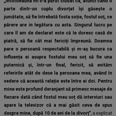
„Întotdeauna mi s-a părut ciudat ca, atunci când o
parte dintr-un cuplu divorțat își găsește o
jumătate, să fie întrebată fosta soție, fostul soț, ce
părere are in legătura cu asta. Singurul lucru pe
care îl am de declarat este că le doresc casă de
piatră, să fie cât mai fericiți împreună. Doamna
pare o persoană respectabilă și m-aș bucura ca
influența ei asupra fostului meu soț să fie una
puternică și, într-un final, fericit, să evităm
referirile atât de dese la persoana mea, având în
vedere că această relație este între ei doi. Pentru
mine este profund deranjant să primesc mesaje de
fiecare dată când fostul meu soț dă interviuri sau
apare la televizor că a mai găsit ceva de spus
despre mine, după 10 de ani de la divorț”
, a explicat