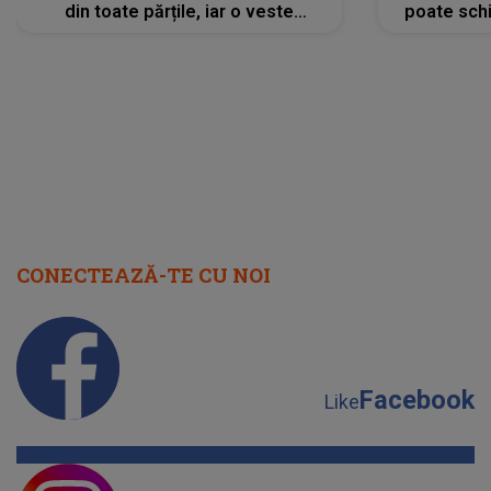
din toate părțile, iar o veste
poate schi
neașteptată îi dă planurile peste
la
cap
CONECTEAZĂ-TE CU NOI
Facebook
Like