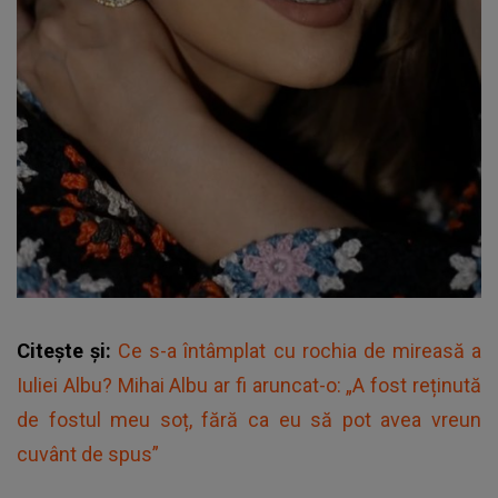
Citește și:
Ce s-a întâmplat cu rochia de mireasă a
Iuliei Albu? Mihai Albu ar fi aruncat-o: „A fost reținută
de fostul meu soț, fără ca eu să pot avea vreun
cuvânt de spus”