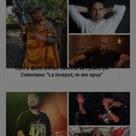
Cum a ajuns Adrian Văncică să-l joace pe
Celentano: "La început, m-am opus"