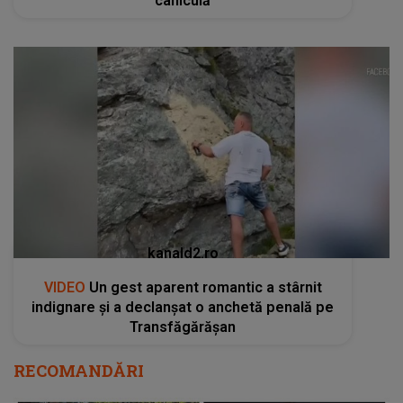
caniculă
kanald2.ro
VIDEO
Un gest aparent romantic a stârnit
indignare și a declanșat o anchetă penală pe
Transfăgărășan
RECOMANDĂRI