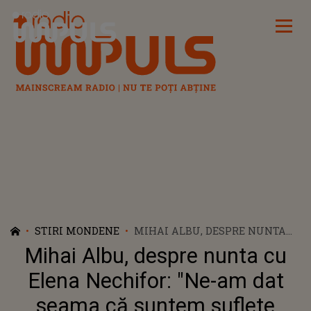
Radio Impuls
STIRI MONDENE
MIHAI ALBU, DESPRE NUNTA
CU ELENA NECHIFOR: "NE-AM
Mihai Albu, despre nunta cu
DAT SEAMA CĂ SUNTEM
SUFLETE PERECHE ȘI TRĂIM CA
Elena Nechifor: "Ne-am dat
O FAMILIE"
seama că suntem suflete