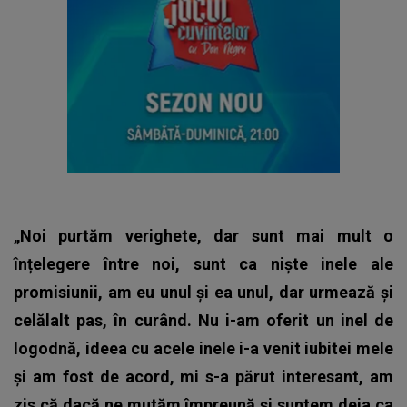
„Noi purtăm verighete, dar sunt mai mult o
înțelegere între noi, sunt ca niște inele ale
promisiunii, am eu unul și ea unul, dar urmează și
celălalt pas, în curând. Nu i-am oferit un inel de
logodnă, ideea cu acele inele i-a venit iubitei mele
și am fost de acord, mi s-a părut interesant, am
zis că dacă ne mutăm împreună și suntem deja ca