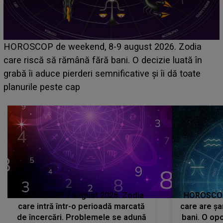
Emanuel a ținut ACEST DETALIU ASCUNS până
acum! În fața Alexandrei, concurentul din Casa Iubirii
face o MĂRTURISIRE NEAȘTEPTATĂ despre mama
sa: "I-am spus și ei în față, eu nu te iubesc pentru
că..."
HOROSCOP 7 august 2026. Zodia
HOROSCOP 
care intră într-o perioadă marcată
care are șa
de încercări. Problemele se adună
bani. O opo