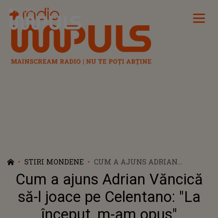
Radio Impuls
STIRI MONDENE
CUM A AJUNS ADRIAN
VĂNCICĂ SĂ-L JOACE PE
Cum a ajuns Adrian Văncică
CELENTANO: "LA ÎNCEPUT, M-
AM OPUS"
să-l joace pe Celentano: "La
început, m-am opus"