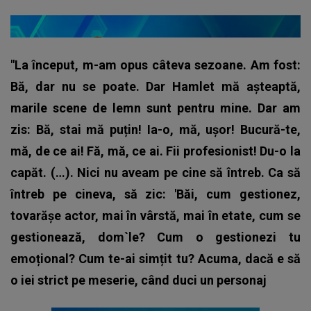
"La început, m-am opus câteva sezoane. Am fost:
Bă, dar nu se poate. Dar Hamlet mă așteaptă,
marile scene de lemn sunt pentru mine. Dar am
zis: Bă, stai mă puțin! Ia-o, mă, ușor! Bucură-te,
mă, de ce ai! Fă, mă, ce ai. Fii profesionist! Du-o la
capăt. (…). Nici nu aveam pe cine să întreb. Ca să
întreb pe cineva, să zic: 'Băi, cum gestionez,
tovarășe actor, mai în vârstă, mai în etate, cum se
gestionează, dom`le? Cum o gestionezi tu
emoțional? Cum te-ai simțit tu?
Acuma, dacă e să
o iei strict pe meserie, când duci un personaj