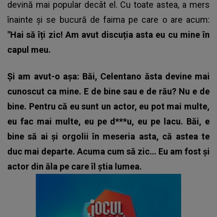
devină mai popular decât el. Cu toate astea, a mers
înainte și se bucură de faima pe care o are acum:
"Hai să îți zic! Am avut discuția asta eu cu mine în
capul meu.
Și am avut-o așa: Băi, Celentano ăsta devine mai
cunoscut ca mine. E de bine sau e de rău? Nu e de
bine. Pentru că eu sunt un actor, eu pot mai multe,
eu fac mai multe, eu pe d***u, eu pe lacu. Băi, e
bine să ai și orgolii în meseria asta, că astea te
duc mai departe. Acuma cum să zic… Eu am fost și
actor din ăla pe care îl știa lumea.