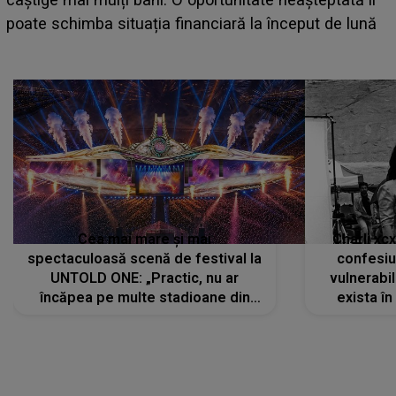
așteptate concerte pe scena principală?
Cea mai mare și mai
Charli xc
spectaculoasă scenă de festival la
confesiu
UNTOLD ONE: „Practic, nu ar
vulnerabil
încăpea pe multe stadioane din
exista în
lume”. Evenimentul începe joi, 6
august 2026