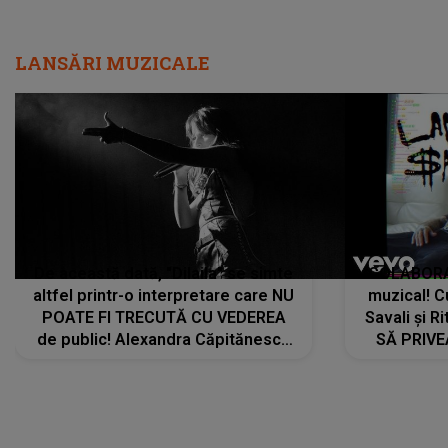
LANSĂRI MUZICALE
De această dată, "Dilaila" se simte
COLABORAR
altfel printr-o interpretare care NU
muzical! C
POATE FI TRECUTĂ CU VEDEREA
Savali și Ri
de public! Alexandra Căpitănescu
SĂ PRIV
a lansat VERSIUNEA LIVE a piesei