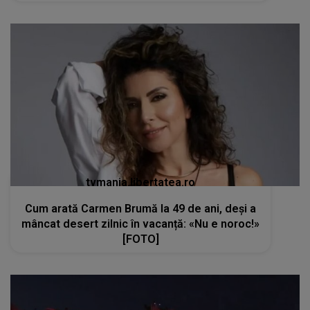
tvmania.libertatea.ro
Cum arată Carmen Brumă la 49 de ani, deși a
mâncat desert zilnic în vacanță: «Nu e noroc!»
[FOTO]