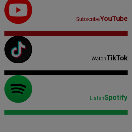
YouTube
Subscribe
TikTok
Watch
Spotify
Listen