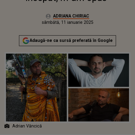
Autor:
ADRIANA CHIRIAC
Publicat:
sâmbătă, 11 ianuarie 2025
Actualizat:
sâmbătă, 11 ianuarie 2025
Adaugă-ne ca sursă preferată în Google
Adrian Văncică