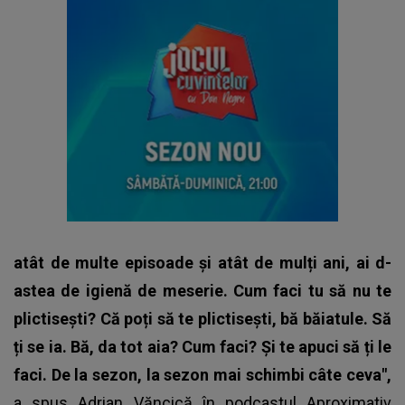
atât de multe episoade și atât de mulți ani, ai d-
astea de igienă de meserie. Cum faci tu să nu te
plictisești? Că poți să te plictisești, bă băiatule. Să
ți se ia. Bă, da tot aia? Cum faci? Și te apuci să ți le
faci. De la sezon, la sezon mai schimbi câte ceva",
a spus Adrian Văncică în
podcastul Aproximativ