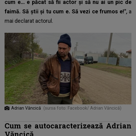
cum e… e păcat să fii actor și să nu ai un pic de
faimă. Să știi și tu cum e. Să vezi ce frumos e!"
,
a
mai declarat actorul.
Adrian Văncică
(sursa foto: Facebook/ Adrian Văncică)
Cum se autocaracterizează Adrian
Văncică