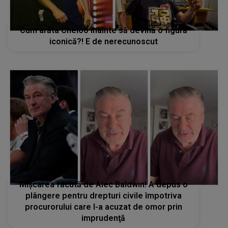
Cum arăta Cheloo înainte să devină o figură
iconică?! E de nerecunoscut
Mișcarea făcută de Alec Baldwin! A depus o
plângere pentru drepturi civile împotriva
procurorului care l-a acuzat de omor prin
imprudenţă