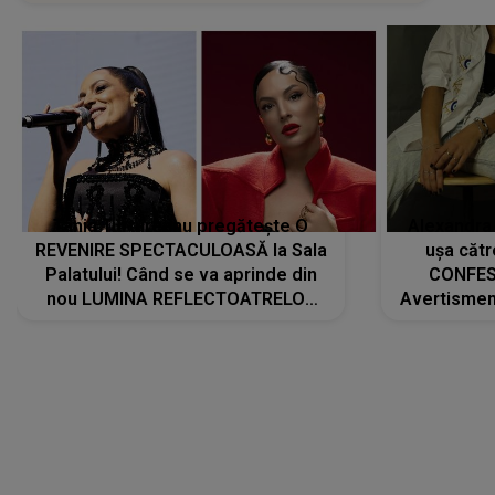
Tania Turtureanu pregătește O
Alexandra
REVENIRE SPECTACULOASĂ la Sala
ușa cătr
Palatului! Când se va aprinde din
CONFES
nou LUMINA REFLECTOATRELOR
Avertismentu
pentru artistă: " Vor fi multe
rămas ÎNT
cântece noi, în premieră. Cântece
au format-
care abia acum învață să respire"
"Am f