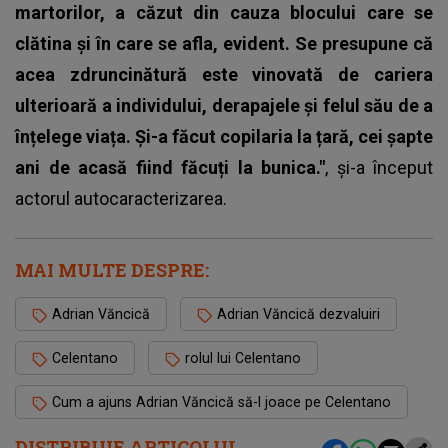
martorilor, a căzut din cauza blocului care se
clătina și în care se afla, evident. Se presupune că
acea zdruncinătură este vinovată de cariera
ulterioară a individului, derapajele și felul său de a
înțelege viața. Și-a făcut copilaria la țară, cei șapte
ani de acasă fiind făcuți la bunica."
, și-a început
actorul autocaracterizarea.
MAI MULTE DESPRE:
Adrian Văncică
Adrian Văncică dezvaluiri
Celentano
rolul lui Celentano
Cum a ajuns Adrian Văncică să-l joace pe Celentano
DISTRIBUIE ARTICOLUL