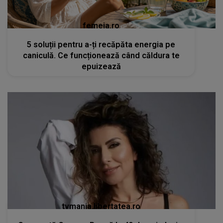
femeia.ro
5 soluții pentru a-ți recăpăta energia pe
caniculă. Ce funcționează când căldura te
epuizează
tvmania.libertatea.ro