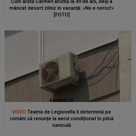
Cum arată Carmen Brumă la 49 de ani, deși a
mâncat desert zilnic în vacanță: «Nu e noroc!»
[FOTO]
kanald2.ro
VIDEO
Teama de Legionella îi determină pe
români să renunțe la aerul condiționat în plină
caniculă