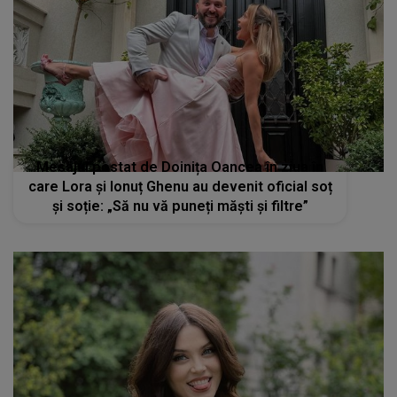
Mesajul postat de Doinița Oancea în ziua în
care Lora și Ionuț Ghenu au devenit oficial soț
și soție: „Să nu vă puneți măști și filtre”