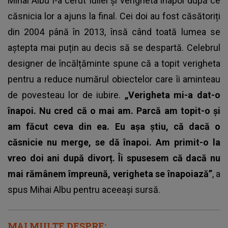
Mihai Albu i-a cerut Iuliei și verigheta înapoi după ce
căsnicia lor a ajuns la final. Cei doi au fost căsătoriți
din 2004 până în 2013, însă când toată lumea se
aștepta mai puțin au decis să se despartă. Celebrul
designer de încălțăminte spune că a topit verigheta
pentru a reduce numărul obiectelor care îi aminteau
de povesteau lor de iubire.
„Verigheta mi-a dat-o
înapoi. Nu cred că o mai am. Parcă am topit-o și
am făcut ceva din ea. Eu așa știu, că dacă o
căsnicie nu merge, se dă înapoi. Am primit-o la
vreo doi ani după divorț. Îi spusesem că dacă nu
mai rămânem împreună, verigheta se înapoiază”
, a
spus Mihai Albu pentru aceeași sursă.
MAI MULTE DESPRE: