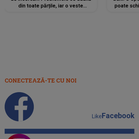
din toate părțile, iar o veste
poate schi
neașteptată îi dă planurile peste
la
cap
CONECTEAZĂ-TE CU NOI
Facebook
Like