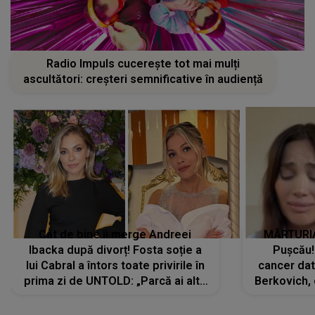
Radio Impuls cucerește tot mai mulți
ascultători: creșteri semnificative în audiență
Cât de bine îi merge Andreei
MĂRTURIA
Ibacka după divorț! Fosta soție a
Pușcău!
lui Cabral a întors toate privirile în
cancer dato
prima zi de UNTOLD: „Parcă ai altă
Berkovich, 
strălucire, emani putere,
accident ru
încredere, siguranță...”
Dacă nu 