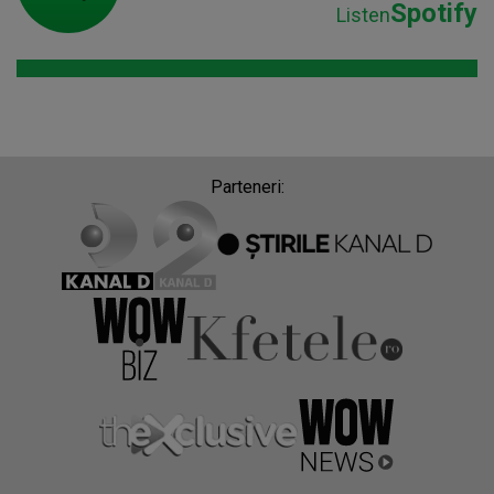
Spotify
Listen
Parteneri: