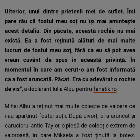
Ulterior, unul dintre prietenii mei de suflet. Îmi
pare rău că fostul meu soț nu își mai amintește
acest detaliu. Din păcate, această rochie nu mai
există. Ea a fost reținută alături de mai multe
lucruri de fostul meu soț, fără ca eu să pot avea
vreun cuvânt de spus în această privință. În
momentul în care am cerut-o am fost informată
ca a fost aruncată. Păcat. Era cu adevărat o rochie
de vis”
, a declarant Iulia Albu pentru
fanatik.ro
.
Mihai Albu a reținut mai multe obiecte de valoare ce
i-au aparținut fostei soții. După divorț, el a aruncat și
căruciorul antic Taylor, o piesă de colecție extrem de
valoroasă, în care Mikaela a fost ținută la botez.