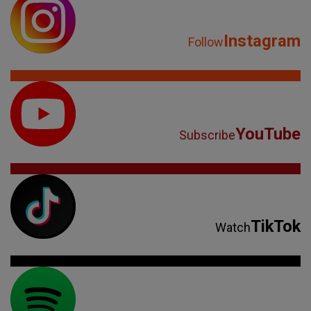
Instagram
Follow
YouTube
Subscribe
TikTok
Watch