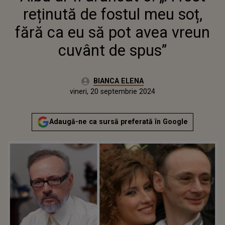
reținută de fostul meu soț,
fără ca eu să pot avea vreun
cuvânt de spus”
Autor:
BIANCA ELENA
Publicat:
vineri, 20 septembrie 2024
Adaugă-ne ca sursă preferată în Google