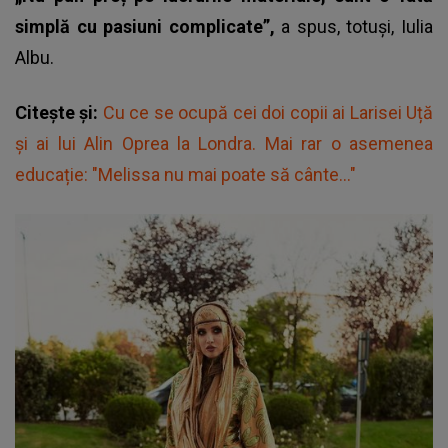
simplă cu pasiuni complicate”,
a spus, totuși, Iulia
Albu.
Citește și:
Cu ce se ocupă cei doi copii ai Larisei Uță
și ai lui Alin Oprea la Londra. Mai rar o asemenea
educație: "Melissa nu mai poate să cânte..."