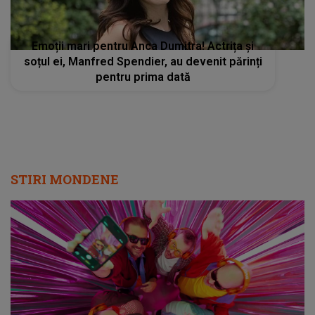
Emoții mari pentru Anca Dumitra! Actrița și
soțul ei, Manfred Spendier, au devenit părinți
pentru prima dată
STIRI MONDENE