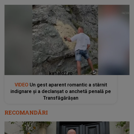
kanald2.ro
VIDEO
Un gest aparent romantic a stârnit
indignare și a declanșat o anchetă penală pe
Transfăgărășan
RECOMANDĂRI