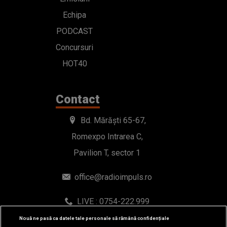
Echipa
PODCAST
Concursuri
HOT40
Contact
Bd. Mărăști 65-67,
Romexpo Intrarea C,
Pavilion T, sector 1
office@radioimpuls.ro
LIVE : 0754-222.999
WhatsApp: 0754-222.999
Nouă ne pasă ca datele tale personale să rămână confidențiale