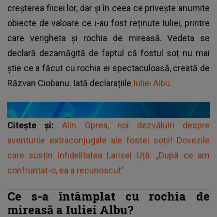
creșterea fiicei lor, dar și în ceea ce privește anumite
obiecte de valoare ce i-au fost reținute Iuliei, printre
care verigheta și rochia de mireasă. Vedeta se
declară dezamăgită de faptul că fostul soț nu mai
știe ce a făcut cu rochia ei spectaculoasă, creată de
Răzvan Ciobanu. Iată declarațiile
Iuliei Albu.
Citește și:
Alin Oprea, noi dezvăluiri despre
aventurile extraconjugale ale fostei soții! Dovezile
care susțin infidelitatea Larisei Uță: „După ce am
confruntat-o, ea a recunoscut”
Ce s-a întâmplat cu rochia de
mireasă a Iuliei Albu?