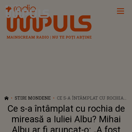
Radio Impuls
STIRI MONDENE
CE S-A ÎNTÂMPLAT CU ROCHIA
DE MIREASĂ A IULIEI ALBU?
Ce s-a întâmplat cu rochia de
MIHAI ALBU AR FI ARUNCAT-O:
„A FOST REȚINUTĂ DE FOSTUL
mireasă a Iuliei Albu? Mihai
MEU SOȚ, FĂRĂ CA EU SĂ POT
Albu ar fi aruncat-o: „A fost
AVEA VREUN CUVÂNT DE SPUS”