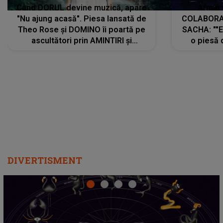
Când DORUL devine muzică, apare
Armin 
"Nu ajung acasă". Piesa lansată de
COLABORAR
Theo Rose și DOMINO îi poartă pe
SACHA: ""E
ascultători prin AMINTIRI și
o piesă 
REGĂSIRI, iar drumul emoțiilor
imediat pre
trece prin sufletul publicului:
cu mine șt
"Pentru toți cei care au plecat
păstrăm do
departe ca să le fie mai bine"
DIVERTISMENT