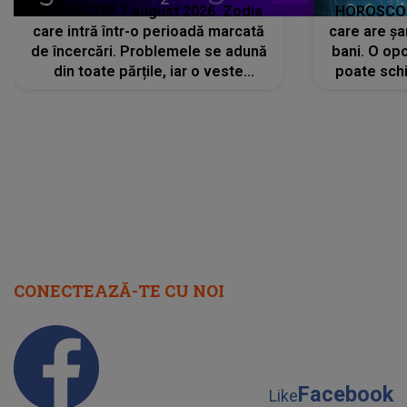
HOROSCOP 7 august 2026. Zodia
HOROSCOP 
care intră într-o perioadă marcată
care are șa
de încercări. Problemele se adună
bani. O opo
din toate părțile, iar o veste
poate schi
neașteptată îi dă planurile peste
la
cap
CONECTEAZĂ-TE CU NOI
Facebook
Like