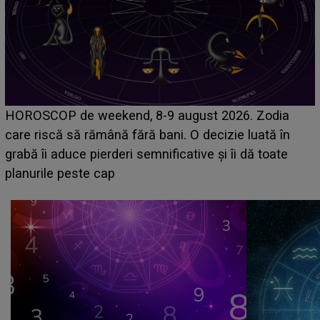
Emanuel a ținut ACEST DETALIU ASCUNS pâ
Zodia
acum! În fața Alexandrei, concurentul din Casa
ată în
face o MĂRTURISIRE NEAȘTEPTATĂ despr
 toate
sa: "I-am spus și ei în față, eu nu te iubesc p
că..."