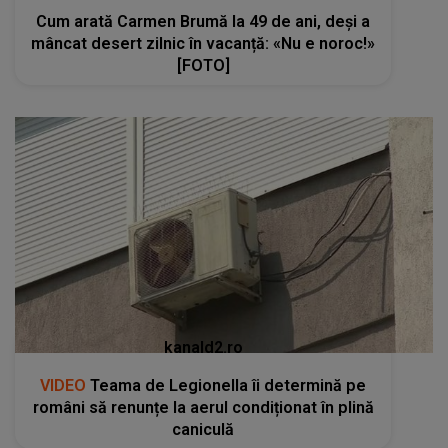
Cum arată Carmen Brumă la 49 de ani, deși a
mâncat desert zilnic în vacanță: «Nu e noroc!»
[FOTO]
kanald2.ro
VIDEO
Teama de Legionella îi determină pe
români să renunțe la aerul condiționat în plină
caniculă