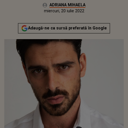
Autor:
ADRIANA MIHAELA
Publicat:
marți, 9 martie 2021
Actualizat:
miercuri, 20 iulie 2022
Adaugă-ne ca sursă preferată în Google