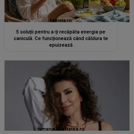
femeia.ro
5 soluții pentru a-ți recăpăta energia pe
caniculă. Ce funcționează când căldura te
epuizează
tvmania.libertatea.ro