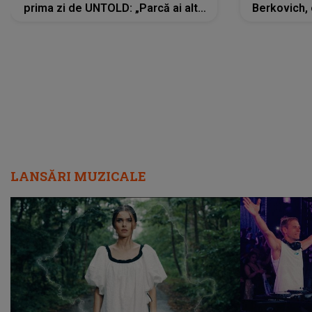
prima zi de UNTOLD: „Parcă ai altă
Berkovich, 
strălucire, emani putere,
accident ru
încredere, siguranță...”
Dacă nu 
LANSĂRI MUZICALE