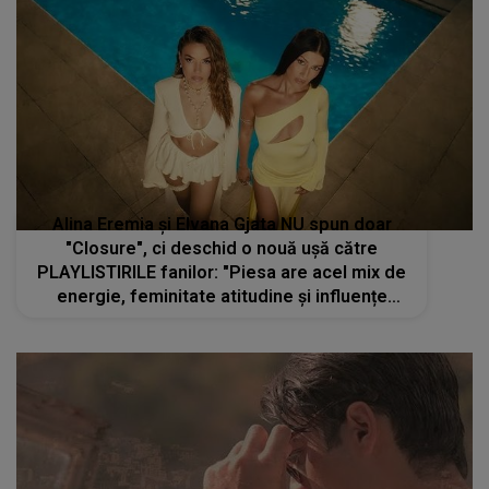
Alina Eremia și Elvana Gjata NU spun doar
"Closure", ci deschid o nouă ușă către
PLAYLISTIRILE fanilor: "Piesa are acel mix de
energie, feminitate atitudine și influențe
balcanice care o fac să-ți rămână în minte din
prima."