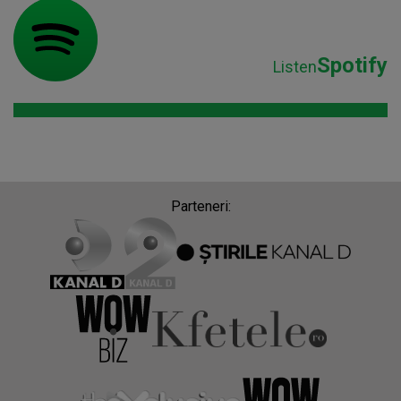
Spotify
Listen
Parteneri: