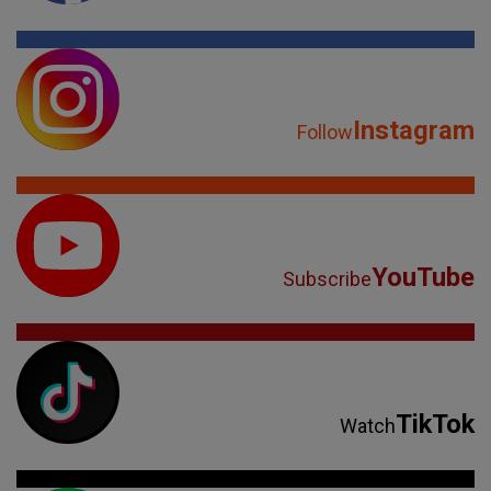
Instagram
Follow
YouTube
Subscribe
TikTok
Watch