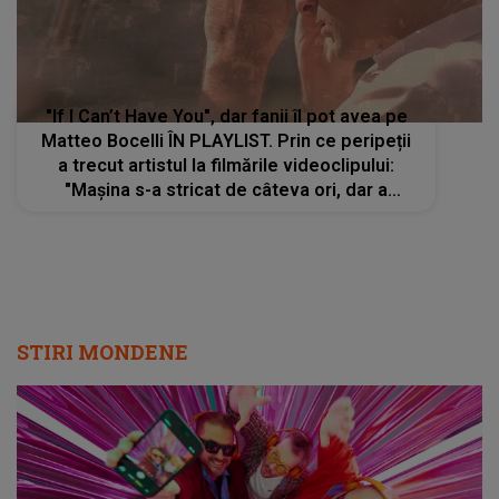
"If I Can’t Have You", dar fanii îl pot avea pe
Matteo Bocelli ÎN PLAYLIST. Prin ce peripeții
a trecut artistul la filmările videoclipului:
"Mașina s-a stricat de câteva ori, dar a
meritat. Sper să vă placă"
STIRI MONDENE