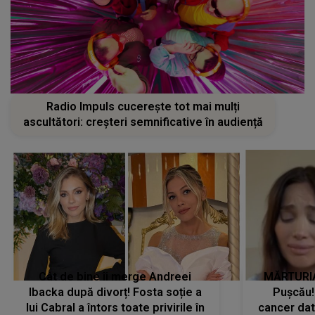
Radio Impuls cucerește tot mai mulți
ascultători: creșteri semnificative în audiență
Cât de bine îi merge Andreei
MĂRTURIA
Ibacka după divorț! Fosta soție a
Pușcău!
lui Cabral a întors toate privirile în
cancer dato