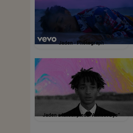
Jaden - Photograph
Jaden a lansat piesa ”Almost Bye”