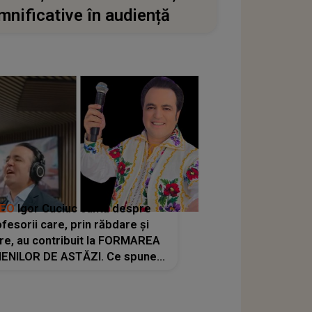
mnificative în audiență
DEO
Igor Cuciuc cântă despre
fesorii care, prin răbdare și
re, au contribuit la FORMAREA
ENILOR DE ASTĂZI. Ce spune
e dascălii care lasă amprente
rnice ÎN SUFLETELE ELEVILOR,
r și după trecerea anilor: "De