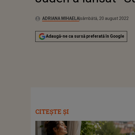
Publicat:
Autor:
vineri, 20 august 2021
Actualizat:
ADRIANA MIHAELA
sâmbătă, 20 august 2022
Adaugă-ne ca sursă preferată în Google
CITEȘTE ȘI