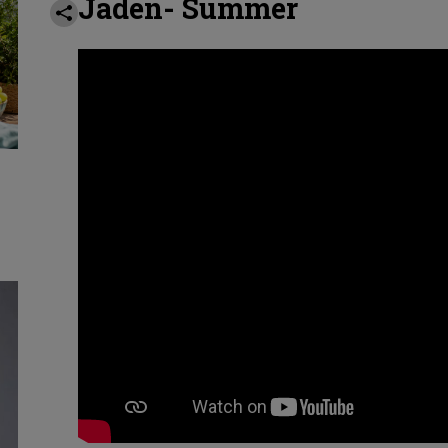
Jaden
-
Summer