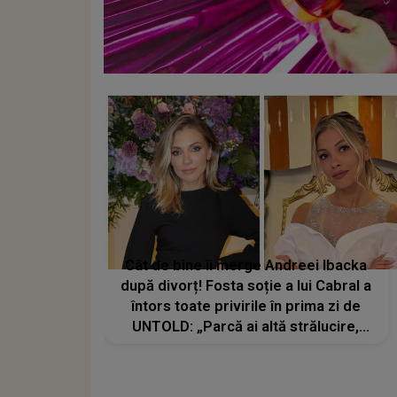
Cât de bine îi merge Andreei Ibacka
după divorț! Fosta soție a lui Cabral a
întors toate privirile în prima zi de
UNTOLD: „Parcă ai altă strălucire,
emani putere, încredere, siguranță...”