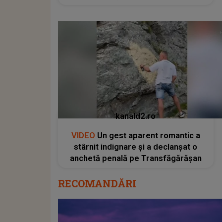
kanald2.ro
VIDEO
Un gest aparent romantic a
stârnit indignare și a declanșat o
anchetă penală pe Transfăgărășan
RECOMANDĂRI