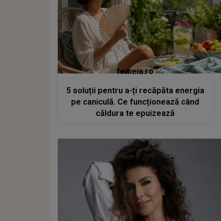
femeia.ro
5 soluții pentru a-ți recăpăta energia
pe caniculă. Ce funcționează când
căldura te epuizează