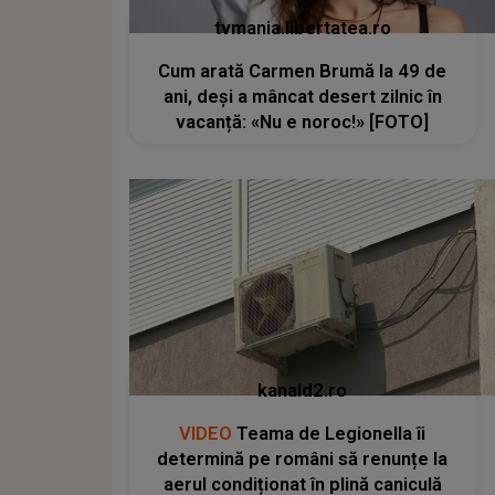
tvmania.libertatea.ro
Cum arată Carmen Brumă la 49 de
ani, deși a mâncat desert zilnic în
vacanță: «Nu e noroc!» [FOTO]
kanald2.ro
VIDEO
Teama de Legionella îi
determină pe români să renunțe la
aerul condiționat în plină caniculă