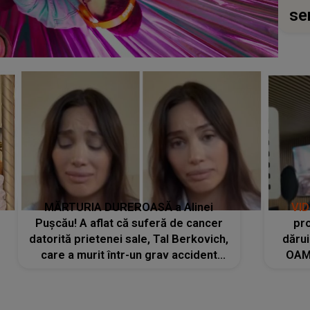
se
MĂRTURIA DUREROASĂ a Alinei
VI
Pușcău! A aflat că suferă de cancer
pro
datorită prietenei sale, Tal Berkovich,
dărui
care a murit într-un grav accident
OAM
rutier: „Mi-a salvat viața. Dacă nu era
despr
ea, nici eu nu mai eram...”
pute
chia