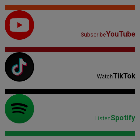
YouTube
Subscribe
TikTok
Watch
Spotify
Listen