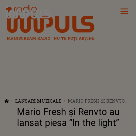
Radio Impuls
LANSĂRI MUZICALE
MARIO FRESH ȘI RENVTO
AU LANSAT PIESA ”IN THE
Mario Fresh și Renvto au
LIGHT”
lansat piesa ”In the light”