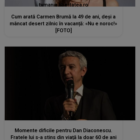
tvmania.libertatea.ro
Cum arată Carmen Brumă la 49 de ani, deși a
mâncat desert zilnic în vacanță: «Nu e noroc!»
[FOTO]
kanald2.ro
Momente dificile pentru Dan Diaconescu.
Fratele lui s-a stins din viață la doar 60 de ani