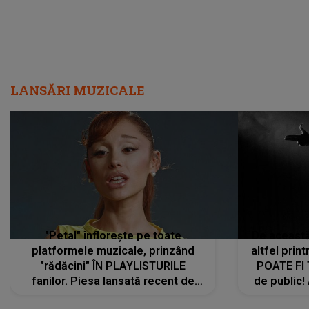
LANSĂRI MUZICALE
"Petal" înflorește pe toate
De această 
platformele muzicale, prinzând
altfel prin
"rădăcini" ÎN PLAYLISTURILE
POATE FI
fanilor. Piesa lansată recent de
de public!
Ariana Grande îi face pe
a lansat V