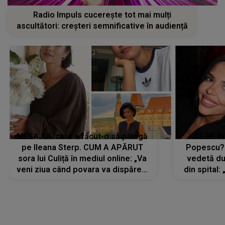
Radio Impuls cucerește tot mai mulți
ascultători: creșteri semnificative în audiență
MESAJUL care a făcut-o să plângă
CE SE Î
pe Ileana Sterp. CUM A APĂRUT
Popescu?
sora lui Culiță în mediul online: „Va
vedetă du
veni ziua când povara va dispărea,
din spital:
iar lacrimile...”