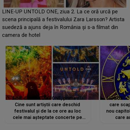
Ce a dezvăluit noua concurentă din "Casa Iubirii" l
e
luat prin surprindere pe Emanuel. CINE ESTE
ista
BĂIATUL VIZAT de Alexandra?! Aflându-se în fața
n
faptului împlinit, A RECUNOSCUT IMEDIAT: "Am
avut..."
LINE-UP UNTOLD ONE, prima zi.
HOROSCOP 
Cine sunt artiștii care deschid
care scap
festivalul și de la ce ore au loc
nou capitol
cele mai așteptate concerte pe
care a
scena principală?
perioadă 