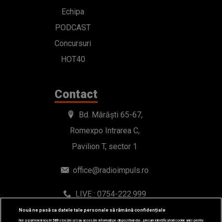
Echipa
PODCAST
Concursuri
HOT40
Contact
Bd. Mărăști 65-67,
Romexpo Intrarea C,
Pavilion T, sector 1
office@radioimpuls.ro
LIVE : 0754-222.999
WhatsApp: 0754-222.999
Nouă ne pasă ca datele tale personale să rămână confidențiale
Noi și partenerii noștri
589
stocăm și/sau accesăm informații pe dispozitivul dvs., precum identificatorii cookie unici pentru