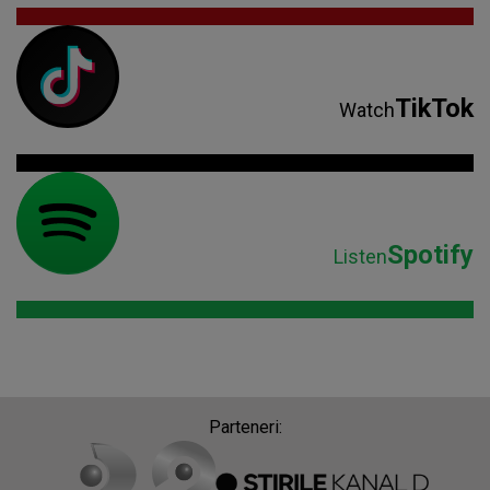
TikTok
Watch
Spotify
Listen
Parteneri: