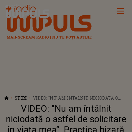
Radio Impuls
STIRI
VIDEO: "NU AM ÎNTÂLNIT NICIODATĂ O
ASTFEL DE SOLICITARE ÎN VIAȚA MEA”.
VIDEO: "Nu am întâlnit
PRACTICA BIZARĂ A UNUI RESTAURANT
PENTRU A CAPTIVA ATENȚIA OAMENILOR.
niciodată o astfel de solicitare
CLIENȚII ERAU PĂLMUIȚI DE BUNĂVOIE
în viața mea”. Practica bizară
ÎNAINTE DE A LI SE SERVI MASA