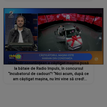
Un tânăr constănțean a câștigat mașina pusă
la bătaie de Radio Impuls, în concursul
“Incubatorul de cadouri”! “Nici acum, după ce
am câștigat mașina, nu îmi vine să cred!
Mașina o să o dăruiesc soției mele!”