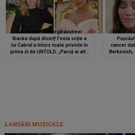
Cât de bine îi merge Andreei
MĂRTURIA
Ibacka după divorț! Fosta soție a
Pușcău!
lui Cabral a întors toate privirile în
cancer dato
prima zi de UNTOLD: „Parcă ai altă
Berkovich, 
strălucire, emani putere,
accident ru
încredere, siguranță...”
Dacă nu 
LANSĂRI MUZICALE