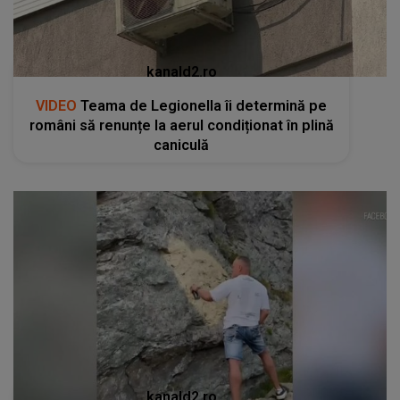
kanald2.ro
VIDEO
Teama de Legionella îi determină pe
români să renunțe la aerul condiționat în plină
caniculă
kanald2.ro