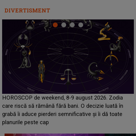
DIVERTISMENT
Emanuel a ținut ACEST DETALIU ASCUNS până
acum! În fața Alexandrei, concurentul din Casa Iubirii
face o MĂRTURISIRE NEAȘTEPTATĂ despre mama
sa: "I-am spus și ei în față, eu nu te iubesc pentru
că..."