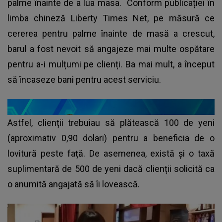
palme înainte de a lua masa. Conform publicației în
limba chineză Liberty Times Net, pe măsură ce
cererea pentru palme înainte de masă a crescut,
barul a fost nevoit să angajeze mai multe ospătare
pentru a-i mulțumi pe clienți. Ba mai mult, a început
să încaseze bani pentru acest serviciu.
Astfel, clienții trebuiau să plătească 100 de yeni
(aproximativ 0,90 dolari) pentru a beneficia de o
lovitură peste față. De asemenea, există și o taxă
suplimentară de 500 de yeni dacă clienții solicită ca
o anumită angajată să îi lovească.