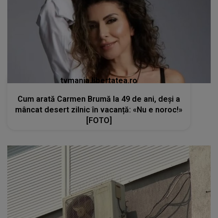
tvmania.libertatea.ro
Cum arată Carmen Brumă la 49 de ani, deși a
mâncat desert zilnic în vacanță: «Nu e noroc!»
[FOTO]