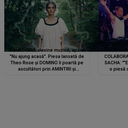
Când DORUL devine muzică, apare
Armin 
"Nu ajung acasă". Piesa lansată de
COLABORAR
Theo Rose și DOMINO îi poartă pe
SACHA: ""E
ascultători prin AMINTIRI și
o piesă 
REGĂSIRI, iar drumul emoțiilor
imediat pre
trece prin sufletul publicului:
cu mine șt
"Pentru toți cei care au plecat
păstrăm do
departe ca să le fie mai bine"