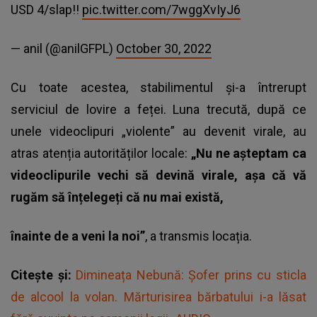
USD 4/slap!!
pic.twitter.com/7wggXvIyJ6
— anil (@anilGFPL)
October 30, 2022
Cu toate acestea, stabilimentul și-a întrerupt
serviciul de lovire a feței
. Luna trecută, după ce
unele videoclipuri „violente” au devenit virale, au
atras atenția autorităților locale:
„Nu ne așteptam ca
videoclipurile vechi să devină virale, așa că vă
rugăm să înțelegeți că nu mai există,
înainte de a veni la noi”
, a transmis locația.
Citește și:
Dimineața Nebună: Șofer prins cu sticla
de alcool la volan. Mărturisirea bărbatului i-a lăsat