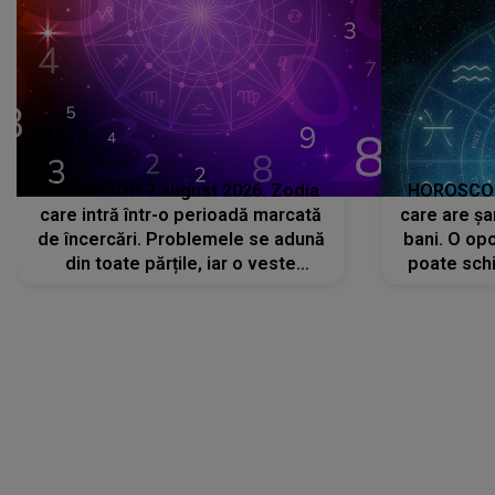
HOROSCOP 7 august 2026. Zodia
HOROSCOP 
care intră într-o perioadă marcată
care are șa
de încercări. Problemele se adună
bani. O opo
din toate părțile, iar o veste
poate schi
neașteptată îi dă planurile peste
la
cap