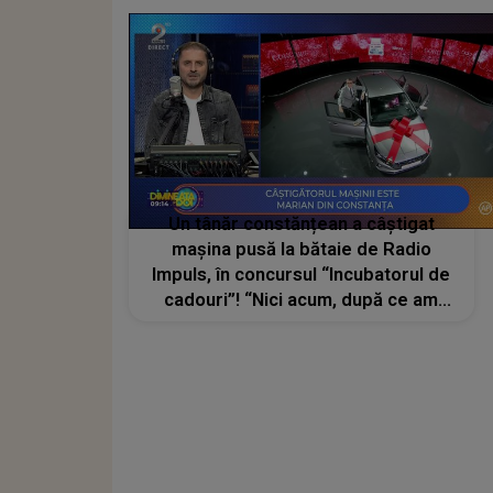
gest au apelat
Un tânăr constănțean a câștigat
mașina pusă la bătaie de Radio
Impuls, în concursul “Incubatorul de
cadouri”! “Nici acum, după ce am
câștigat mașina, nu îmi vine să cred!
Mașina o să o dăruiesc soției mele!”