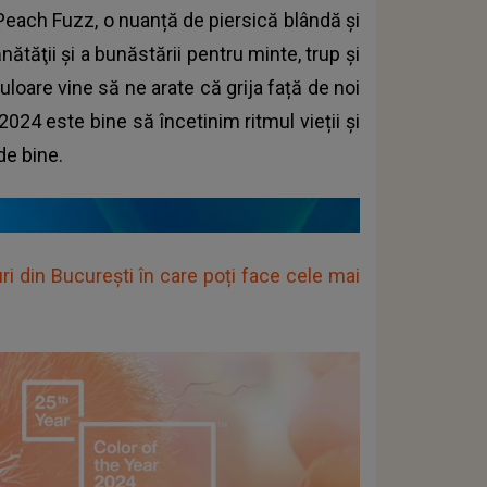
ach Fuzz, o nuanță de piersică blândă și
tăţii şi a bunăstării pentru minte, trup şi
loare vine să ne arate că grija față de noi
024 este bine să încetinim ritmul vieții și
de bine.
ri din București în care poți face cele mai