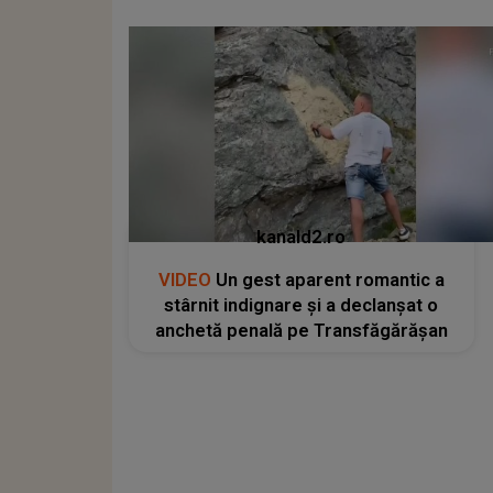
kanald2.ro
VIDEO
Un gest aparent romantic a
stârnit indignare și a declanșat o
anchetă penală pe Transfăgărășan