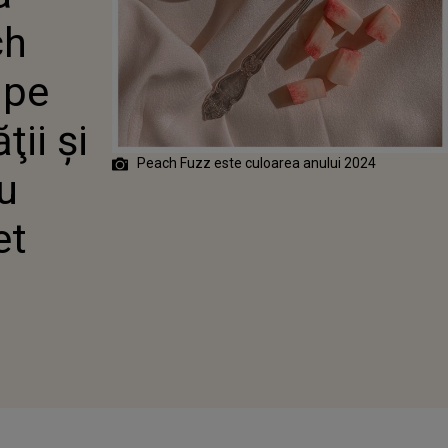
RU MINTE,
ch
 pe
ii şi
Peach Fuzz este culoarea anului 2024
u
et