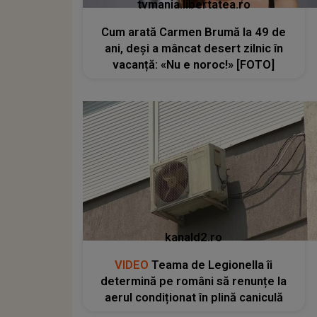
tvmania.libertatea.ro
Cum arată Carmen Brumă la 49 de
ani, deși a mâncat desert zilnic în
vacanță: «Nu e noroc!» [FOTO]
kanald2.ro
VIDEO
Teama de Legionella îi
determină pe români să renunțe la
aerul condiționat în plină caniculă