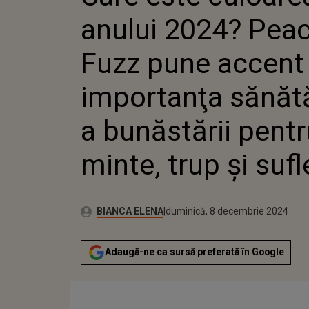
BUNĂSTĂRII PENT
anului 2024? Pea
TRUP ŞI SUFLET
Fuzz pune accent
importanţa sănătăţ
a bunăstării pentr
minte, trup şi sufl
Publicat:
Autor:
vineri, 8 decembrie 2023
Actualizat:
BIANCA ELENA
duminică, 8 decembrie 2024
Adaugă-ne ca sursă preferată în Google