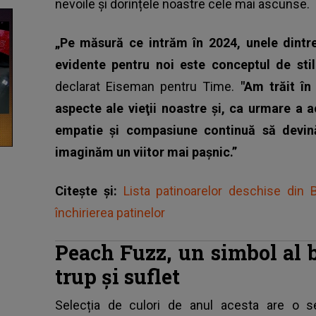
nevoile și dorințele noastre cele mai ascunse.
„Pe măsură ce intrăm în 2024, unele dintre
evidente pentru noi este conceptul de sti
declarat Eiseman pentru Time.
"Am trăit în
aspecte ale vieţii noastre şi, ca urmare a a
empatie şi compasiune continuă să devin
imaginăm un viitor mai paşnic.”
Citește și:
Lista patinoarelor deschise din B
închirierea patinelor
Peach Fuzz, un simbol al 
trup şi suflet
Selecția de culori de anul acesta are o se