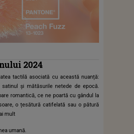
anului 2024
atea tactilă asociată cu această nuanță:
, satinul şi mătăsurile netede de epocă.
loare romantică, ce ne poartă cu gândul la
soare, o țesătură catifelată sau o pătură
ai mult
unea umană.