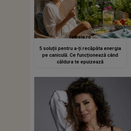
femeia.ro
5 soluții pentru a-ți recăpăta energia
pe caniculă. Ce funcționează când
căldura te epuizează