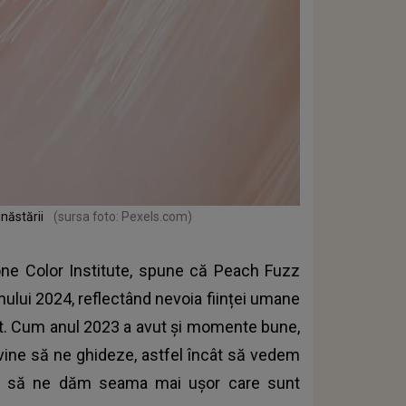
năstării
(sursa foto: Pexels.com)
tone Color Institute, spune că Peach Fuzz
nului 2024, reflectând nevoia ființei umane
let. Cum anul 2023 a avut și momente bune,
 vine să ne ghideze, astfel încât să vedem
ă și să ne dăm seama mai ușor care sunt