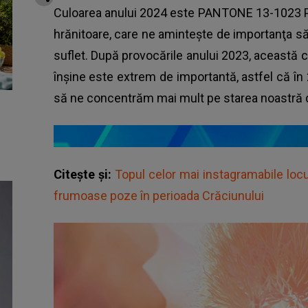
Culoarea anului 2024 este PANTONE 13-1023 Pe
hrănitoare, care ne amintește de importanţa sănă
suflet. După provocările anului 2023, această cu
înșine este extrem de importantă, astfel că în 2
să ne concentrăm mai mult pe starea noastră 
Citește și:
Topul celor mai instagramabile locu
frumoase poze în perioada Crăciunului