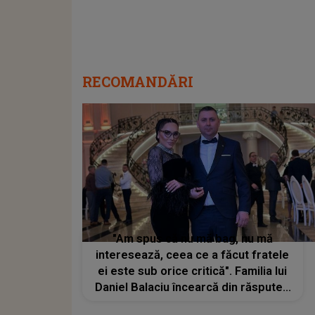
RECOMANDĂRI
"Am spus că nu mă bag, nu mă
interesează, ceea ce a făcut fratele
ei este sub orice critică". Familia lui
Daniel Balaciu încearcă din răsputeri
să obțină custodia fetițelor. La ce