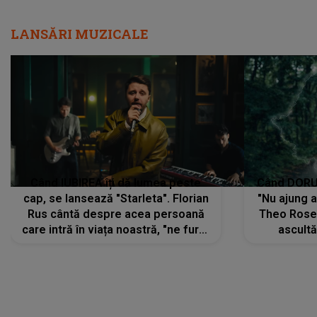
LANSĂRI MUZICALE
Când IUBIREA îți dă lumea peste
Când DORUL
cap, se lansează "Starleta". Florian
"Nu ajung 
Rus cântă despre acea persoană
Theo Rose 
care intră în viața noastră, "ne fură"
ascultă
toate PRIVIRILE, toate GÂNDURILE,
REGĂSIRI
tot UNIVERSUL și fără să ne dăm
trece pr
seama, ajunge să fie motivul
"Pentru t
pentru care zâmbim
departe 