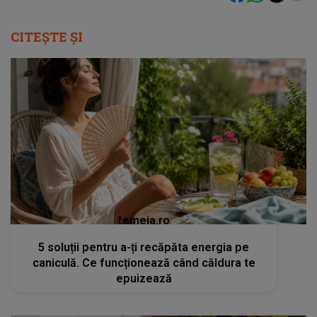
CITEȘTE ȘI
femeia.ro
5 soluții pentru a-ți recăpăta energia pe
caniculă. Ce funcționează când căldura te
epuizează