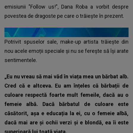
emisiunii "Follow us!", Dana Roba a vorbit despre
povestea de dragoste pe care o trăiește în prezent.
Potrivit spuselor sale, make-up artista trăiește din
nou acele emoții speciale și nu se ferește să își arate
sentimentele.
„Eu nu vreau să mai văd în viața mea un bărbat alb.
Cred că e altceva. Eu am înțeles că bărbații de
culoare respectă foarte mult femeile, dacă au o
femeie albă. Dacă bărbatul de culoare este
căsătorit, așa e educația la ei, cu o femeie albă,
dacă mai are și ochii verzi și e blondă, ea îi este
superioară lui toată viața.