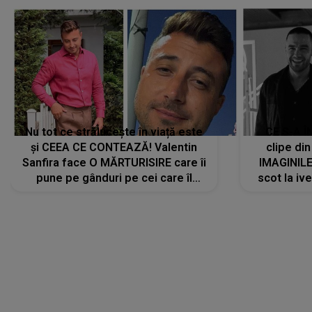
Nu tot ce strălucește în viață este
CE S-A Î
și CEEA CE CONTEAZĂ! Valentin
clipe din
Sanfira face O MĂRTURISIRE care îi
IMAGINIL
pune pe gânduri pe cei care îl
scot la ive
urmăresc în ONLINE. Mesajul
despre 
artistului este despre ceva ce
uităm cu toții, uneori: "La final, nu
vom..."