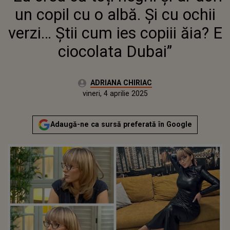
CIOCOLATA DUBAI”
un copil cu o albă. Și cu ochii
verzi… Știi cum ies copiii ăia? E
ciocolata Dubai”
Autor:
ADRIANA CHIRIAC
Publicat:
vineri, 4 aprilie 2025
Actualizat:
vineri, 4 aprilie 2025
Adaugă-ne ca sursă preferată în Google