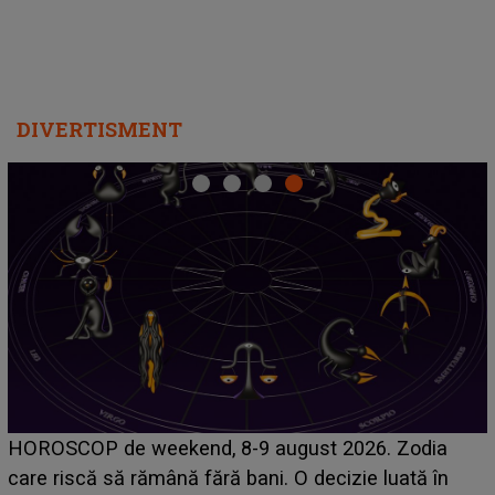
DIVERTISMENT
VIDEO
"Nu mă crezi că fac treaba asta?" DE
odia
NECREZUT LA CE AU ASISTAT internauții în ce
tă în