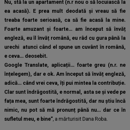
Nu, stă la un apartament (n.r nou o să locuiască la
ea acasă). E prea mult deodată și vreau să fie
treaba foarte serioasă, ca să fie acasă la mine.
Foarte amuzant și foarte… am început să învăț
engleză, eu îl învăț română, eu râd cu gura până la
urechi atunci când el spune un cuvânt în română,
e ceva… deosebit.
Google Translate, aplicații… foarte greu (n.r. ne
înțelegem), dar e ok. Am început să învăț engleză,
adică… când vrei ceva, îți pui mintea la contribuție.
Clar sunt îndrăgostită, e normal, asta se și vede pe
fața mea, sunt foarte îndrăgostită, dar nu știu încă
nimic, nu pot să mă pronunț până nu… dar ce în
sufletul meu, e bine”
, a mărturisit
Dana Roba.