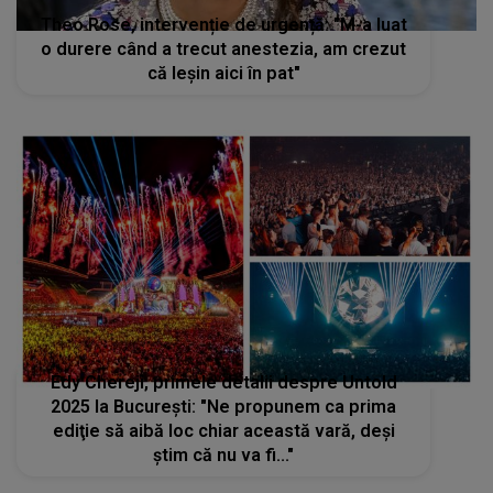
Theo Rose, intervenție de urgență: "M-a luat
o durere când a trecut anestezia, am crezut
că leșin aici în pat"
Edy Chereji, primele detalii despre Untold
2025 la București: "Ne propunem ca prima
ediţie să aibă loc chiar această vară, deşi
ştim că nu va fi..."