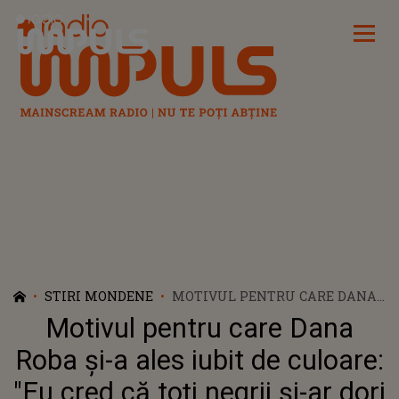
Radio Impuls
STIRI MONDENE
MOTIVUL PENTRU CARE DANA
ROBA ȘI-A ALES IUBIT DE
Motivul pentru care Dana
CULOARE: "EU CRED CĂ TOȚI
NEGRII ȘI-AR DORI UN COPIL CU
Roba și-a ales iubit de culoare:
O ALBĂ. ȘI CU OCHII VERZI… ȘTII
"Eu cred că toți negrii și-ar dori
CUM IES COPIII ĂIA? E