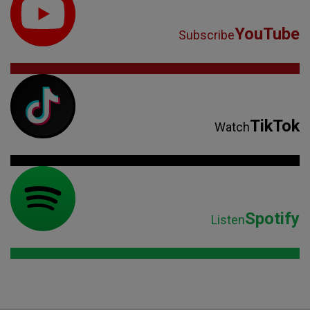
YouTube
Subscribe
TikTok
Watch
Spotify
Listen