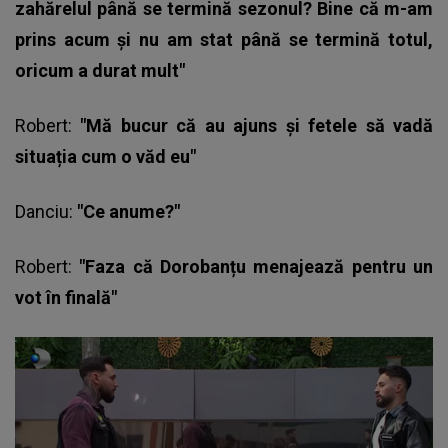
zahărelul până se termină sezonul? Bine că m-am
prins acum și nu am stat până se termină totul,
oricum a durat mult"
Robert
:
"Mă bucur că au ajuns și fetele să vadă
situația cum o văd eu"
Danciu:
"Ce anume?"
Robert:
"Faza că Dorobanțu menajează pentru un
vot în finală"