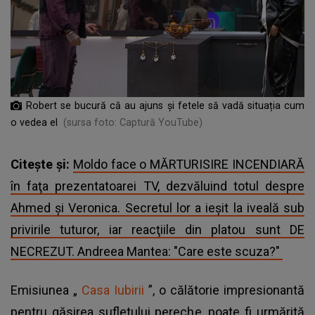
Robert se bucură că au ajuns și fetele să vadă situația cum
o vedea el
(sursa foto: Captură YouTube)
Citește și:
Moldo face o MĂRTURISIRE INCENDIARĂ
în faţa prezentatoarei TV, dezvăluind totul despre
Ahmed și Veronica. Secretul lor a ieșit la iveală sub
privirile tuturor, iar reacţiile din platou sunt DE
NECREZUT. Andreea Mantea: "Care este scuza?"
Emisiunea „
Casa Iubirii
”, o călătorie impresionantă
pentru găsirea sufletului pereche, poate fi urmărită