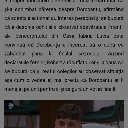
În timpul unui schimb de replici, Lucia a mărturisit că
și-a schimbat părerea despre Dorobanțu, afirmând
că acesta a acționat cu interes personal și se bucură
că a deschis ochii și a observat adevăratele intenții
ale concurentului din Casa Iubirii. Lucia este
convinsă că Dorobanțu a încercat să o ducă cu
zăhărelul până la finalul sezonului. Auzind
declarațiile fetelor, Robert a răsuflat ușor și a spus că
se bucură că și restul colegilor au observat situația
așa cum o vedea el, mai precis că Dorobanțu ar fi
menajat pe unii pentru a-și asigura un vot în finală.