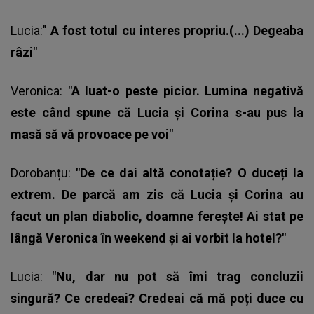
Lucia:"
A fost totul cu interes propriu.(...) Degeaba
râzi"
Veronica:
"A luat-o peste picior. Lumina negativă
este când spune că Lucia și Corina s-au pus la
masă să vă provoace pe voi"
Dorobanțu:
"De ce dai altă conotație? O duceți la
extrem. De parcă am zis că Lucia și Corina au
facut un plan diabolic, doamne ferește! Ai stat pe
lângă Veronica în weekend și ai vorbit la hotel?"
Lucia:
"Nu, dar nu pot să îmi trag concluzii
singură? Ce credeai? Credeai că mă poți duce cu