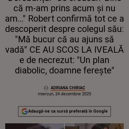
SĂU: "MĂ BUCUR CĂ AU AJUNS
că m-am prins acum și nu
SĂ VADĂ" CE AU SCOS LA IVEALĂ
E DE NECREZUT: "UN PLAN
am..." Robert confirmă tot ce a
DIABOLIC, DOAMNE FEREȘTE"
descoperit despre colegul său:
"Mă bucur că au ajuns să
vadă" CE AU SCOS LA IVEALĂ
e de necrezut: "Un plan
diabolic, doamne ferește"
Autor:
ADRIANA CHIRIAC
Publicat:
miercuri, 24 decembrie 2025
Actualizat:
miercuri, 24 decembrie 2025
Adaugă-ne ca sursă preferată în Google