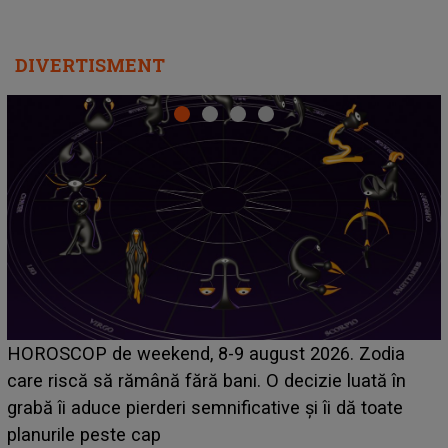
DIVERTISMENT
Emanuel a ținut ACEST DETALIU ASCUNS până
acum! În fața Alexandrei, concurentul din Casa Iubirii
face o MĂRTURISIRE NEAȘTEPTATĂ despre mama
sa: "I-am spus și ei în față, eu nu te iubesc pentru