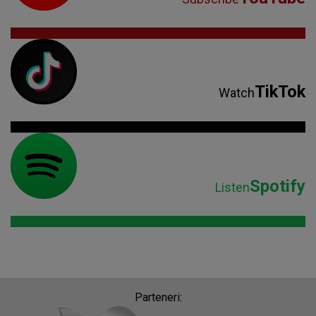
TikTok
Watch
Spotify
Listen
Parteneri: