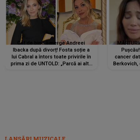
Cât de bine îi merge Andreei
MĂRTURIA
Ibacka după divorț! Fosta soție a
Pușcău!
lui Cabral a întors toate privirile în
cancer dato
prima zi de UNTOLD: „Parcă ai altă
Berkovich, 
strălucire, emani putere,
accident ru
încredere, siguranță...”
Dacă nu 
LANSĂRI MUZICALE