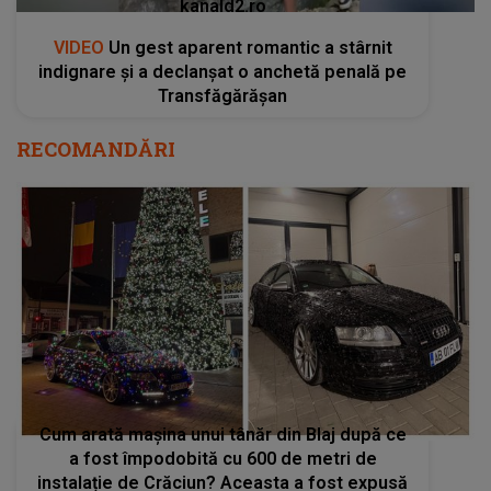
kanald2.ro
VIDEO
Un gest aparent romantic a stârnit
indignare și a declanșat o anchetă penală pe
Transfăgărășan
RECOMANDĂRI
Cum arată mașina unui tânăr din Blaj după ce
a fost împodobită cu 600 de metri de
instalație de Crăciun? Aceasta a fost expusă