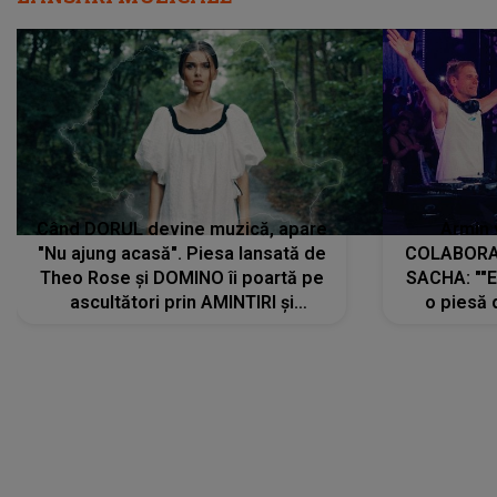
Când DORUL devine muzică, apare
Armin 
"Nu ajung acasă". Piesa lansată de
COLABORAR
Theo Rose și DOMINO îi poartă pe
SACHA: ""E
ascultători prin AMINTIRI și
o piesă 
REGĂSIRI, iar drumul emoțiilor
imediat pre
trece prin sufletul publicului:
cu mine șt
"Pentru toți cei care au plecat
păstrăm do
departe ca să le fie mai bine"