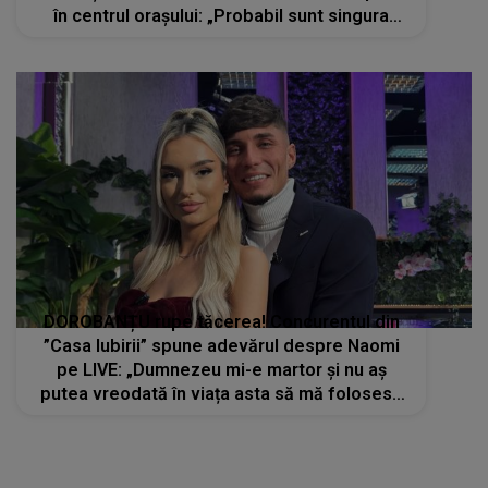
în centrul orașului: „Probabil sunt singura
persoană din România care a putut organiza
așa ceva legal”
DOROBANȚU rupe tăcerea! Concurentul din
”Casa Iubirii” spune adevărul despre Naomi
pe LIVE: „Dumnezeu mi-e martor și nu aș
putea vreodată în viața asta să mă folosesc
de un om ca să...”. Susținătorii lui au rămas
fără cuvinte