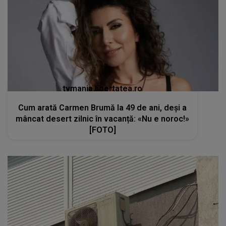
tvmania.libertatea.ro
Cum arată Carmen Brumă la 49 de ani, deși a
mâncat desert zilnic în vacanță: «Nu e noroc!»
[FOTO]