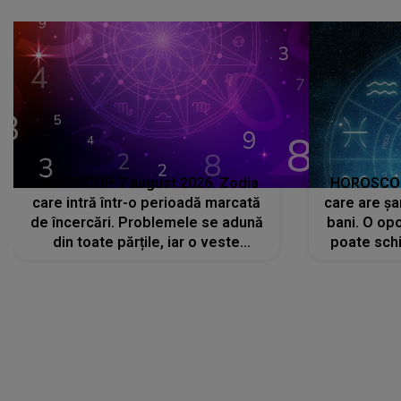
că..."
HOROSCOP 7 august 2026. Zodia
HOROSCOP 
care intră într-o perioadă marcată
care are șa
de încercări. Problemele se adună
bani. O opo
din toate părțile, iar o veste
poate schi
neașteptată îi dă planurile peste
la
cap