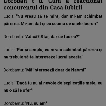
Doroban
ț
u. Cum a reacționat
concurentul din Casa Iubirii
Lucia:
"Nu vreau să te mint, dar mi-am schimbat
părerea. Mi-am dat și eu seama de unele lucruri"
Dorobanțu
:
"Adică? Stai, dar ce fac eu?"
Lucia:
"Pur și simplu, eu m-am schimbat părerea și
nu trebuie să te intereseze lucrul acesta"
Dorobanțu:
"Mă intereseză doar de Naomi"
Lucia:
"Dacă tu nu ai nevoie de explicațiile mele, eu
nu o să le ofer"
Dorobanțu:
"Nu, nu am"