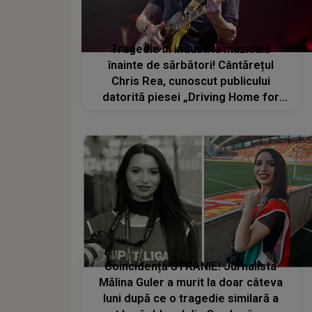
Tragedie în industria muzicală
înainte de sărbători! Cântărețul
Chris Rea, cunoscut publicului
datorită piesei „Driving Home for
Christmas”, a murit la 74 de ani: „S-a
stins din viață liniștit, astăzi, într-un
spital, după o scurtă suferință”
Coincidență STRANIE! Jurnalista
Mălina Guler a murit la doar câteva
luni după ce o tragedie similară a