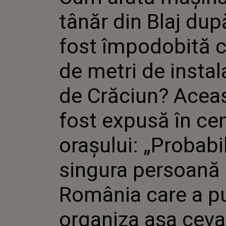
ÎMPODOBI
tânăr din Blaj dup
METRI D
DE CRĂCI
FOST EX
fost împodobită 
CENTRUL
„PROBAB
de metri de instal
SINGURA
DIN ROM
PUTUT O
de Crăciun? Acea
CEVA LEG
fost expusă în cen
orașului: „Probabi
singura persoană 
România care a p
organiza așa ceva