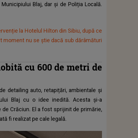
 Municipiului Blaj, dar și de Poliția Locală.
rvenție la Hotelul Hilton din Sibiu, după ce
cest moment nu se știe dacă sub dărâmături
bită cu 600 de metri de
e detailing auto, retapițări, ambientale și
șului Blaj cu o idee inedită. Acesta și-a
e Crăciun. El a fost sprijinit de primărie,
tă fi realizat pe cale legală.