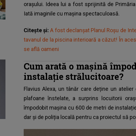
orașului. Ideea lui a fost sprijinită de Primăria
Iată imaginile cu mașina spectaculoasă.
Citește și:
A fost declanșat Planul Roșu de Inte
tavanul de la piscina interioară a căzut! În a
se află oameni
Cum arată o mașină împodo
instalație strălucitoare?
Flavius Alexa, un tânăr care deține un atelier d
plafoane înstelate, a surprins locuitorii ora
împodobit mașina cu 600 de metri de instalație d
dar și de poliția locală pentru ca proiectul să poa