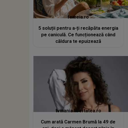
femeia.ro
5 soluții pentru a-ți recăpăta energia
pe caniculă. Ce funcționează când
căldura te epuizează
tvmania.libertatea.ro
Cum arată Carmen Brumă la 49 de