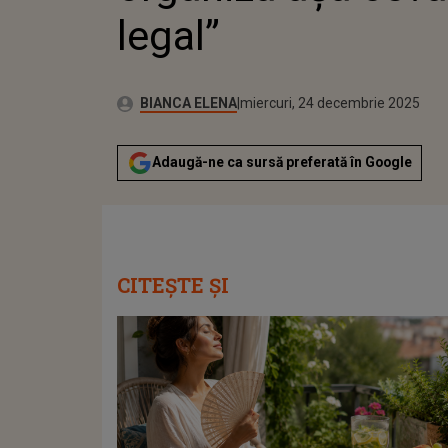
legal”
Publicat:
Autor:
marți, 23 decembrie 2025
Actualizat:
BIANCA ELENA
miercuri, 24 decembrie 2025
Adaugă-ne ca sursă preferată în Google
CITEȘTE ȘI