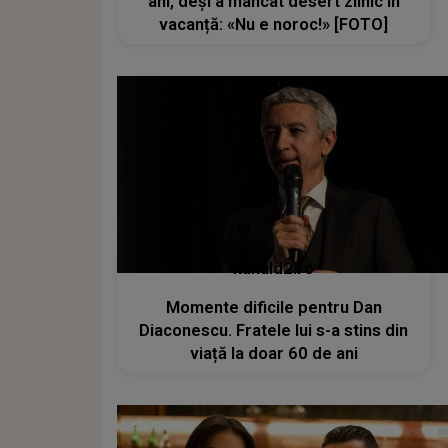
ani, deși a mâncat desert zilnic în
vacanță: «Nu e noroc!» [FOTO]
kanald2.ro
Momente dificile pentru Dan
Diaconescu. Fratele lui s-a stins din
viață la doar 60 de ani