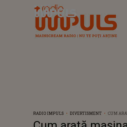
Radio Impuls
RADIO IMPULS
DIVERTISMENT
CUM ARA
UNUI TÂ
Cum arată mașina
DUPĂ CE 