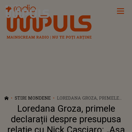
Radio Impuls
STIRI MONDENE
LOREDANA GROZA, PRIMELE
DECLARAȚII DESPRE
Loredana Groza, primele
PRESUPUSA RELAȚIE CU NICK
CASCIARO: „AȘA A FOST SĂ FIE!”
declarații despre presupusa
relație cu Nick Casciaro: „Așa