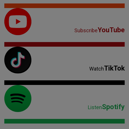
YouTube
Subscribe
TikTok
Watch
Spotify
Listen