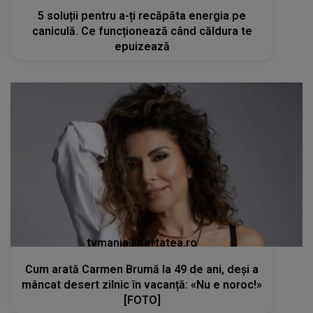
5 soluții pentru a-ți recăpăta energia pe
caniculă. Ce funcționează când căldura te
epuizează
tvmania.libertatea.ro
Cum arată Carmen Brumă la 49 de ani, deși a
mâncat desert zilnic în vacanță: «Nu e noroc!»
[FOTO]