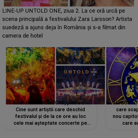
Ce a dezvăluit noua concurentă din "Casa Iubirii" l-a
luat prin surprindere pe Emanuel. CINE ESTE
BĂIATUL VIZAT de Alexandra?! Aflându-se în fața
faptului împlinit, A RECUNOSCUT IMEDIAT: "Am
avut..."
LINE-UP UNTOLD ONE, prima zi.
HOROSCOP 
Cine sunt artiștii care deschid
care scap
festivalul și de la ce ore au loc
nou capitol
cele mai așteptate concerte pe
care a
scena principală?
perioadă 