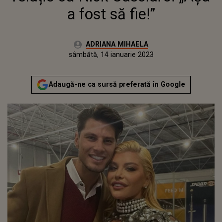
a fost să fie!”
Autor:
ADRIANA MIHAELA
Publicat:
vineri, 14 ianuarie 2022
Actualizat:
sâmbătă, 14 ianuarie 2023
Adaugă-ne ca sursă preferată în Google