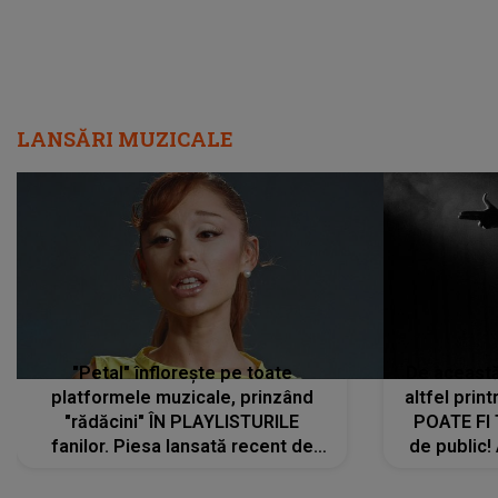
LANSĂRI MUZICALE
"Petal" înflorește pe toate
De această 
platformele muzicale, prinzând
altfel prin
"rădăcini" ÎN PLAYLISTURILE
POATE FI
fanilor. Piesa lansată recent de
de public!
Ariana Grande îi face pe
a lansat V
ascultători SĂ O ASCULTE PE