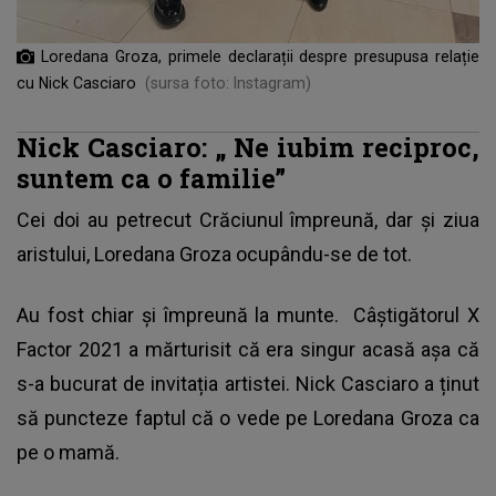
Loredana Groza, primele declarații despre presupusa relație
cu Nick Casciaro
(sursa foto: Instagram)
Nick Casciaro: „
Ne iubim reciproc,
suntem ca o familie”
Cei doi au petrecut Crăciunul împreună, dar și ziua
aristului, Loredana Groza ocupându-se de tot.
Au fost chiar și împreună la munte.
Câştigătorul X
Factor 2021
a mărturisit că era singur acasă așa că
s-a bucurat de invitația artistei. Nick Casciaro a ținut
să puncteze faptul că o vede pe Loredana Groza ca
pe o mamă.