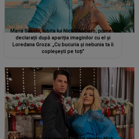
Maria Sacchi, iubita lui Nick Casciaro, primele
declarații după apariția imaginilor cu el și
Loredana Groza: „Cu bucuria și nebunia ta îi
copleșești pe toți”
Loredana Groza, mesaj special pentru Nick