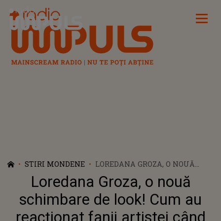
Radio Impuls
STIRI MONDENE
LOREDANA GROZA, O NOUĂ
SCHIMBARE DE LOOK! CUM AU
Loredana Groza, o nouă
REACȚIONAT FANII ARTISTEI
CÂND AU VĂZUT-O?!: „AI
schimbare de look! Cum au
ÎNCEPUT SĂ SEMENI CU
reacționat fanii artistei când
DRĂGUȘANCA”