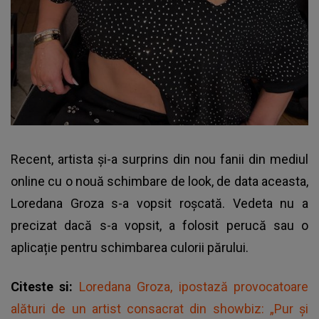
Recent, artista și-a surprins din nou fanii din mediul
online cu o nouă schimbare de look, de data aceasta,
Loredana Groza s-a vopsit roșcată
. Vedeta nu a
precizat dacă s-a vopsit, a folosit perucă sau o
aplicație pentru schimbarea culorii părului.
Citeste si:
Loredana Groza, ipostază provocatoare
alături de un artist consacrat din showbiz: „Pur și