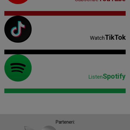
TikTok
Watch
Spotify
Listen
Parteneri: