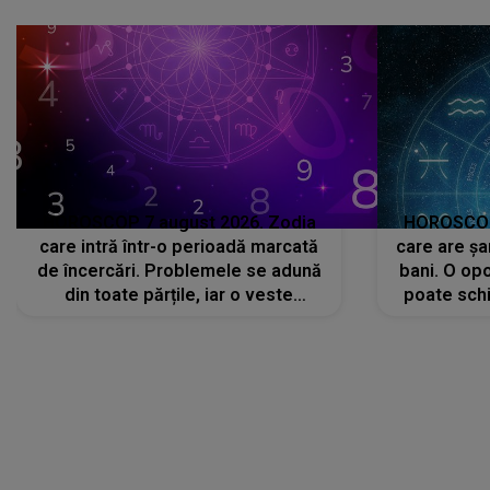
că..."
HOROSCOP 7 august 2026. Zodia
HOROSCOP 
care intră într-o perioadă marcată
care are șa
de încercări. Problemele se adună
bani. O opo
din toate părțile, iar o veste
poate schi
neașteptată îi dă planurile peste
la
cap