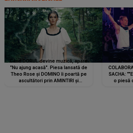
Când DORUL devine muzică, apare
Armin 
"Nu ajung acasă". Piesa lansată de
COLABORAR
Theo Rose și DOMINO îi poartă pe
SACHA: ""E
ascultători prin AMINTIRI și
o piesă 
REGĂSIRI, iar drumul emoțiilor
imediat pre
trece prin sufletul publicului:
cu mine șt
"Pentru toți cei care au plecat
păstrăm do
departe ca să le fie mai bine"