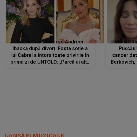
Cât de bine îi merge Andreei
MĂRTURIA
Ibacka după divorț! Fosta soție a
Pușcău!
lui Cabral a întors toate privirile în
cancer dato
prima zi de UNTOLD: „Parcă ai altă
Berkovich, 
strălucire, emani putere,
accident ru
încredere, siguranță...”
Dacă nu 
LANSĂRI MUZICALE