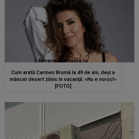
tvmania.libertatea.ro
Cum arată Carmen Brumă la 49 de ani, deși a
mâncat desert zilnic în vacanță: «Nu e noroc!»
[FOTO]