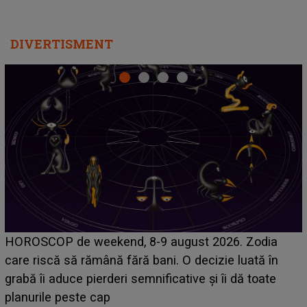
DIVERTISMENT
Emanuel a ținut ACEST DETALIU ASCUNS până
acum! În fața Alexandrei, concurentul din Casa Iubirii
face o MĂRTURISIRE NEAȘTEPTATĂ despre mama
sa: "I-am spus și ei în față, eu nu te iubesc pentru