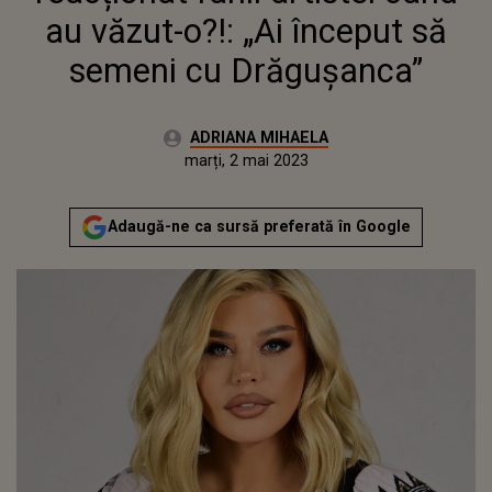
au văzut-o?!: „Ai început să
semeni cu Drăgușanca”
Autor:
ADRIANA MIHAELA
Publicat:
luni, 2 mai 2022
Actualizat:
marți, 2 mai 2023
Adaugă-ne ca sursă preferată în Google