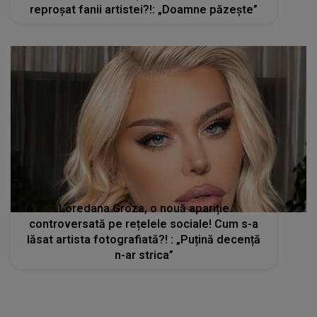
reproșat fanii artistei?!: „Doamne păzește”
Loredana Groza, o nouă apariție
controversată pe rețelele sociale! Cum s-a
lăsat artista fotografiată?! : „Puțină decență
n-ar strica”