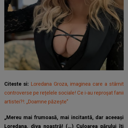
Citeste si:
Loredana Groza, imaginea care a stârnit
controverse pe rețelele sociale! Ce i-au reproșat fanii
artistei?!: „Doamne păzește”
„Mereu mai frumoasă, mai incitantă, dar aceeași
Loredana, diva noastră! (…) Culoarea părului îți