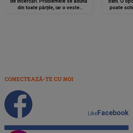
de încercări. Problemele se adună
bani. O opo
din toate părțile, iar o veste
poate schi
neașteptată îi dă planurile peste
la
cap
CONECTEAZĂ-TE CU NOI
Facebook
Like