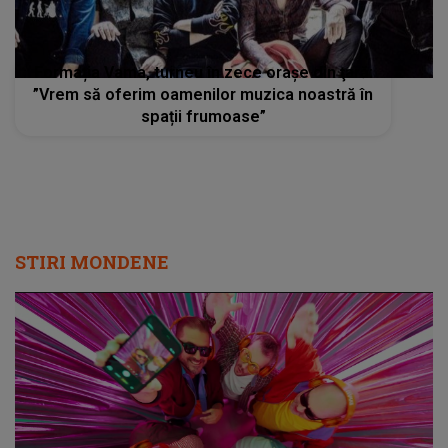
Formația Vama, turneu în zece oraşe din ţară:
”Vrem să oferim oamenilor muzica noastră în
spații frumoase”
STIRI MONDENE