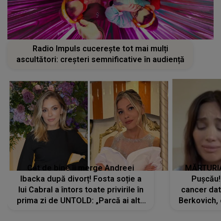
Radio Impuls cucerește tot mai mulți
ascultători: creșteri semnificative în audiență
Cât de bine îi merge Andreei
MĂRTURIA
Ibacka după divorț! Fosta soție a
Pușcău!
lui Cabral a întors toate privirile în
cancer dato
prima zi de UNTOLD: „Parcă ai altă
Berkovich, 
strălucire, emani putere,
accident ru