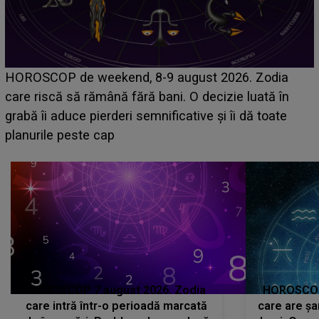
Emanuel a ținut ACEST DETALIU ASCUNS până
acum! În fața Alexandrei, concurentul din Casa Iubirii
face o MĂRTURISIRE NEAȘTEPTATĂ despre mama
sa: "I-am spus și ei în față, eu nu te iubesc pentru
că..."
HOROSCOP 7 august 2026. Zodia
HOROSCOP 
care intră într-o perioadă marcată
care are șa