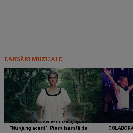
încredere, siguranță...”
Dacă nu 
LANSĂRI MUZICALE
Când DORUL devine muzică, apare
Armin 
"Nu ajung acasă". Piesa lansată de
COLABORAR