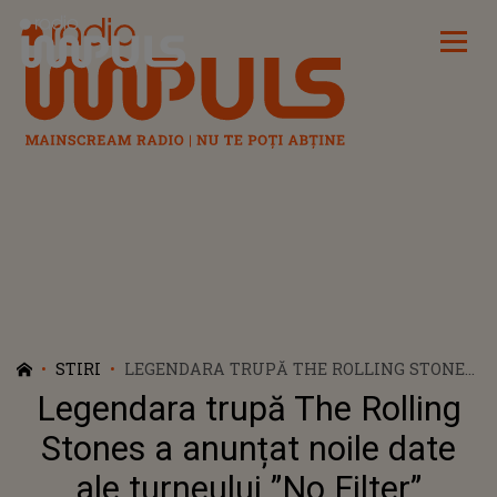
Radio Impuls
STIRI
LEGENDARA TRUPĂ THE ROLLING STONES
A ANUNȚAT NOILE DATE ALE TURNEULUI
Legendara trupă The Rolling
”NO FILTER”
Stones a anunțat noile date
ale turneului ”No Filter”