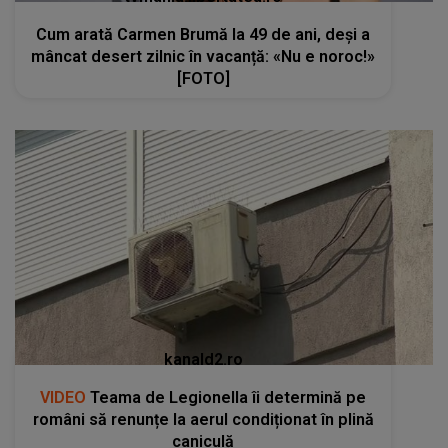
Cum arată Carmen Brumă la 49 de ani, deși a
mâncat desert zilnic în vacanță: «Nu e noroc!»
[FOTO]
kanald2.ro
VIDEO
Teama de Legionella îi determină pe
români să renunțe la aerul condiționat în plină
caniculă