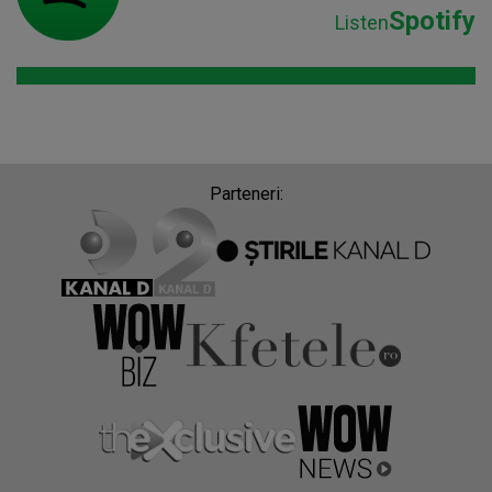
Spotify
Listen
Parteneri: