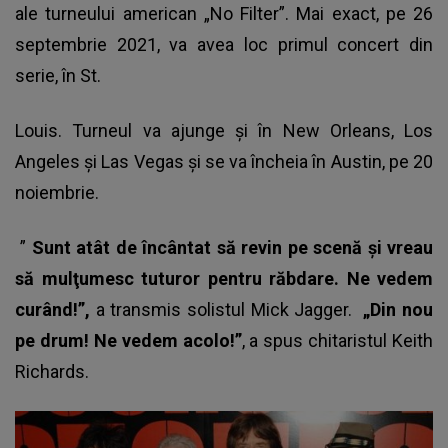
ale turneului american „No Filter”
. Mai exact, pe 26
septembrie 2021, va avea loc primul concert din
serie, în St.
Louis. Turneul va ajunge şi în New Orleans, Los
Angeles şi Las Vegas şi se va încheia în Austin, pe 20
noiembrie.
”
Sunt atât de încântat să revin pe scenă şi vreau
să mulţumesc tuturor pentru răbdare. Ne vedem
curând!”,
a transmis solistul Mick Jagger.
„Din nou
pe drum! Ne vedem acolo!”
, a spus chitaristul Keith
Richards.