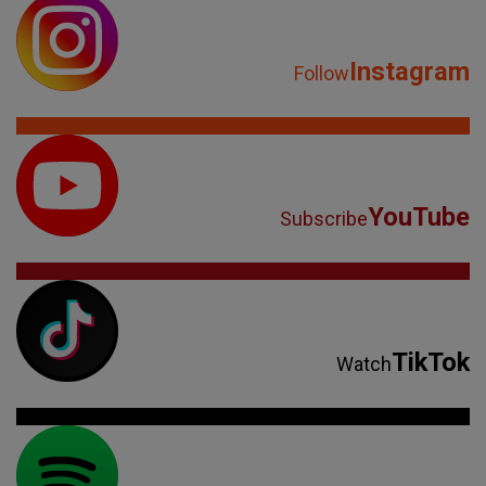
Instagram
Follow
YouTube
Subscribe
TikTok
Watch