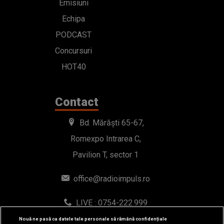
Emisiuni
Echipa
PODCAST
Concursuri
HOT40
Contact
Bd. Mărăști 65-67,
Romexpo Intrarea C,
Pavilion T, sector 1
office@radioimpuls.ro
LIVE : 0754-222.999
WhatsApp: 0754-222.999
Nouă ne pasă ca datele tale personale să rămână confidențiale