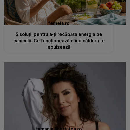
femeia.ro
5 soluții pentru a-ți recăpăta energia pe
caniculă. Ce funcționează când căldura te
epuizează
tvmania.libertatea.ro