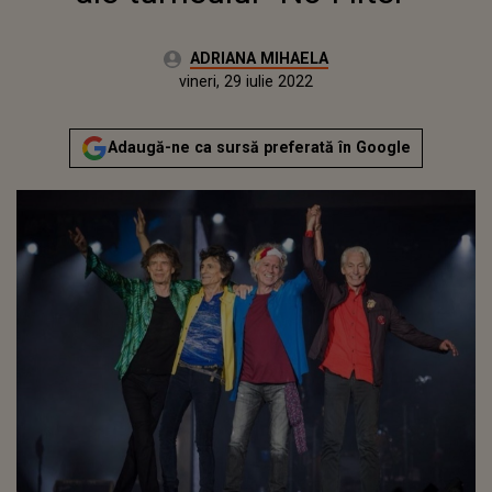
Autor:
ADRIANA MIHAELA
Publicat:
vineri, 23 iulie 2021
Actualizat:
vineri, 29 iulie 2022
Adaugă-ne ca sursă preferată în Google