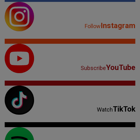
Instagram
Follow
YouTube
Subscribe
TikTok
Watch