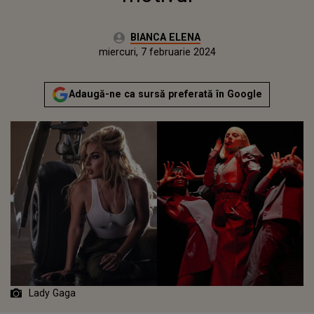
Autor:
BIANCA ELENA
Publicat:
marți, 7 februarie 2023
Actualizat:
miercuri, 7 februarie 2024
Adaugă-ne ca sursă preferată în Google
Lady Gaga