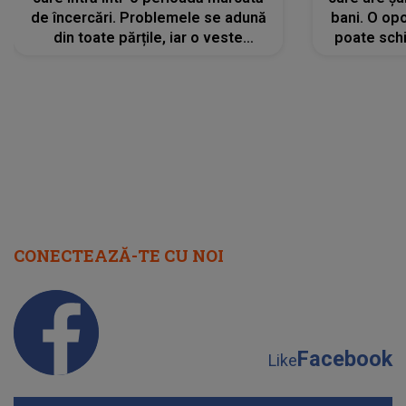
de încercări. Problemele se adună
bani. O opo
din toate părțile, iar o veste
poate schi
neașteptată îi dă planurile peste
la
cap
CONECTEAZĂ-TE CU NOI
Facebook
Like