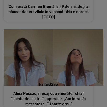
Cum arată Carmen Brumă la 49 de ani, deși a
mâncat desert zilnic în vacanță: «Nu e noroc!»
[FOTO]
kanald2.ro
Alina Pușcău, mesaj cutremurător chiar
înainte de a intra în operație: „Am intrat în
metastază. E foarte greu”