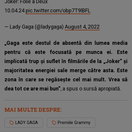
Joker: Folie à Deux
10.04.24
pic.twitter.com/obp7T9lBFL
— Lady Gaga (@ladygaga)
August 4, 2022
„Gaga este destul de absentă din lumea media
pentru că este focusată pe munca ei. Este
implicată trup și suflet în filmările de la „Joker” și
majoritatea energiei sale merge către asta. Este
zona în care se regăsește cel mai mult. Vrea să
dea tot ce are mai bun”
, a spus o sursă apropiată.
MAI MULTE DESPRE:
LADY GAGA
Premiile Grammy