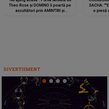
Theo Rose și DOMINO îi poartă pe
SACHA: ""E
ascultători prin AMINTIRI și
o piesă 
REGĂSIRI, iar drumul emoțiilor
imediat pre
trece prin sufletul publicului:
cu mine șt
"Pentru toți cei care au plecat
păstrăm do
departe ca să le fie mai bine"
DIVERTISMENT