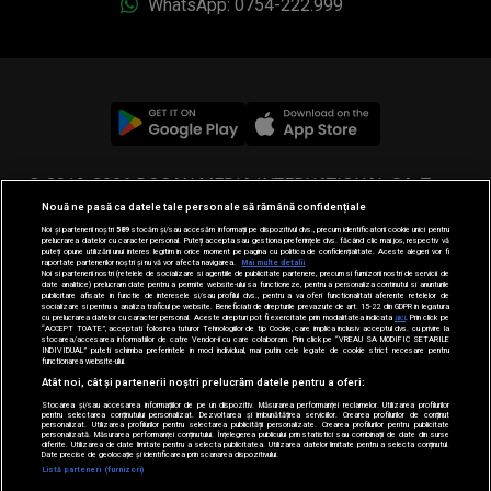
WhatsApp: 0754-222.999
© 2019-2026 DOGAN MEDIA INTERNATIONAL SA, Toate
Nouă ne pasă ca datele tale personale să rămână confidențiale
drepturile rezervate.
Noi și partenerii noștri
589
stocăm și/sau accesăm informații pe dispozitivul dvs., precum identificatorii cookie unici pentru
prelucrarea datelor cu caracter personal. Puteți accepta sau gestiona preferințele dvs. făcând clic mai jos, respectiv vă
puteți opune utilizării unui interes legitim în orice moment pe pagina cu politica de confidențialitate. Aceste alegeri vor fi
raportate partenerilor noștri și nu vă vor afecta navigarea.
Mai multe detalii
Noi si partenerii nostri (retelele de socializare si agentiile de publicitate partenere, precum si furnizorii nostri de servicii de
date analitice) prelucram date pentru a permite website-ului sa functioneze, pentru a personaliza continutul si anunturile
publicitare afisate in functie de interesele si/sau profilul dvs., pentru a va oferi functionalitati aferente retelelor de
socializare si pentru a analiza traficul pe website. Beneficiati de drepturile prevazute de art. 15-22 din GDPR in legatura
cu prelucrarea datelor cu caracter personal. Aceste drepturi pot fi exercitate prin modalitatea indicata
aici
. Prin click pe
“ACCEPT TOATE”, acceptati folosirea tuturor Tehnologiilor de tip Cookie, care implica inclusiv acceptul dvs. cu privire la
stocarea/accesarea informatiilor de catre Vendor-ii cu care colaboram. Prin click pe “VREAU SA MODIFIC SETARILE
INDIVIDUAL” puteti schimba preferintele in mod individual, mai putin cele legate de cookie strict necesare pentru
functionarea website-ului.
Atât noi, cât și partenerii noștri prelucrăm datele pentru a oferi:
Stocarea și/sau accesarea informațiilor de pe un dispozitiv. Măsurarea performanței reclamelor. Utilizarea profilurilor
pentru selectarea conținutului personalizat. Dezvoltarea și îmbunătățirea serviciilor. Crearea profilurilor de conținut
personalizat. Utilizarea profilurilor pentru selectarea publicității personalizate. Crearea profilurilor pentru publicitate
personalizată. Măsurarea performanței conținutului. Înțelegerea publicului prin statistici sau combinații de date din surse
diferite. Utilizarea de date limitate pentru a selecta publicitatea. Utilizarea datelor limitate pentru a selecta conținutul.
Date precise de geolocație și identificarea prin scanarea dispozitivului.
Listă parteneri (furnizori)