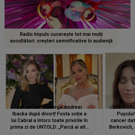
Radio Impuls cucerește tot mai mulți
ascultători: creșteri semnificative în audiență
Cât de bine îi merge Andreei
MĂRTURIA
Ibacka după divorț! Fosta soție a
Pușcău!
lui Cabral a întors toate privirile în
cancer dato
prima zi de UNTOLD: „Parcă ai altă
Berkovich, 
strălucire, emani putere,
accident ru