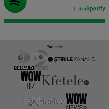
Spotify
Listen
Parteneri: