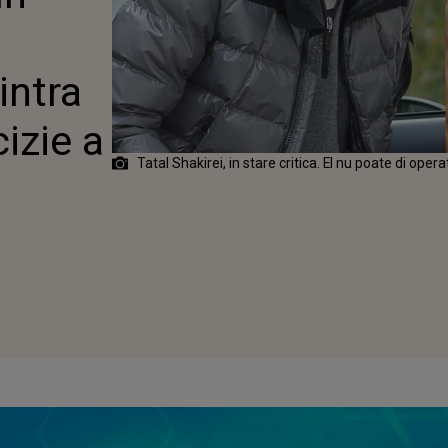
N OPERAȚIE. CE
l
 A LUAT
EAȚA
intra
izie a
Tatal Shakirei, in stare critica. El nu poate di opera