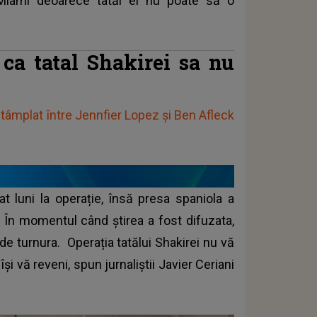
 Miami deoarece tatăl ei nu poate să o
 ca tatal Shakirei sa nu
întâmplat între Jennfier Lopez și Ben Afleck
at luni la operație, însă presa spaniola a
 În momentul când știrea a fost difuzata,
de turnura. Operația tatălui Shakirei nu vă
și vă reveni, spun jurnaliștii Javier Ceriani