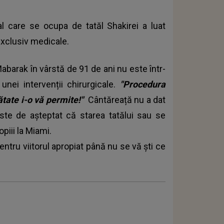
al care se ocupa de tatăl Shakirei a luat
exclusiv medicale.
Mabarak în vârstă de 91 de ani nu este într-
unei intervenții chirurgicale.
"Procedura
ătate i-o vă permite!"
Cântăreață nu a dat
ste de așteptat că starea tatălui sau se
piii la Miami.
ntru viitorul apropiat până nu se vă ști ce