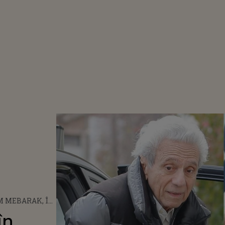
 MEBARAK, ÎN
RITICĂ! TATĂL
în
I NU POATE