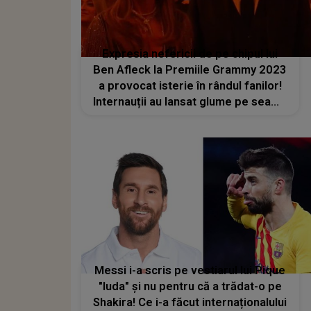
Expresia nefericii de pe chipul lui
Ben Afleck la Premiile Grammy 2023
a provocat isterie în rândul fanilor!
Internauții au lansat glume pe seama
apariției actorului
Messi i-a scris pe vestiarul lui Pique
"Iuda" și nu pentru că a trădat-o pe
Shakira! Ce i-a făcut internaționalului