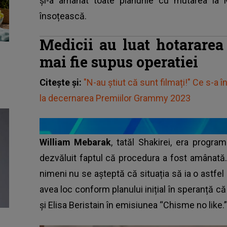
și-a amânat toate planurile cu mutarea la
însoțească.
Medicii au luat hotararea
mai fie supus operatiei
Citește și:
"N-au știut că sunt filmați!" Ce s-a 
la decernarea Premiilor Grammy 2023
William Mebarak
, tatăl Shakirei, era program
dezvăluit faptul că procedura a fost amânată.
nimeni nu se așteptă că situația să ia o astfel 
avea loc conform planului inițial în speranță că î
și Elisa Beristain în emisiunea “Chisme no like.”