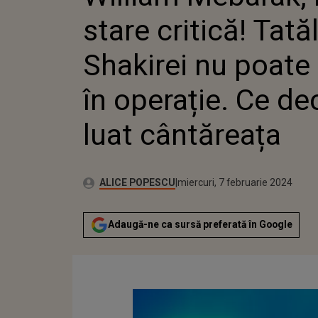
INTRA Î
stare critică! Tată
DECIZIE
CÂNTĂR
Shakirei nu poate 
în operație. Ce dec
luat cântăreața
Publicat:
Autor:
marți, 7 februarie 2023
Actualizat:
ALICE POPESCU
miercuri, 7 februarie 2024
Adaugă-ne ca sursă preferată în Google