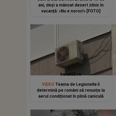
ani, deși a mâncat desert zilnic în
vacanță: «Nu e noroc!» [FOTO]
kanald2.ro
VIDEO
Teama de Legionella îi
determină pe români să renunțe la
aerul condiționat în plină caniculă