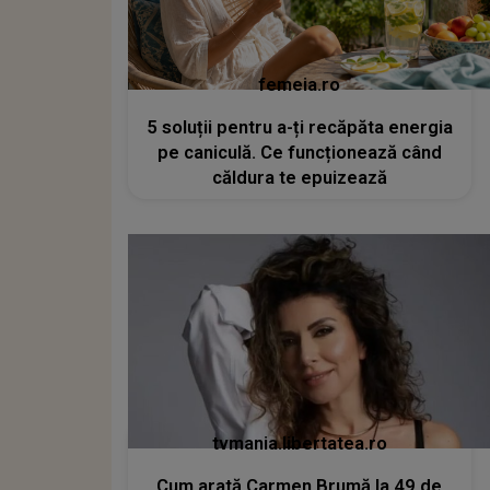
femeia.ro
5 soluții pentru a-ți recăpăta energia
pe caniculă. Ce funcționează când
căldura te epuizează
tvmania.libertatea.ro
Cum arată Carmen Brumă la 49 de