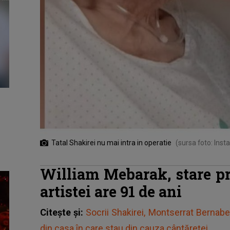
Tatal Shakirei nu mai intra in operatie
(sursa foto: Ins
William Mebarak, stare pr
artistei are 91 de ani
Citește și:
Socrii Shakirei, Montserrat Bernabe
din casa în care stau din cauza cântăreței