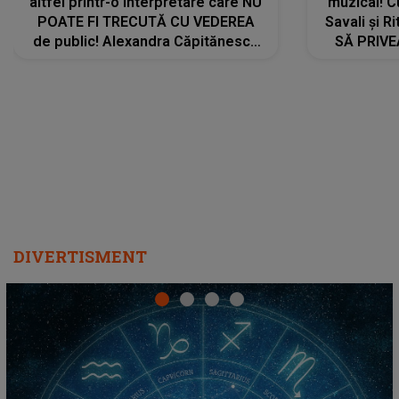
altfel printr-o interpretare care NU
muzical! C
POATE FI TRECUTĂ CU VEDEREA
Savali și Ri
de public! Alexandra Căpitănescu
SĂ PRIV
a lansat VERSIUNEA LIVE a piesei
DIVERTISMENT