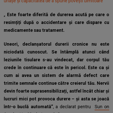
uriașe și capacitatea de a spune povești uimitoare”
„
Este foarte diferită de durerea acută pe care o
resimțiți după o accidentare și care dispare cu
medicamente sau tratament.
Uneori, declanșatorul durerii cronice nu este
niciodată cunoscut. Se întâmplă atunci când
leziunile tisulare s-au vindecat, dar corpul tău
crede în continuare că este în pericol. Este ca și
cum ai avea un sistem de alarmă defect care
trimite semnale continue către creierul tău. Nervii
devin foarte suprasensibilizați, astfel încât chiar și
lucruri mici pot provoca durere – și asta se joacă
într-o buclă automată”
, a declarat pentru
Sun on