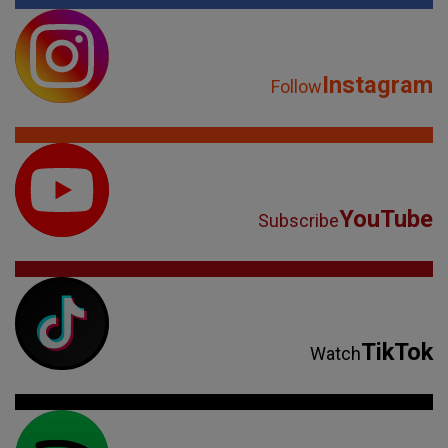
Instagram
Follow
YouTube
Subscribe
TikTok
Watch