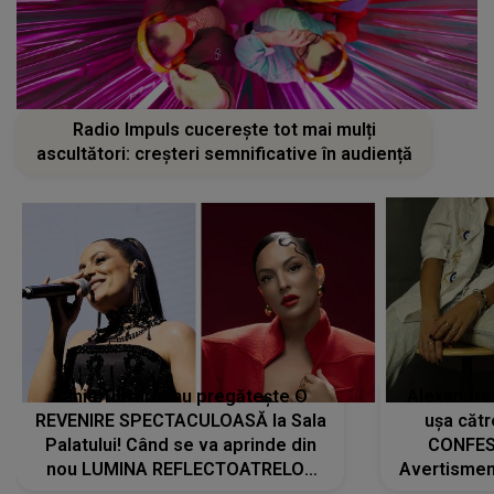
Radio Impuls cucerește tot mai mulți
ascultători: creșteri semnificative în audiență
Tania Turtureanu pregătește O
Alexandra
REVENIRE SPECTACULOASĂ la Sala
ușa cătr
Palatului! Când se va aprinde din
CONFES
nou LUMINA REFLECTOATRELOR
Avertismentu
pentru artistă: " Vor fi multe
rămas ÎNT