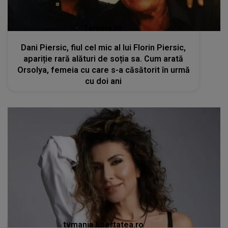
femeia.ro
Dani Piersic, fiul cel mic al lui Florin Piersic,
apariție rară alături de soția sa. Cum arată
Orsolya, femeia cu care s-a căsătorit în urmă
cu doi ani
tvmania.libertatea.ro