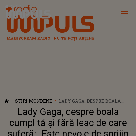
Radio Impuls
STIRI MONDENE
LADY GAGA, DESPRE BOALA
CUMPLITĂ ȘI FĂRĂ LEAC DE
Lady Gaga, despre boala
CARE SUFERĂ: „ESTE NEVOIE DE
SPRIJIN PSIHOLOGIC PENTRU A
cumplită și fără leac de care
TRĂI CU EA”
suferă: „Este nevoie de sprijin