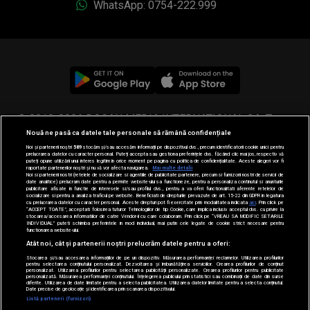
WhatsApp: 0754-222.999
© 2019-2026 DOGAN MEDIA INTERNATIONAL SA, Toate
Nouă ne pasă ca datele tale personale să rămână confidențiale
drepturile rezervate.
Noi și partenerii noștri
589
stocăm și/sau accesăm informații pe dispozitivul dvs., precum identificatorii cookie unici pentru
prelucrarea datelor cu caracter personal. Puteți accepta sau gestiona preferințele dvs. făcând clic mai jos, respectiv vă
puteți opune utilizării unui interes legitim în orice moment pe pagina cu politica de confidențialitate. Aceste alegeri vor fi
raportate partenerilor noștri și nu vă vor afecta navigarea.
Mai multe detalii
Noi si partenerii nostri (retelele de socializare si agentiile de publicitate partenere, precum si furnizorii nostri de servicii de
date analitice) prelucram date pentru a permite website-ului sa functioneze, pentru a personaliza continutul si anunturile
publicitare afisate in functie de interesele si/sau profilul dvs., pentru a va oferi functionalitati aferente retelelor de
socializare si pentru a analiza traficul pe website. Beneficiati de drepturile prevazute de art. 15-22 din GDPR in legatura
cu prelucrarea datelor cu caracter personal. Aceste drepturi pot fi exercitate prin modalitatea indicata
aici
. Prin click pe
“ACCEPT TOATE”, acceptati folosirea tuturor Tehnologiilor de tip Cookie, care implica inclusiv acceptul dvs. cu privire la
stocarea/accesarea informatiilor de catre Vendor-ii cu care colaboram. Prin click pe “VREAU SA MODIFIC SETARILE
INDIVIDUAL” puteti schimba preferintele in mod individual, mai putin cele legate de cookie strict necesare pentru
functionarea website-ului.
Atât noi, cât și partenerii noștri prelucrăm datele pentru a oferi:
Stocarea și/sau accesarea informațiilor de pe un dispozitiv. Măsurarea performanței reclamelor. Utilizarea profilurilor
pentru selectarea conținutului personalizat. Dezvoltarea și îmbunătățirea serviciilor. Crearea profilurilor de conținut
personalizat. Utilizarea profilurilor pentru selectarea publicității personalizate. Crearea profilurilor pentru publicitate
personalizată. Măsurarea performanței conținutului. Înțelegerea publicului prin statistici sau combinații de date din surse
diferite. Utilizarea de date limitate pentru a selecta publicitatea. Utilizarea datelor limitate pentru a selecta conținutul.
Date precise de geolocație și identificarea prin scanarea dispozitivului.
Listă parteneri (furnizori)