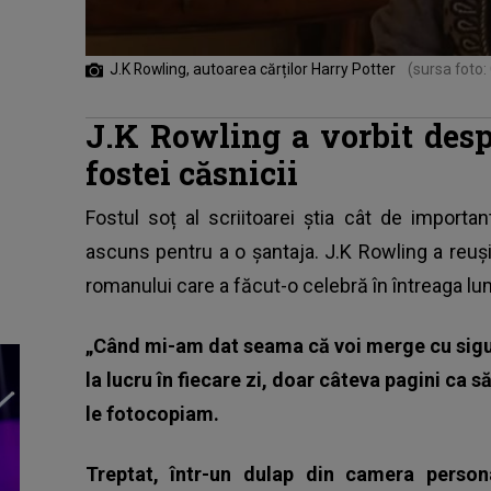
J.K Rowling, autoarea cărților Harry Potter
(sursa foto:
J.K Rowling a vorbit desp
fostei căsnicii
Fostul soț al scriitoarei știa cât de importa
ascuns pentru a o șantaja. J.K Rowling a reușit
romanului care a făcut-o celebră în întreaga lu
„Când mi-am dat seama că voi merge cu sigu
la lucru în fiecare zi, doar câteva pagini ca 
le fotocopiam.
Treptat, într-un dulap din camera persona