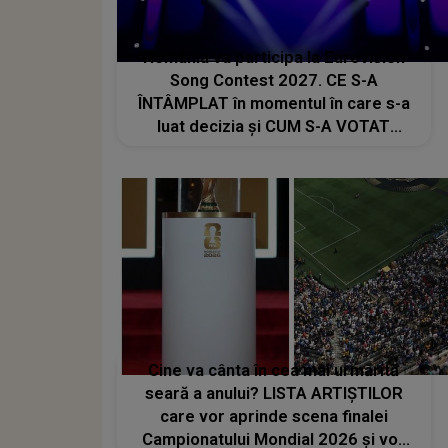
România va participa la Eurovision
Song Contest 2027. CE S-A
ÎNTÂMPLAT în momentul în care s-a
luat decizia și CUM S-A VOTAT
revenirea în concurs: "Reprezintă un
proiect strategic de..."
Cine va cânta în cea mai urmărită
seară a anului? LISTA ARTIȘTILOR
care vor aprinde scena finalei
Campionatului Mondial 2026 și vor