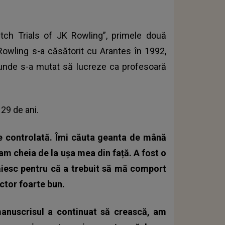
itch Trials of JK Rowling”, primele două
Rowling s-a căsătorit cu Arantes în 1992,
a, unde s-a mutat să lucreze ca profesoară
 29 de ani.
te controlată. Îmi căuta geanta de mână
m cheia de la ușa mea din față. A fost o
răiesc pentru că a trebuit să mă comport
ctor foarte bun.
manuscrisul a continuat să crească, am