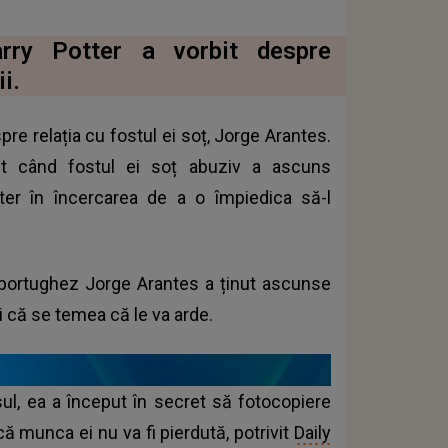
arry Potter a vorbit despre
i.
re relația cu fostul ei soț, Jorge Arantes.
st când fostul ei soț abuziv a ascuns
er în încercarea de a o împiedica să-l
 portughez Jorge Arantes a ținut ascunse
și că se temea că le va arde.
l, ea a început în secret să fotocopiere
că munca ei nu va fi pierdută, potrivit
Daily