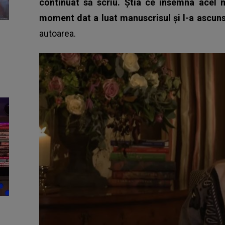
continuat să scriu. Știa ce însemna acel 
moment dat a luat manuscrisul și l-a ascuns. 
autoarea.