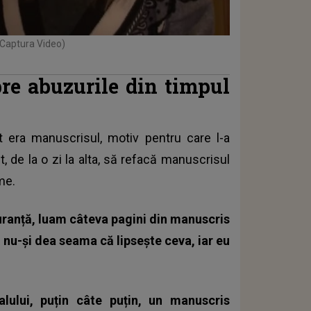
 Captura Video)
re abuzurile din timpul
nt era manuscrisul, motiv pentru care l-a
, de la o zi la alta, să refacă manuscrisul
me.
ranță, luam câteva pagini din manuscris
să nu-și dea seama că lipsește ceva, iar eu
lului, puțin câte puțin, un manuscris