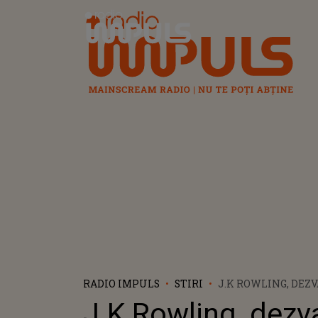
Radio Impuls
RADIO IMPULS
STIRI
J.K ROWLING, DEZ
CUTREMURATOARE
J.K Rowling, dezva
ABUZURILE INDUR