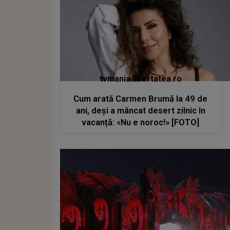
tvmania.libertatea.ro
Cum arată Carmen Brumă la 49 de
ani, deși a mâncat desert zilnic în
vacanță: «Nu e noroc!» [FOTO]