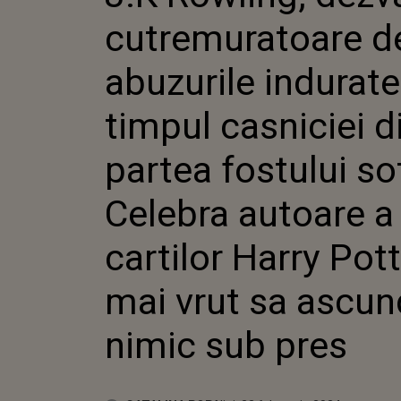
CASNICIEI DIN PA
cutremuratoare d
SOT. CELEBRA AUT
HARRY POTTER NU 
ASCUNDA NIMIC S
abuzurile indurate
timpul casniciei d
partea fostului so
Celebra autoare a
cartilor Harry Pot
mai vrut sa ascu
nimic sub pres