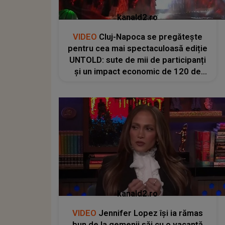
kanald2.ro
VIDEO
Cluj-Napoca se pregătește
pentru cea mai spectaculoasă ediție
UNTOLD: sute de mii de participanți
și un impact economic de 120 de
milioane de euro
kanald2.ro
VIDEO
Jennifer Lopez își ia rămas
bun de la gemenii săi cu o vacanță