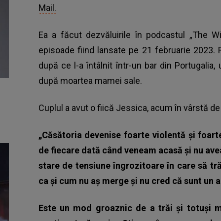
Mail.
Ea a făcut dezvăluirile în podcastul „The W
episoade fiind lansate pe 21 februarie 2023. 
după ce l-a întâlnit într-un bar din Portugali
după moartea mamei sale.
Cuplul a avut o fiică Jessica, acum în vârstă de
„Căsătoria devenise foarte violentă și foar
de fiecare dată când veneam acasă și nu avea
stare de tensiune îngrozitoare în care să t
ca și cum nu aș merge și nu cred că sunt un a
Este un mod groaznic de a trăi și totuși 