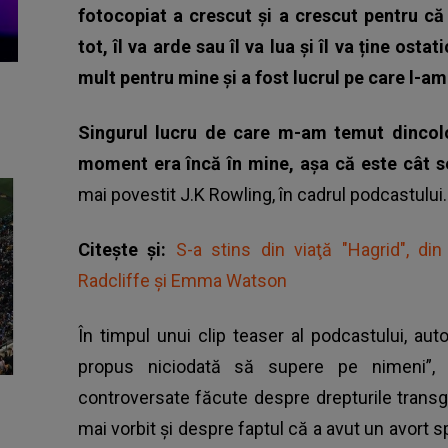
fotocopiat a crescut și a crescut pentru c
tot, îl va arde sau îl va lua și îl va ține os
mult pentru mine și a fost lucrul pe care l-am
Singurul lucru de care m-am temut dincolo
moment era încă în mine, așa că este cât se
mai povestit J.K Rowling, în cadrul podcastului.
Citește și:
S-a stins din viaţă "Hagrid", di
Radcliffe şi Emma Watson
În timpul unui clip teaser al podcastului, au
propus niciodată să supere pe nimeni”, 
controversate făcute despre drepturile trans
mai vorbit și despre faptul că a avut un avort