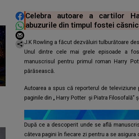
DISTRIBUIE ARTICOLUL
Celebra autoare a cartilor H
abuzurile din timpul fostei căsnici
J.K Rowling a făcut dezvăluiri tulburătoare desp
Unul dintre cele mai grele episoade a fo
manuscrisul pentru primul roman Harry Pott
părăsească.
Autoarea a spus că reporterul de televiziune
paginile din „
Harry Potter
și Piatra Filosofală” 
După ce a descoperit unde se află manuscrisu
câteva pagini în fiecare zi pentru a se asigura 