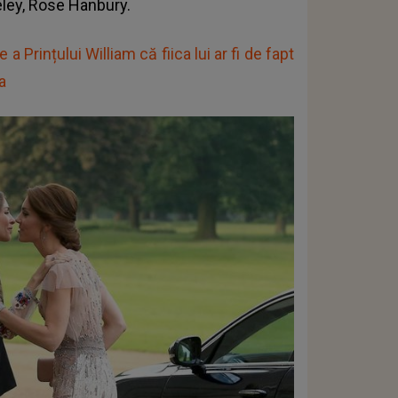
ley, Rose Hanbury.
 Prințului William că fiica lui ar fi de fapt
a