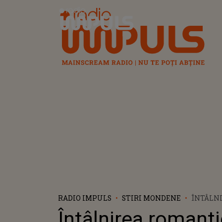
Radio Impuls
RADIO IMPULS
STIRI MONDENE
ÎNTÂLN
ROMANT
Întâlnirea romant
RECENT