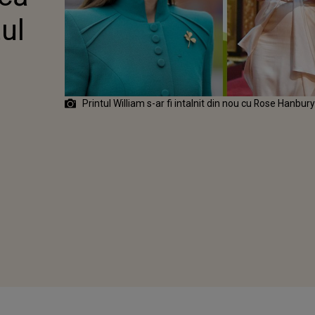
L WILLIAM
tul
 HANBURY
 FI
T-O PE KATE
TON
Printul William s-ar fi intalnit din nou cu Rose Hanbur