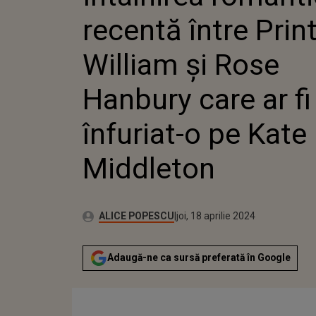
PRINTU
recentă între Prin
ȘI ROSE
CARE AR
ÎNFURIA
William și Rose
MIDDLE
Hanbury care ar fi
înfuriat-o pe Kate
Middleton
Publicat:
Autor:
marți, 18 aprilie 2023
Actualizat:
ALICE POPESCU
joi, 18 aprilie 2024
Adaugă-ne ca sursă preferată în Google