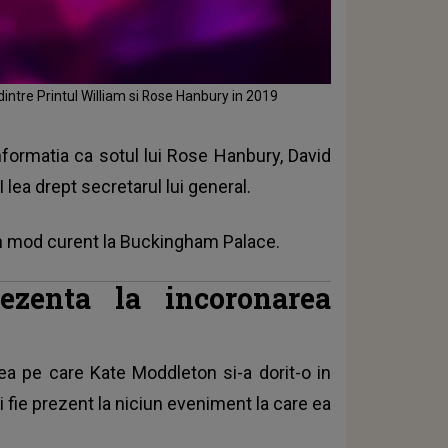
dintre Printul William si Rose Hanbury in 2019
nformatia ca sotul lui Rose Hanbury, David
 lea drept secretarul lui general.
i in mod curent la Buckingham Palace.
zenta la incoronarea
ea pe care Kate Moddleton si-a dorit-o in
 fie prezent la niciun eveniment la care ea