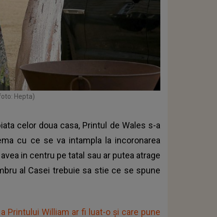
foto: Hepta)
piata celor doua casa, Printul de Wales s-a
 tema cu ce se va intampla la incoronarea
a avea in centru pe tatal sau ar putea atrage
mbru al Casei trebuie sa stie ce se spune
Printului William ar fi luat-o și care pune