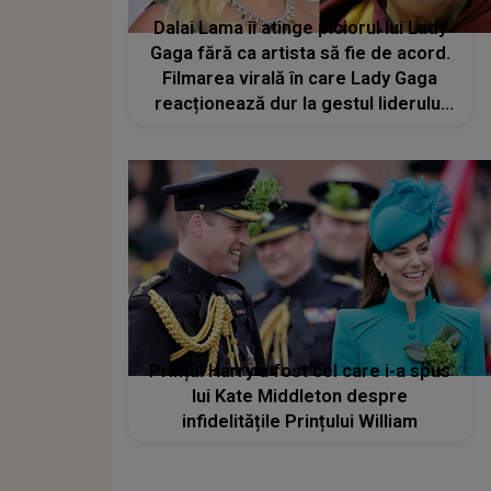
Dalai Lama îi atinge piciorul lui Lady
Gaga fără ca artista să fie de acord.
Filmarea virală în care Lady Gaga
reacționează dur la gestul liderului
spiritual
Prințul Harry a fost cel care i-a spus
lui Kate Middleton despre
infidelitățile Prințului William