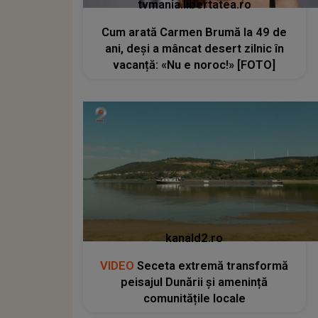
tvmania.libertatea.ro
Cum arată Carmen Brumă la 49 de
ani, deși a mâncat desert zilnic în
vacanță: «Nu e noroc!» [FOTO]
kanald2.ro
VIDEO
Seceta extremă transformă
peisajul Dunării și amenință
comunitățile locale