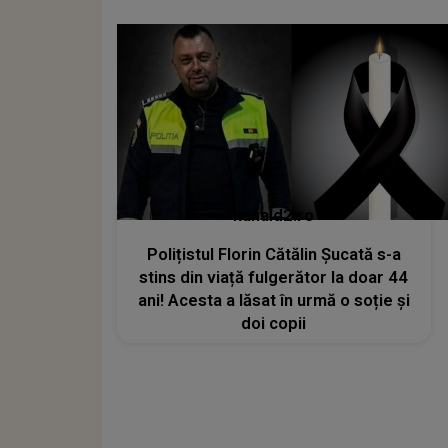
kanald2.ro
Polițistul Florin Cătălin Șucată s-a
stins din viață fulgerător la doar 44
ani! Acesta a lăsat în urmă o soție și
doi copii