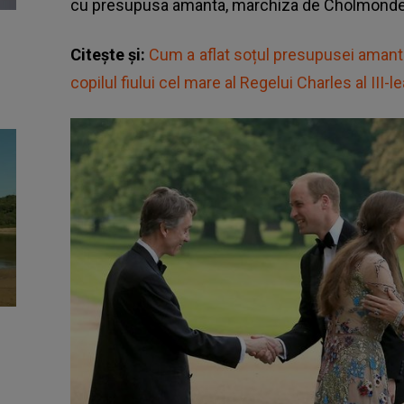
cu presupusa amanta, marchiza de Cholmonde
Citește și:
Cum a aflat soțul presupusei amante a
copilul fiului cel mare al Regelui Charles al III-le