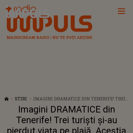
Radio Impuls
STIRI
IMAGINI DRAMATICE DIN TENERIFE! TREI
TURIȘTI ȘI-AU PIERDUT VIAȚA PE PLAJĂ.
Imagini DRAMATICE din
ACEȘTIA AU IGNORAT AVERTISMENTELE
AUTORITĂȚILOR ȘI NU AU MAI PUTUT FI
Tenerife! Trei turiști și-au
SALVAȚI DIN CALEA VALURILOR URIAȘE.
pierdut viața pe plajă. Aceștia
ALTE TREI PERSOANE AU FOST GRAV