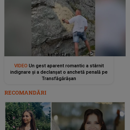
kanald2.ro
VIDEO
Un gest aparent romantic a stârnit
indignare și a declanșat o anchetă penală pe
Transfăgărășan
RECOMANDĂRI