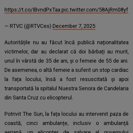
https://t.co/IBvndPxTaa
pic.twitter.com/58AjRm08yf
— RTVC (@RTVCes)
December 7, 2025
Autoritățile nu au făcut încă publică naționalitatea
victimelor, dar au declarat că doi bărbați au murit,
unul în vârstă de 35 de ani, și o femeie de 55 de ani.
De asemenea, o altă femeie a suferit un stop cardiac
la fața locului, însă a fost resuscitată și apoi
transportată la spitalul Nuestra Senora de Candelaria
din Santa Cruz cu elicopterul.
Potrivit The Sun, la fața locului au intervenit paza de
coastă, cinci ambulanțe, inclusiv o ambulanță
aeriană, un elicopter de salvare al guvernului