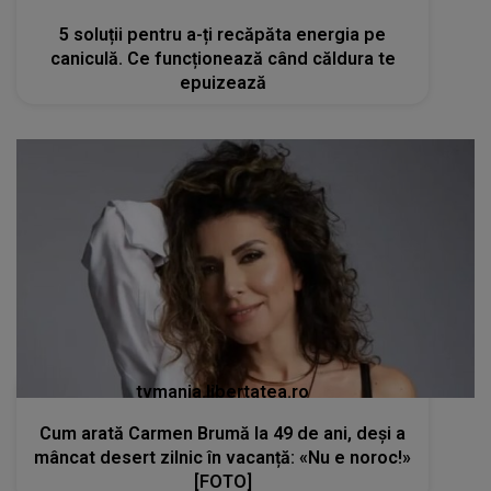
5 soluții pentru a-ți recăpăta energia pe
caniculă. Ce funcționează când căldura te
epuizează
tvmania.libertatea.ro
Cum arată Carmen Brumă la 49 de ani, deși a
mâncat desert zilnic în vacanță: «Nu e noroc!»
[FOTO]