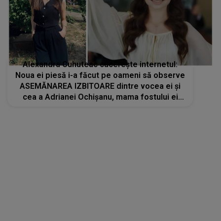
Alexandra Cuhuteac cucerește internetul:
Noua ei piesă i-a făcut pe oameni să observe
ASEMĂNAREA IZBITOARE dintre vocea ei și
cea a Adrianei Ochișanu, mama fostului ei
iubit, Cristi Botgros: "Doamne! Tare te
asemeni cu ea la talent, simplitate și
carismă"