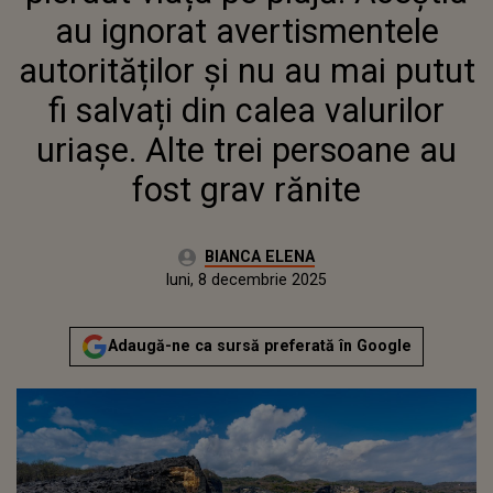
RĂNITE
au ignorat avertismentele
autorităților și nu au mai putut
fi salvați din calea valurilor
uriașe. Alte trei persoane au
fost grav rănite
Autor:
BIANCA ELENA
Publicat:
luni, 8 decembrie 2025
Actualizat:
luni, 8 decembrie 2025
Adaugă-ne ca sursă preferată în Google