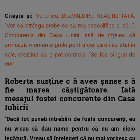
Citește și:
Veronica, DEZVĂLUIRE NEAȘTEPTATĂ:
"Vor să strângă probe ca să mă descalifice și să...".
Concurenta din Casa Iubirii lasă de înțeles că
urmează momente grele pentru cei care i-au stat în
cale, crezând că o pot controla: "Se fac singuri de
râs"
Roberta susține c
ă
avea șanse s
ă
fie marea câștigătoare. Iată
mesajul fostei concurente din Casa
Iubirii
"Dacă tot puneți întrebări de foștii concurenți, eu
nu vreau să dau nume pentru că nu am nicio
legătură. Vreau să înțelegeți că nu mai vorbesc cu