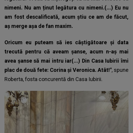
nimeni. Nu am ținut legătura cu nimeni.(...) Eu nu
am fost descalificată, acum știu ce am de făcut,
aș merge așa de fan maxim.
Oricum eu puteam să ies câștigătoare și data
trecută pentru că aveam șanse, acum n-aș mai
avea șanse să mai intru iar(...) Din Casa Iubirii îmi
plac de două fete: Corina și Veronica. Atât!"
, spune
Roberta,
fosta concurentă din Casa Iubirii
.