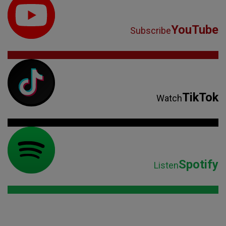
YouTube
Subscribe
TikTok
Watch
Spotify
Listen