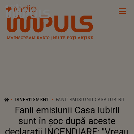
Radio Impuls
DIVERTISMENT
FANII EMISIUNII CASA IUBIRII
SUNT ÎN ȘOC DUPĂ ACESTE
Fanii emisiunii Casa Iubirii
DECLARAȚII INCENDIARE:
"VREAU SĂ ÎNȚELEGEȚI CĂ...". CE
sunt în șoc după aceste
A PUTUT SĂ SPUNĂ ROBERTA
declarații INCENDIARE: "Vreau
DESPRE PARTICIPAREA EI, DAR ȘI