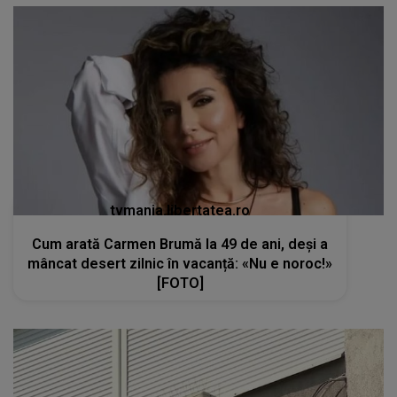
tvmania.libertatea.ro
Cum arată Carmen Brumă la 49 de ani, deși a
mâncat desert zilnic în vacanță: «Nu e noroc!»
[FOTO]