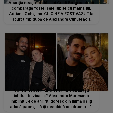
Apariția neașteptată a lui Cristi Botgros după
comparația fostei sale iubite cu mama lui,
Adriana Ochișanu. CU CINE A FOST VĂZUT la
scurt timp după ce Alexandra Cuhuteac a
lansat piesa care face ravagii pe internet
CUM ȘI-A SURPRINS Cristina Ciobănașu
iubitul de ziua lui? Alexandru Mureșan a
împlinit 34 de ani: "Îți doresc din inimă să îți
aducă pace și să îți deschidă noi drumuri...".
Chiar dacă nu apare des în public, actrița îl