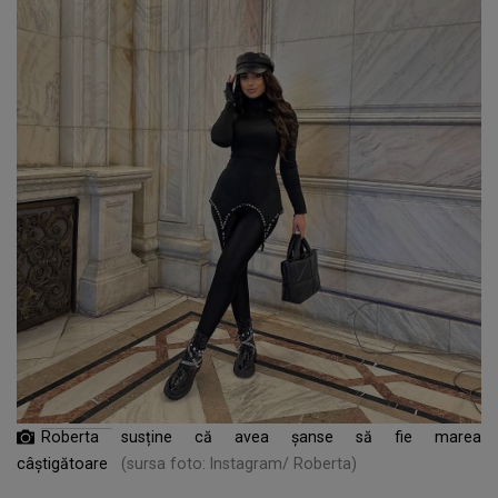
Roberta susține c
ă
avea șanse s
ă
fie marea
câștigătoare
(sursa foto: Instagram/ Roberta)