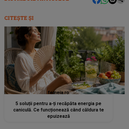
CITEȘTE ȘI
femeia.ro
5 soluții pentru a-ți recăpăta energia pe
caniculă. Ce funcționează când căldura te
epuizează