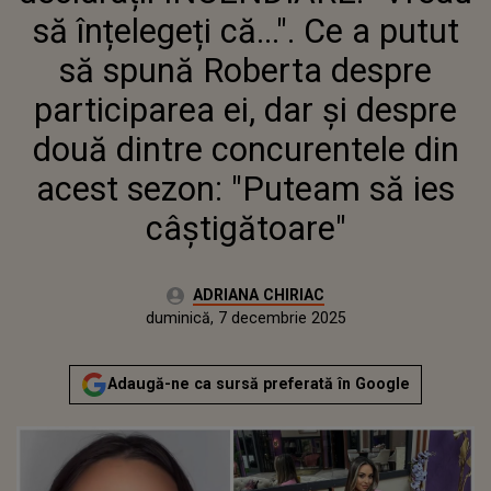
DESPRE DOUĂ DINTRE
să înțelegeți că...". Ce a putut
CONCURENTELE DIN ACEST
SEZON: "PUTEAM SĂ IES
să spună Roberta despre
CÂȘTIGĂTOARE"
participarea ei, dar și despre
două dintre concurentele din
acest sezon: "Puteam să ies
câștigătoare"
Autor:
ADRIANA CHIRIAC
Publicat:
duminică, 7 decembrie 2025
Actualizat:
duminică, 7 decembrie 2025
Adaugă-ne ca sursă preferată în Google