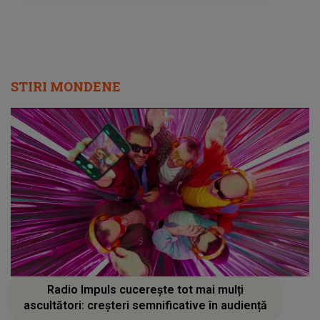
sărbătorește cu toată inima
STIRI MONDENE
Radio Impuls cucerește tot mai mulți
ascultători: creșteri semnificative în audiență