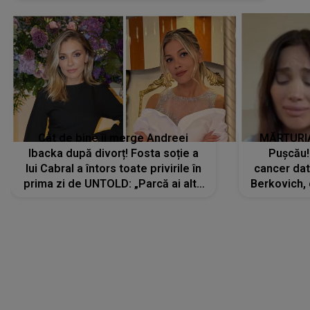
Cât de bine îi merge Andreei
MĂRTURIA
Ibacka după divorț! Fosta soție a
Pușcău!
lui Cabral a întors toate privirile în
cancer dato
prima zi de UNTOLD: „Parcă ai altă
Berkovich, 
strălucire, emani putere,
accident ru
încredere, siguranță...”
Dacă nu 