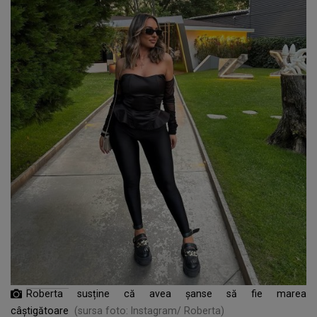
Roberta susține c
ă
avea șanse s
ă
fie marea
câștigătoare
(sursa foto: Instagram/ Roberta)