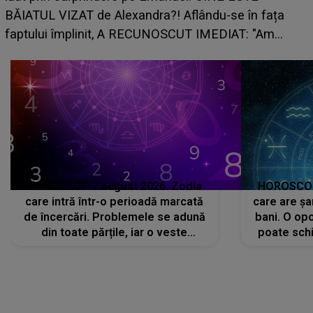
BĂIATUL VIZAT de Alexandra?! Aflându-se în fața
faptului împlinit, A RECUNOSCUT IMEDIAT: "Am
avut..."
HOROSCOP 7 august 2026. Zodia
HOROSCOP 
care intră într-o perioadă marcată
care are șa
de încercări. Problemele se adună
bani. O opo
din toate părțile, iar o veste
poate schi
neașteptată îi dă planurile peste
la
cap