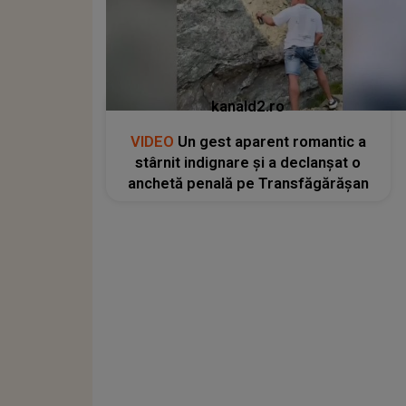
kanald2.ro
VIDEO
Un gest aparent romantic a
stârnit indignare și a declanșat o
anchetă penală pe Transfăgărășan