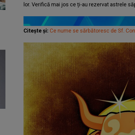
lor. Verifică mai jos ce ți-au rezervat astrele 
Citește și:
Ce nume se sărbătoresc de Sf. Cons