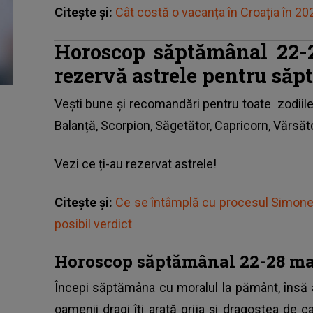
Citește și:
Cât costă o vacanța în Croația în 202
Horoscop săptămânal 22-2
rezervă astrele pentru săp
Vești bune și recomandări pentru toate
zodiil
Balanță, Scorpion, Săgetător, Capricorn, Vărsăto
Vezi ce ți-au rezervat astrele!
Citește și:
Ce se întâmplă cu procesul Simonei 
posibil verdict
Horoscop săptămânal 22-28 ma
Începi săptămâna cu moralul la pământ, însă
oamenii dragi îți arată grija și dragostea de 