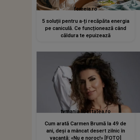
femeia.ro
5 soluții pentru a-ți recăpăta energia
pe caniculă. Ce funcționează când
căldura te epuizează
tvmania.libertatea.ro
Cum arată Carmen Brumă la 49 de
ani, deși a mâncat desert zilnic în
vacanță: «Nu e noroc!» [FOTO]