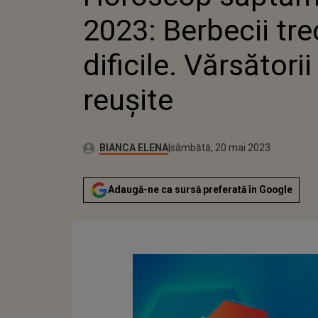
2023: Berbecii tr
dificile. Vărsători
reușite
Publicat:
Autor:
sâmbătă, 20 mai 2023
Actualizat:
BIANCA ELENA
sâmbătă, 20 mai 2023
Adaugă-ne ca sursă preferată în Google