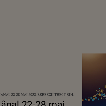
NAL 22-28 MAI 2023: BERBECII TREC PRIN
. VĂRSĂTORII AU PARTE DE MULTE REUȘITE
ânal 22-28 mai