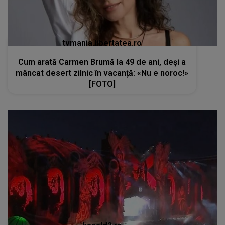
tvmania.libertatea.ro
Cum arată Carmen Brumă la 49 de ani, deși a
mâncat desert zilnic în vacanță: «Nu e noroc!»
[FOTO]