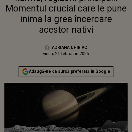
Momentul crucial care le pune
inima la grea încercare
acestor nativi
Autor:
ADRIANA CHIRIAC
Publicat:
vineri, 21 februarie 2025
Actualizat:
vineri, 21 februarie 2025
Adaugă-ne ca sursă preferată în Google