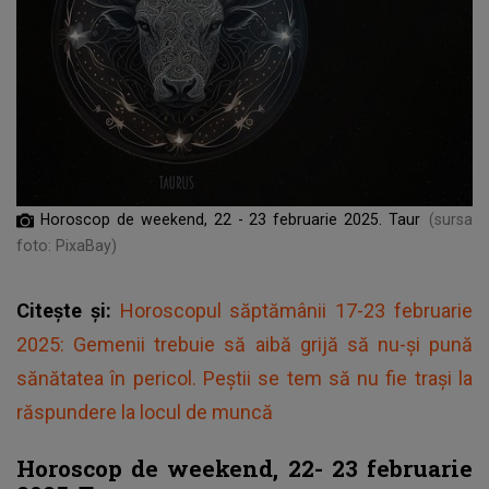
Horoscop de weekend, 22 - 23 februarie 2025. Taur
(sursa
foto: PixaBay)
Citește și:
Horoscopul săptămânii 17-23 februarie
2025: Gemenii trebuie să aibă grijă să nu-și pună
sănătatea în pericol. Peștii se tem să nu fie trași la
răspundere la locul de muncă
Horoscop de weekend, 22- 23 februarie