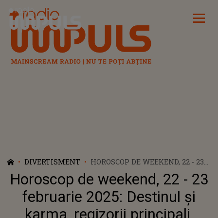
Radio Impuls
DIVERTISMENT
HOROSCOP DE WEEKEND, 22 - 23
FEBRUARIE 2025: DESTINUL ȘI
Horoscop de weekend, 22 - 23
KARMA, REGIZORII PRINCIPALI.
MOMENTUL CRUCIAL CARE LE
februarie 2025: Destinul și
PUNE INIMA LA GREA
karma, regizorii principali.
ÎNCERCARE ACESTOR NATIVI