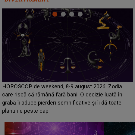
Emanuel a ținut ACEST DETALIU ASCUNS până
acum! În fața Alexandrei, concurentul din Casa Iubirii
face o MĂRTURISIRE NEAȘTEPTATĂ despre mama
sa: "I-am spus și ei în față, eu nu te iubesc pentru
că..."