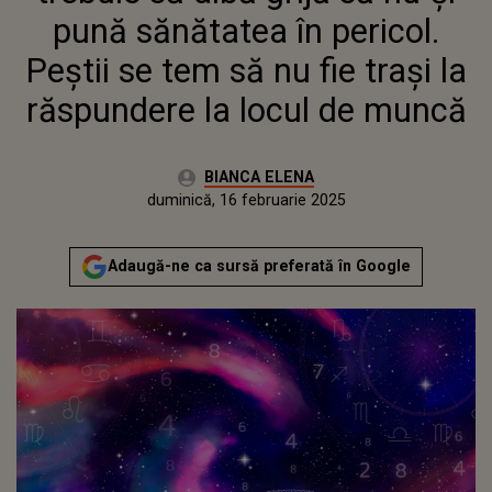
LOCUL DE MUNCĂ
pună sănătatea în pericol.
Peștii se tem să nu fie trași la
răspundere la locul de muncă
Autor:
BIANCA ELENA
Publicat:
duminică, 16 februarie 2025
Adaugă-ne ca sursă preferată în Google