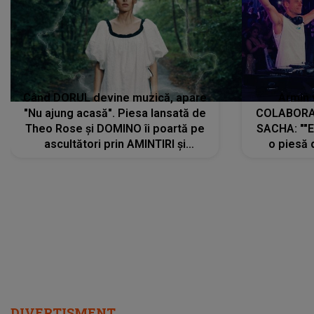
Când DORUL devine muzică, apare
Armin 
"Nu ajung acasă". Piesa lansată de
COLABORAR
Theo Rose și DOMINO îi poartă pe
SACHA: ""E
ascultători prin AMINTIRI și
o piesă 
REGĂSIRI, iar drumul emoțiilor
imediat pre
trece prin sufletul publicului:
cu mine șt
"Pentru toți cei care au plecat
păstrăm do
departe ca să le fie mai bine"
DIVERTISMENT