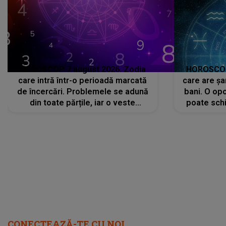
HOROSCOP 7 august 2026. Zodia
HOROSCOP 
care intră într-o perioadă marcată
care are șa
de încercări. Problemele se adună
bani. O opo
din toate părțile, iar o veste
poate schi
neașteptată îi dă planurile peste
la
cap
CONECTEAZĂ-TE CU NOI