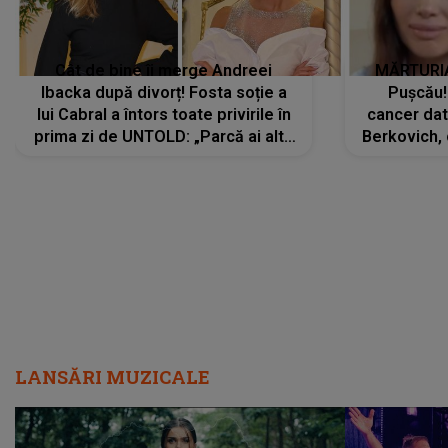
Cât de bine îi merge Andreei
MĂRTURIA
Ibacka după divorț! Fosta soție a
Pușcău!
lui Cabral a întors toate privirile în
cancer dato
prima zi de UNTOLD: „Parcă ai altă
Berkovich, 
strălucire, emani putere,
accident ru
încredere, siguranță...”
Dacă nu 
LANSĂRI MUZICALE