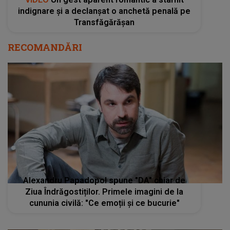
indignare și a declanșat o anchetă penală pe
Transfăgărășan
RECOMANDĂRI
Alexandru Papadopol spune "DA" chiar de
Ziua Îndrăgostiților. Primele imagini de la
cununia civilă: "Ce emoții și ce bucurie"