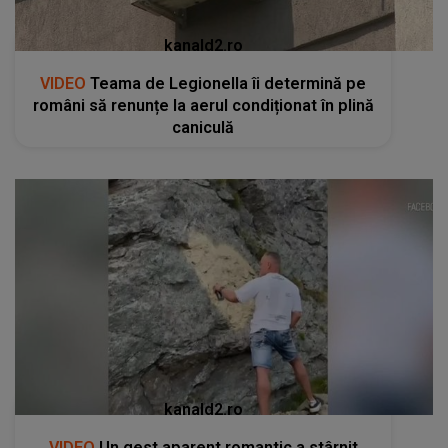
kanald2.ro
VIDEO
Teama de Legionella îi determină pe
români să renunțe la aerul condiționat în plină
caniculă
kanald2.ro
VIDEO
Un gest aparent romantic a stârnit