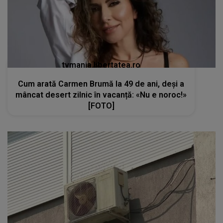
tvmania.libertatea.ro
Cum arată Carmen Brumă la 49 de ani, deși a
mâncat desert zilnic în vacanță: «Nu e noroc!»
[FOTO]