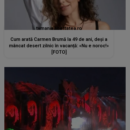
tvmania.libertatea.ro
Cum arată Carmen Brumă la 49 de ani, deși a
mâncat desert zilnic în vacanță: «Nu e noroc!»
[FOTO]