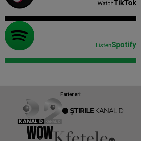
TikTok
Watch
Spotify
Listen
Parteneri: