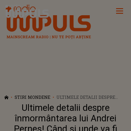
Radio Impuls
STIRI MONDENE
ULTIMELE DETALII DESPRE
ÎNMORMÂNTAREA LUI ANDREI
Ultimele detalii despre
PERNEȘ! CÂND ȘI UNDE VA FI
DEPUS TRUPUL SĂU
înmormântarea lui Andrei
Perneș! Când și unde va fi