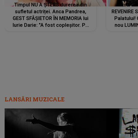
Timpul NU A ȘTERS durerea din
Tania Tu
sufletul actriței. Anca Pandrea,
REVENIRE 
GEST SFÂȘIETOR ÎN MEMORIA lui
Palatului!
Iurie Darie: "A fost copleșitor. Pe
nou LUMI
măsură ce trece timpul parcă..."
pentru a
cântece no
care abia 
LANSĂRI MUZICALE