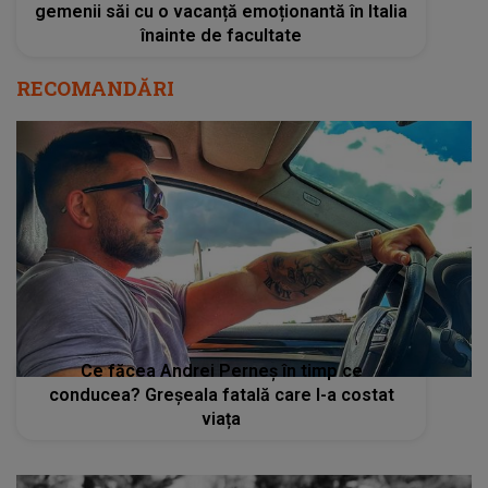
gemenii săi cu o vacanță emoționantă în Italia
înainte de facultate
RECOMANDĂRI
Ce făcea Andrei Perneș în timp ce
conducea? Greșeala fatală care l-a costat
viața