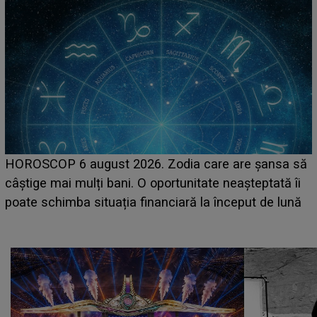
LINE-UP UNTOLD ONE, prima zi. Cine sunt artiștii
ă
care deschid festivalul și de la ce ore au loc cele mai
așteptate concerte pe scena principală?