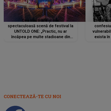
Cea mai mare și mai
Charli xc
spectaculoasă scenă de festival la
confesiu
UNTOLD ONE: „Practic, nu ar
vulnerabil
încăpea pe multe stadioane din
exista în
lume”. Evenimentul începe joi, 6
august 2026
CONECTEAZĂ-TE CU NOI