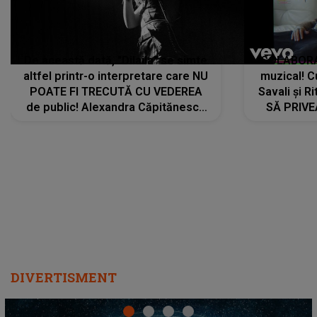
De această dată, "Dilaila" se simte
COLABORAR
altfel printr-o interpretare care NU
muzical! C
POATE FI TRECUTĂ CU VEDEREA
Savali și Ri
de public! Alexandra Căpitănescu
SĂ PRIV
a lansat VERSIUNEA LIVE a piesei
DIVERTISMENT