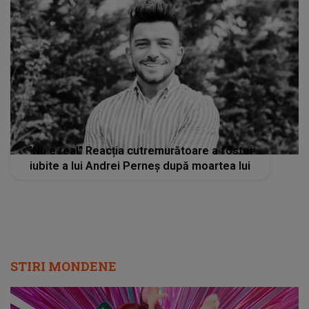
”Nu e real” Reacția cutremurătoare a fostei
iubite a lui Andrei Perneș după moartea lui
STIRI MONDENE