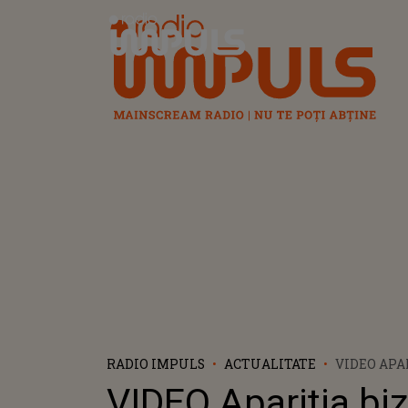
Radio Impuls
RADIO IMPULS
ACTUALITATE
VIDEO APA
ELON MUS
VIDEO Apariția biz
CONSERVAT