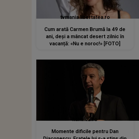
tvmania.libertatea.ro
Cum arată Carmen Brumă la 49 de
ani, deși a mâncat desert zilnic în
vacanță: «Nu e noroc!» [FOTO]
kanald2.ro
Momente dificile pentru Dan
Diaconescu. Fratele lui s-a stins din