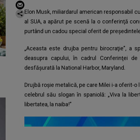
Elon Musk, miliardarul american responsabil cu
al SUA, a apărut pe scenă la o conferinţă co
purtând un cadou special oferit de preşedintele 
„Aceasta este drujba pentru birocraţie”, a s
deasupra capului, în cadrul Conferinţei de
desfăşurată la National Harbor, Maryland.
Drujbă roşie metalică, pe care Milei i-a oferit-o 
celebrul său slogan în spaniolă: „Viva la libe
libertatea, la naiba!”