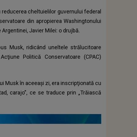
 reducerea cheltuielilor guvernului federal
nservatoare din apropierea Washingtonului
Argentinei, Javier Milei: o drujbă.
pus Musk, ridicând uneltele strălucitoare
 Acţiune Politică Conservatoare (CPAC)
lui Musk în aceeaşi zi, era inscripţionată cu
rtad, carajo”, ce se traduce prin „Trăiască