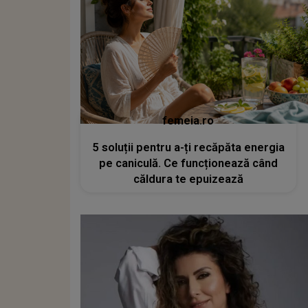
femeia.ro
5 soluții pentru a-ți recăpăta energia
pe caniculă. Ce funcționează când
căldura te epuizează