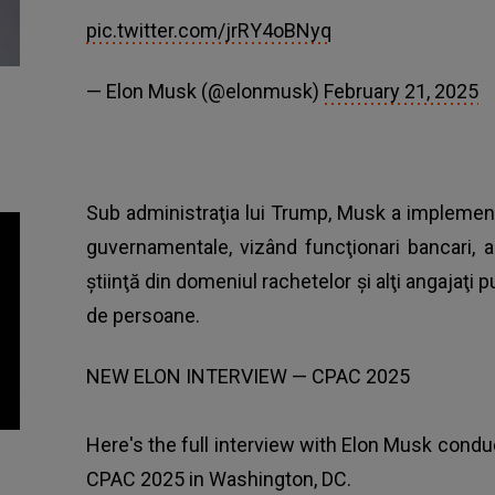
pic.twitter.com/jrRY4oBNyq
— Elon Musk (@elonmusk)
February 21, 2025
Sub administraţia lui Trump, Musk a implementa
guvernamentale, vizând funcţionari bancari, a
ştiinţă din domeniul rachetelor şi alţi angajaţi
de persoane.
NEW ELON INTERVIEW — CPAC 2025
Here's the full interview with Elon Musk cond
CPAC 2025 in Washington, DC.