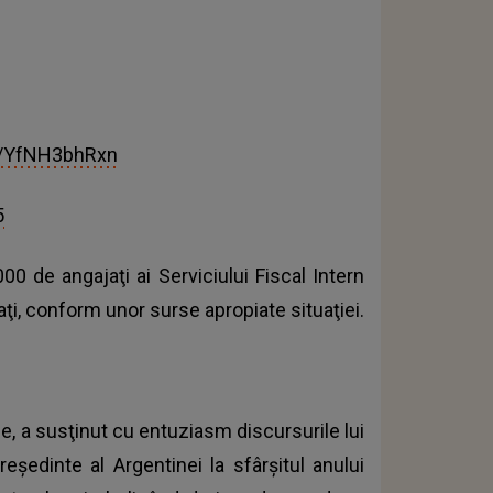
om/YfNH3bhRxn
5
00 de angajaţi ai Serviciului Fiscal Intern
aţi, conform unor surse apropiate situaţiei.
e, a susţinut cu entuziasm discursurile lui
reşedinte al Argentinei la sfârşitul anului