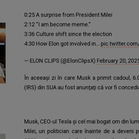
0:25 A surprise from President Milei
2:12 “I am become meme.”
3:36 Culture shift since the election
4:30 How Elon got involved in…
pic.twitter.c
— ELON CLIPS (@ElonClipsX)
February 20, 202
În aceeaşi zi în care Musk a primit cadoul, 6.0
(IRS) din SUA au fost anunţaţi că vor fi concedi
Musk, CEO-ul Tesla şi cel mai bogat om din lum
Milei, un politician care înainte de a deveni p