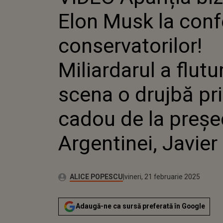
MILIARDA
Elon Musk la conf
SCENA O D
CADOU DE 
ARGENTINE
conservatorilor!
Miliardarul a flutu
scena o drujbă pr
cadou de la preșe
Argentinei, Javier 
Autor:
Publicat:
ALICE POPESCU
vineri, 21 februarie 2025
Adaugă-ne ca sursă preferată în Google