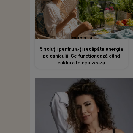
femeia.ro
5 soluții pentru a-ți recăpăta energia
pe caniculă. Ce funcționează când
căldura te epuizează