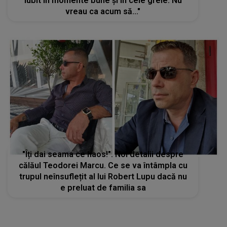
iubit în momente bune și în cele grele. Nu
vreau ca acum să..."
"Îți dai seama ce haos!". Noi detalii despre
călăul Teodorei Marcu. Ce se va întâmpla cu
trupul neînsuflețit al lui Robert Lupu dacă nu
e preluat de familia sa