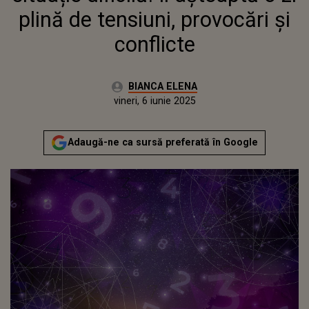
plină de tensiuni, provocări și
conflicte
Autor:
BIANCA ELENA
Publicat:
joi, 5 iunie 2025
Actualizat:
vineri, 6 iunie 2025
Adaugă-ne ca sursă preferată în Google