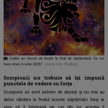
Zodiile au nevoie de liniște la final de săptămână. Ce vor
face vineri, 6 iunie 2025?
(sursa foto: PixaBay)
Scorpionii nu trebuie să își impună
punctele de vedere cu forța
Scorpionii se simt extrem de obosiți și nu mai au
deloc răbdare la finalul aceste săptămâni. Deși ar
vrea să îi înțeleagă pe cei din jur, aceștia îi