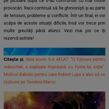
pe picioare după ce s-au confruntat cu mai multe
provocări. Racii continuă să fie ghinioniști și au parte
de tensiuni, probleme și conflicte. Într-un final, ei vor
scăpa de aceste situații dificile, însă vor trece prin
multe greutăți până atunci. Vezi mai jos ce îți
rezervă astrele!
Citește și:
Abia acum S-A AFLAT: "O folosea pentru
videochat, o exploata împreună cu fosta lui soție".
Motivul diabolic pentru care Robert Lupu a ales să se
răzbune pe Teodora Marcu