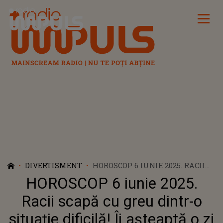
Radio Impuls
DIVERTISMENT
HOROSCOP 6 IUNIE 2025. RACII
SCAPĂ CU GREU DINTR-O
HOROSCOP 6 iunie 2025.
SITUAȚIE DIFICILĂ! ÎI AȘTEAPTĂ
O ZI PLINĂ DE TENSIUNI,
Racii scapă cu greu dintr-o
PROVOCĂRI ȘI CONFLICTE
situație dificilă! Îi așteaptă o zi