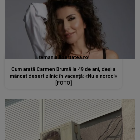
tvmania.libertatea.ro
Cum arată Carmen Brumă la 49 de ani, deși a
mâncat desert zilnic în vacanță: «Nu e noroc!»
[FOTO]