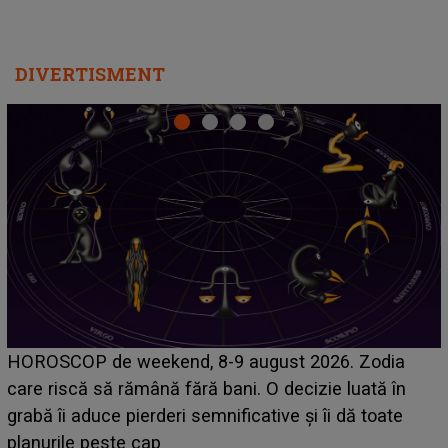
DIVERTISMENT
Emanuel a ținut ACEST DETALIU ASCUNS până
acum! În fața Alexandrei, concurentul din Casa Iubirii
face o MĂRTURISIRE NEAȘTEPTATĂ despre mama
sa: "I-am spus și ei în față, eu nu te iubesc pentru