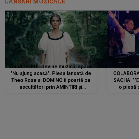
LANSĂRI MUZICALE
Când DORUL devine muzică, apare
Armin 
"Nu ajung acasă". Piesa lansată de
COLABORAR
Theo Rose și DOMINO îi poartă pe
SACHA: ""E
ascultători prin AMINTIRI și
o piesă 
REGĂSIRI, iar drumul emoțiilor
imediat pre
trece prin sufletul publicului:
cu mine șt
"Pentru toți cei care au plecat
păstrăm do
departe ca să le fie mai bine"