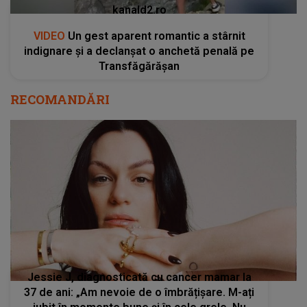
kanald2.ro
VIDEO
Un gest aparent romantic a stârnit
indignare și a declanșat o anchetă penală pe
Transfăgărășan
RECOMANDĂRI
Jessie J, diagnosticată cu cancer mamar la
37 de ani: „Am nevoie de o îmbrățișare. M-ați