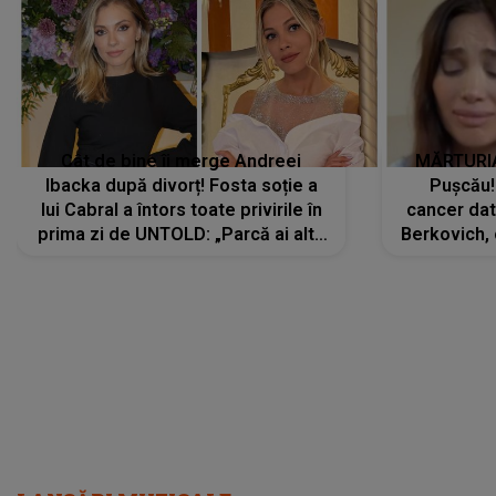
Cât de bine îi merge Andreei
MĂRTURIA
Ibacka după divorț! Fosta soție a
Pușcău!
lui Cabral a întors toate privirile în
cancer dato
prima zi de UNTOLD: „Parcă ai altă
Berkovich, 
strălucire, emani putere,
accident ru
încredere, siguranță...”
Dacă nu 