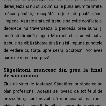
deranjează și nu știu cum să le pună anumite limite,
măcar până își recapătă forțele să poată gândi
limpede. Astrele arată că trebuie să evite conflictele,
deoarece nu traversează o perioadă prea bună și
riscă să rămână singuri. Mai mult chiar, acești nativi
trebuie să aibă răbdare și să nu își impună punctele
de vedere cu forța. Spre seară, Scorpionii vor avea
parte de mare o surpriză.
Săgetătorii muncesc din greu la final
de săptămână
Ziua de vineri le testează Săgetătorilor răbdarea pe
plan profesional. Aceștia se lovesc de tot felul de
provocări și sunt nevoiți să muncească mai mult,
chiar dacă visează la zilele libere de weekend.