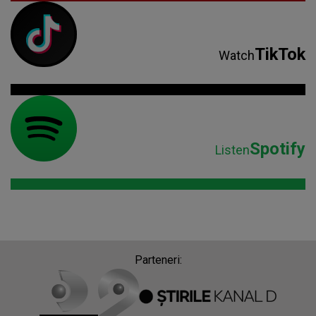
TikTok
Watch
Spotify
Listen
Parteneri: