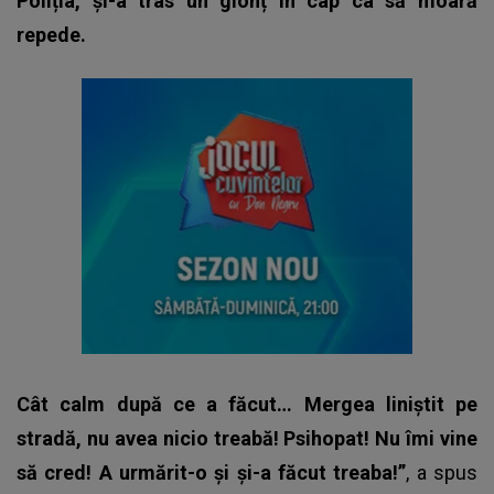
Poliția, și-a tras un glonț în cap ca să moară
repede.
Cât calm după ce a făcut… Mergea liniștit pe
stradă, nu avea nicio treabă! Psihopat! Nu îmi vine
să cred! A urmărit-o și și-a făcut treaba!”
, a spus