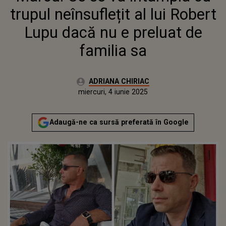
FAMILIA SA
trupul neînsuflețit al lui Robert
Lupu dacă nu e preluat de
familia sa
Autor:
ADRIANA CHIRIAC
Publicat:
miercuri, 4 iunie 2025
Actualizat:
miercuri, 4 iunie 2025
Adaugă-ne ca sursă preferată în Google