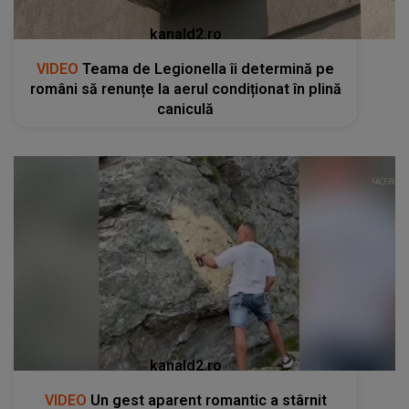
kanald2.ro
VIDEO
Teama de Legionella îi determină pe
români să renunțe la aerul condiționat în plină
caniculă
kanald2.ro
VIDEO
Un gest aparent romantic a stârnit