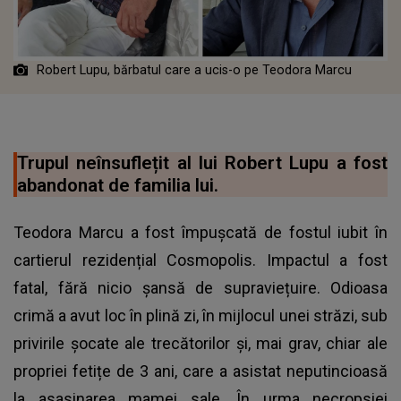
Robert Lupu, bărbatul care a ucis-o pe Teodora Marcu
Trupul neînsuflețit al lui Robert Lupu a fost
abandonat de familia lui.
Teodora Marcu a fost împușcată de fostul iubit în
cartierul rezidențial Cosmopolis. Impactul a fost
fatal, fără nicio șansă de supraviețuire. Odioasa
crimă a avut loc în plină zi, în mijlocul unei străzi, sub
privirile șocate ale trecătorilor și, mai grav, chiar ale
propriei fetițe de 3 ani, care a asistat neputincioasă
la asasinarea mamei sale. În urma necropsiei