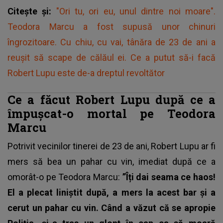
Citește și:
"Ori tu, ori eu, unul dintre noi moare".
Teodora Marcu a fost supusă unor chinuri
îngrozitoare. Cu chiu, cu vai, tânăra de 23 de ani a
reușit să scape de călăul ei. Ce a putut să-i facă
Robert Lupu este de-a dreptul revoltător
Ce a făcut Robert Lupu după ce a
împușcat-o mortal pe Teodora
Marcu
Potrivit vecinilor tinerei de 23 de ani,
Robert Lupu
ar fi
mers să bea un pahar cu vin, imediat după ce a
omorât-o pe Teodora Marcu:
”Îți dai seama ce haos!
El a plecat liniștit după, a mers la acest bar și a
cerut un pahar cu vin. Când a văzut că se apropie