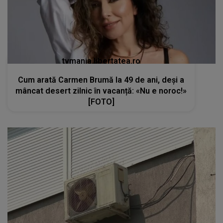
tvmania.libertatea.ro
Cum arată Carmen Brumă la 49 de ani, deși a
mâncat desert zilnic în vacanță: «Nu e noroc!»
[FOTO]