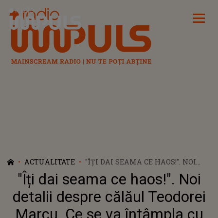
Radio Impuls
ACTUALITATE
"ÎȚI DAI SEAMA CE HAOS!". NOI
DETALII DESPRE CĂLĂUL
"Îți dai seama ce haos!". Noi
TEODOREI MARCU. CE SE VA
ÎNTÂMPLA CU TRUPUL
detalii despre călăul Teodorei
NEÎNSUFLEȚIT AL LUI ROBERT
Marcu. Ce se va întâmpla cu
LUPU DACĂ NU E PRELUAT DE