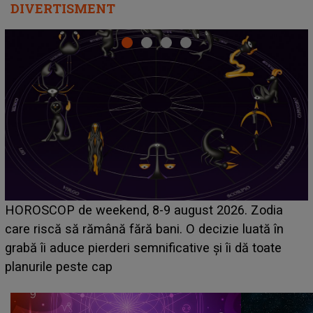
DIVERTISMENT
Emanuel a ținut ACEST DETALIU ASCUNS până
acum! În fața Alexandrei, concurentul din Casa Iubirii
face o MĂRTURISIRE NEAȘTEPTATĂ despre mama
sa: "I-am spus și ei în față, eu nu te iubesc pentru
că..."