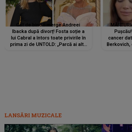
Cât de bine îi merge Andreei
MĂRTURIA
Ibacka după divorț! Fosta soție a
Pușcău!
lui Cabral a întors toate privirile în
cancer dato
prima zi de UNTOLD: „Parcă ai altă
Berkovich, 
strălucire, emani putere,
accident ru
încredere, siguranță...”
Dacă nu 
LANSĂRI MUZICALE