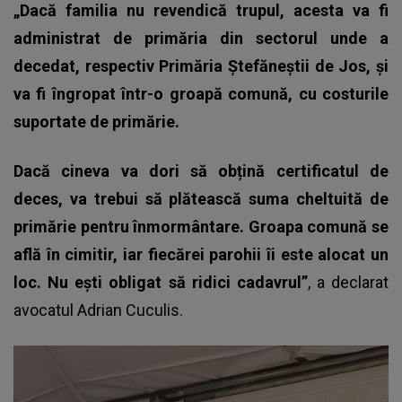
„Dacă familia nu revendică trupul, acesta va fi
administrat de primăria din sectorul unde a
decedat, respectiv Primăria Ștefăneștii de Jos, și
va fi îngropat într-o groapă comună, cu costurile
suportate de primărie.
Dacă cineva va dori să obțină certificatul de
deces, va trebui să plătească suma cheltuită de
primărie pentru înmormântare. Groapa comună se
află în cimitir, iar fiecărei parohii îi este alocat un
loc. Nu ești obligat să ridici cadavrul”
, a declarat
avocatul Adrian Cuculis.