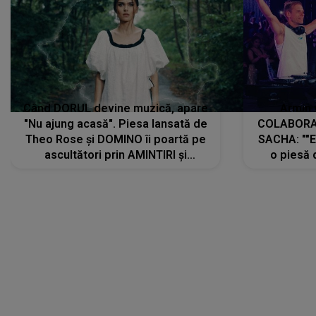
Când DORUL devine muzică, apare
Armin 
"Nu ajung acasă". Piesa lansată de
COLABORAR
Theo Rose și DOMINO îi poartă pe
SACHA: ""E
ascultători prin AMINTIRI și
o piesă 
REGĂSIRI, iar drumul emoțiilor
imediat pre
trece prin sufletul publicului:
cu mine șt
"Pentru toți cei care au plecat
păstrăm do
departe ca să le fie mai bine"