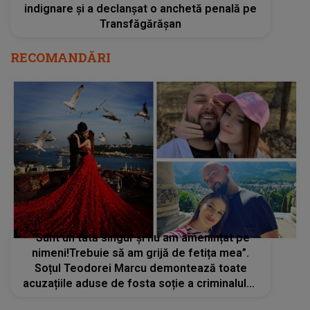
indignare și a declanșat o anchetă penală pe
Transfăgărășan
RECOMANDĂRI
"Sunt un tată singur și nu am amenințat pe
nimeni!Trebuie să am grijă de fetița mea”.
Soțul Teodorei Marcu demontează toate
acuzațiile aduse de fosta soție a criminalului,
Robert Lupu