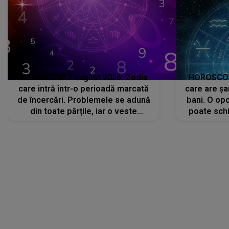
HOROSCOP 7 august 2026. Zodia
HOROSCOP 
care intră într-o perioadă marcată
care are șa
de încercări. Problemele se adună
bani. O opo
din toate părțile, iar o veste
poate schi
neașteptată îi dă planurile peste
la
cap