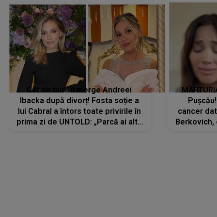
Cât de bine îi merge Andreei
MĂRTURIA
Ibacka după divorț! Fosta soție a
Pușcău!
lui Cabral a întors toate privirile în
cancer dato
prima zi de UNTOLD: „Parcă ai altă
Berkovich, 
strălucire, emani putere,
accident ru
încredere, siguranță...”
Dacă nu 