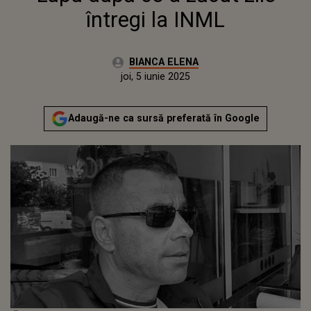
întregi la INML
Autor:
BIANCA ELENA
Publicat:
joi, 5 iunie 2025
Actualizat:
joi, 5 iunie 2025
Adaugă-ne ca sursă preferată în Google