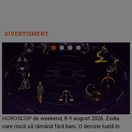
DIVERTISMENT
Emanuel a ținut ACEST DETALIU ASCUNS până
acum! În fața Alexandrei, concurentul din Casa Iubirii