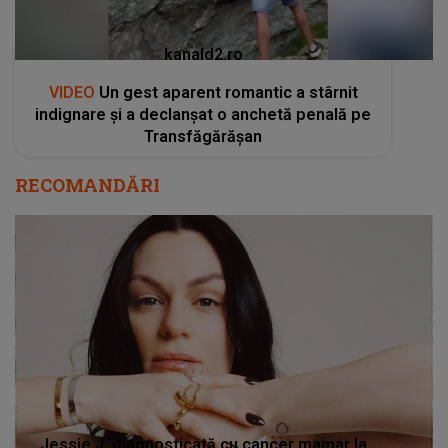
kanald2.ro
VIDEO
Un gest aparent romantic a stârnit
indignare și a declanșat o anchetă penală pe
Transfăgărășan
RECOMANDĂRI
Jessie J, diagnosticată cu cancer mamar la