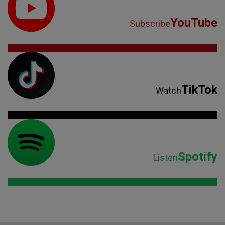
YouTube
Subscribe
TikTok
Watch
Spotify
Listen