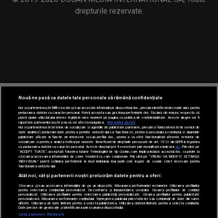
drepturile rezervate.
Nouă ne pasă ca datele tale personale să rămână confidențiale
Noi și partenerii noștri
589
stocăm și/sau accesăm informații pe dispozitivul dvs., precum identificatorii cookie unici pentru
prelucrarea datelor cu caracter personal. Puteți accepta sau gestiona preferințele dvs. făcând clic mai jos, respectiv vă
puteți opune utilizării unui interes legitim în orice moment pe pagina cu politica de confidențialitate. Aceste alegeri vor fi
raportate partenerilor noștri și nu vă vor afecta navigarea.
Mai multe detalii
Noi si partenerii nostri (retelele de socializare si agentiile de publicitate partenere, precum si furnizorii nostri de servicii de
date analitice) prelucram date pentru a permite website-ului sa functioneze, pentru a personaliza continutul si anunturile
publicitare afisate in functie de interesele si/sau profilul dvs., pentru a va oferi functionalitati aferente retelelor de
socializare si pentru a analiza traficul pe website. Beneficiati de drepturile prevazute de art. 15-22 din GDPR in legatura
cu prelucrarea datelor cu caracter personal. Aceste drepturi pot fi exercitate prin modalitatea indicata
aici
. Prin click pe
“ACCEPT TOATE”, acceptati folosirea tuturor Tehnologiilor de tip Cookie, care implica inclusiv acceptul dvs. cu privire la
stocarea/accesarea informatiilor de catre Vendor-ii cu care colaboram. Prin click pe “VREAU SA MODIFIC SETARILE
INDIVIDUAL” puteti schimba preferintele in mod individual, mai putin cele legate de cookie strict necesare pentru
functionarea website-ului.
Atât noi, cât și partenerii noștri prelucrăm datele pentru a oferi:
Stocarea și/sau accesarea informațiilor de pe un dispozitiv. Măsurarea performanței reclamelor. Utilizarea profilurilor
pentru selectarea conținutului personalizat. Dezvoltarea și îmbunătățirea serviciilor. Crearea profilurilor de conținut
personalizat. Utilizarea profilurilor pentru selectarea publicității personalizate. Crearea profilurilor pentru publicitate
personalizată. Măsurarea performanței conținutului. Înțelegerea publicului prin statistici sau combinații de date din surse
diferite. Utilizarea de date limitate pentru a selecta publicitatea. Utilizarea datelor limitate pentru a selecta conținutul.
Date precise de geolocație și identificarea prin scanarea dispozitivului.
Listă parteneri (furnizori)