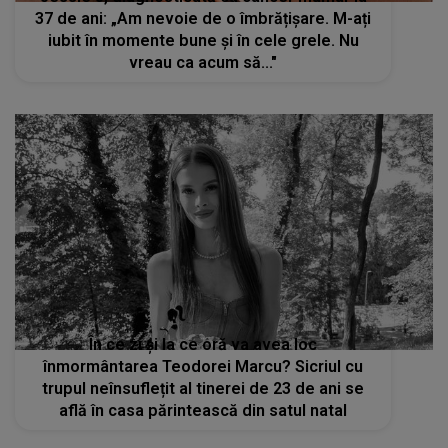
37 de ani: „Am nevoie de o îmbrățișare. M-ați
iubit în momente bune și în cele grele. Nu
vreau ca acum să..."
În ce zi și la ce oră va avea loc
înmormântarea Teodorei Marcu? Sicriul cu
trupul neînsuflețit al tinerei de 23 de ani se
află în casa părintească din satul natal