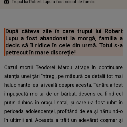
Trupul lui Robert Lupu a fost ridicat de familie
După câteva zile în care trupul lui Robert
Lupu a fost abandonat la morgă, familia a
decis să îl ridice în cele din urmă. Totul s-a
petrecut în mare discreție!
Cazul morții Teodorei Marcu atrage în continuare
atenția unei țări întregi, pe măsură ce detalii tot mai
halucinante ies la iveală despre acesta. Tânăra a fost
împușcată mortal de un bărbat, descris ca fiind cel
puțin dubios în orașul natal, și care i-a fost iubit în
perioada adolescenței, profitând de ea și hărțuind-o
în ultimii ani. Aceasta a trăit un adevărat coșmar și