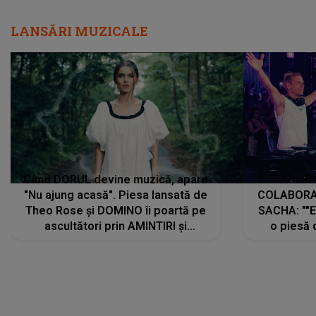
LANSĂRI MUZICALE
Când DORUL devine muzică, apare
Armin 
"Nu ajung acasă". Piesa lansată de
COLABORAR
Theo Rose și DOMINO îi poartă pe
SACHA: ""E
ascultători prin AMINTIRI și
o piesă 
REGĂSIRI, iar drumul emoțiilor
imediat pre
trece prin sufletul publicului:
cu mine șt
"Pentru toți cei care au plecat
păstrăm do
departe ca să le fie mai bine"