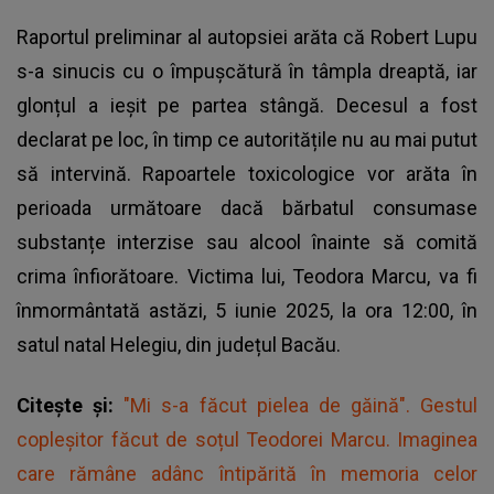
Raportul preliminar al autopsiei arăta că Robert Lupu
s-a sinucis cu o împușcătură în tâmpla dreaptă, iar
glonțul a ieșit pe partea stângă. Decesul a fost
declarat pe loc, în timp ce autoritățile nu au mai putut
să intervină. Rapoartele toxicologice vor arăta în
perioada următoare dacă bărbatul consumase
substanțe interzise sau alcool înainte să comită
crima înfiorătoare. Victima lui, Teodora Marcu, va fi
înmormântată astăzi, 5 iunie 2025, la ora 12:00, în
satul natal Helegiu, din județul Bacău.
Citește și:
"Mi s-a făcut pielea de găină". Gestul
copleșitor făcut de soțul Teodorei Marcu. Imaginea
care rămâne adânc întipărită în memoria celor