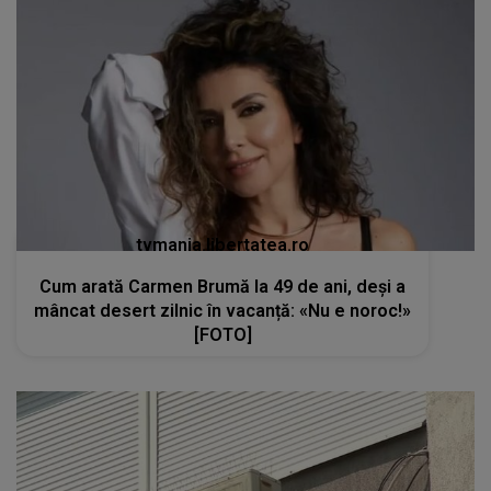
tvmania.libertatea.ro
Cum arată Carmen Brumă la 49 de ani, deși a
mâncat desert zilnic în vacanță: «Nu e noroc!»
[FOTO]