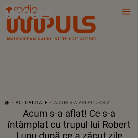
Radio Impuls
ACTUALITATE
ACUM S-A AFLAT! CE S-A
ÎNTÂMPLAT CU TRUPUL LUI
Acum s-a aflat! Ce s-a
ROBERT LUPU DUPĂ CE A ZĂCUT
ZILE ÎNTREGI LA INML
întâmplat cu trupul lui Robert
Lupu după ce a zăcut zile