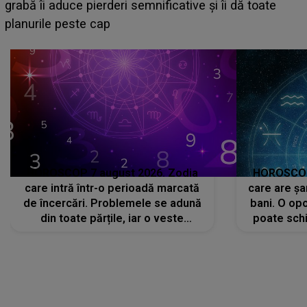
face o MĂRTURISIRE NEAȘTEPTATĂ despre mama
sa: "I-am spus și ei în față, eu nu te iubesc pentru
că..."
HOROSCOP 7 august 2026. Zodia
HOROSCOP 
care intră într-o perioadă marcată
care are șa
de încercări. Problemele se adună
bani. O opo
din toate părțile, iar o veste
poate schi
neașteptată îi dă planurile peste
la
cap