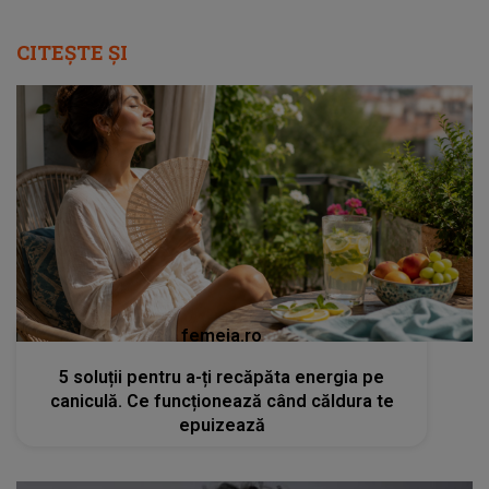
CITEȘTE ȘI
femeia.ro
5 soluții pentru a-ți recăpăta energia pe
caniculă. Ce funcționează când căldura te
epuizează