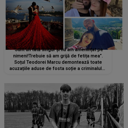
"Sunt un tată singur și nu am amenințat pe
nimeni!Trebuie să am grijă de fetița mea”.
Soțul Teodorei Marcu demontează toate
acuzațiile aduse de fosta soție a criminalului,
Robert Lupu