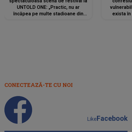
spectaculoasă scenă de festival la
confesiu
UNTOLD ONE: „Practic, nu ar
vulnerabil
încăpea pe multe stadioane din
exista în
lume”. Evenimentul începe joi, 6
august 2026
CONECTEAZĂ-TE CU NOI
Facebook
Like