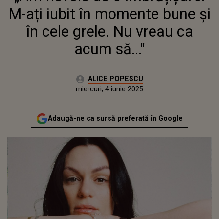
M-ați iubit în momente bune și
în cele grele. Nu vreau ca
acum să..."
Autor:
ALICE POPESCU
Publicat:
miercuri, 4 iunie 2025
Adaugă-ne ca sursă preferată în Google