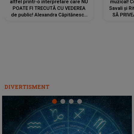
altfel printr-o interpretare care NU
muzical! C
POATE FI TRECUTĂ CU VEDEREA
Savali și Ri
de public! Alexandra Căpitănescu
SĂ PRIV
a lansat VERSIUNEA LIVE a piesei
DIVERTISMENT