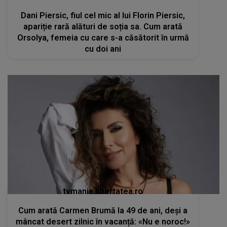
Dani Piersic, fiul cel mic al lui Florin Piersic,
apariție rară alături de soția sa. Cum arată
Orsolya, femeia cu care s-a căsătorit în urmă
cu doi ani
tvmania.libertatea.ro
Cum arată Carmen Brumă la 49 de ani, deși a
mâncat desert zilnic în vacanță: «Nu e noroc!»