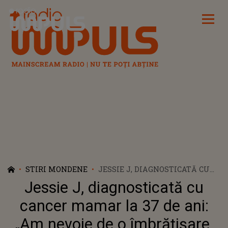
Radio Impuls
STIRI MONDENE
JESSIE J, DIAGNOSTICATĂ CU
CANCER MAMAR LA 37 DE ANI:
Jessie J, diagnosticată cu
„AM NEVOIE DE O ÎMBRĂȚIȘARE.
M-AȚI IUBIT ÎN MOMENTE
cancer mamar la 37 de ani:
BUNE ȘI ÎN CELE GRELE. NU
„Am nevoie de o îmbrățișare.
VREAU CA ACUM SĂ..."