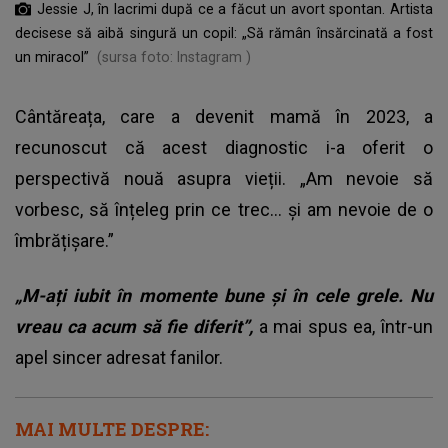
Jessie J, în lacrimi după ce a făcut un avort spontan. Artista
decisese să aibă singură un copil: „Să rămân însărcinată a fost
un miracol”
(sursa foto: Instagram )
Cântăreața, care a devenit mamă în 2023, a
recunoscut că acest diagnostic i-a oferit o
perspectivă nouă asupra vieții. „Am nevoie să
vorbesc, să înțeleg prin ce trec... și am nevoie de o
îmbrățișare.”
„M-ați iubit în momente bune și în cele grele. Nu
vreau ca acum să fie diferit”,
a mai spus ea, într-un
apel sincer adresat fanilor.
MAI MULTE DESPRE: