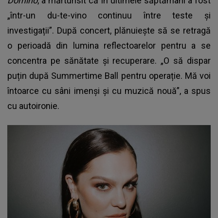
Domino
, a mărturisit că în ultimele săptămâni a fost
„într-un du-te-vino continuu între teste și
investigații”. După concert, plănuiește să se retragă
o perioadă din lumina reflectoarelor pentru a se
concentra pe sănătate și recuperare. „O să dispar
puțin după Summertime Ball pentru operație. Mă voi
întoarce cu sâni imenși și cu muzică nouă”, a spus
cu autoironie.