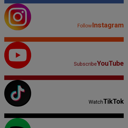
Instagram
Follow
YouTube
Subscribe
TikTok
Watch