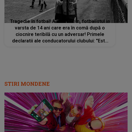
Tragedie în fotbal! A murit Ilann, fotbalistul in
varsta de 14 ani care era în comă după o
ciocnire teribilă cu un adversar! Primele
declaratii ale conducatorului clubului: "Este
soc si groaza!"
STIRI MONDENE