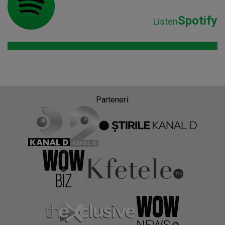
Spotify
Listen
Parteneri: