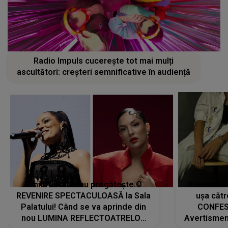
Radio Impuls cucerește tot mai mulți
ascultători: creșteri semnificative în audiență
Tania Turtureanu pregătește O
Alexandra
REVENIRE SPECTACULOASĂ la Sala
ușa cătr
Palatului! Când se va aprinde din
CONFES
nou LUMINA REFLECTOATRELOR
Avertismentu