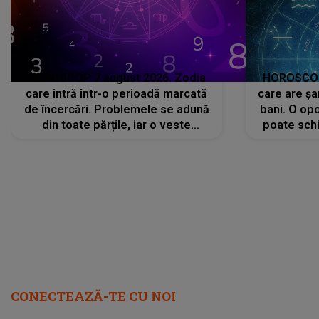
HOROSCOP 7 august 2026. Zodia
HOROSCOP 
care intră într-o perioadă marcată
care are șa
de încercări. Problemele se adună
bani. O opo
din toate părțile, iar o veste
poate schi
neașteptată îi dă planurile peste
la
cap
CONECTEAZĂ-TE CU NOI