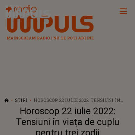
Radio Impuls
STIRI
HOROSCOP 22 IULIE 2022: TENSIUNI ÎN
VIAȚA DE CUPLU PENTRU TREI ZODII
Horoscop 22 iulie 2022:
Tensiuni în viața de cuplu
pentru trei zodii