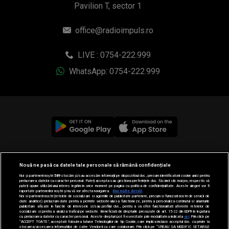
Pavilion T, sector 1
office@radioimpuls.ro
LIVE : 0754-222.999
WhatsApp: 0754-222.999
© 2019-2026 DOGAN MEDIA INTERNATIONAL SA, Toate
Nouă ne pasă ca datele tale personale să rămână confidențiale
drepturile rezervate.
Noi și partenerii noștri
589
stocăm și/sau accesăm informații pe dispozitivul dvs., precum identificatorii cookie unici pentru
prelucrarea datelor cu caracter personal. Puteți accepta sau gestiona preferințele dvs. făcând clic mai jos, respectiv vă
puteți opune utilizării unui interes legitim în orice moment pe pagina cu politica de confidențialitate. Aceste alegeri vor fi
raportate partenerilor noștri și nu vă vor afecta navigarea.
Mai multe detalii
Noi si partenerii nostri (retelele de socializare si agentiile de publicitate partenere, precum si furnizorii nostri de servicii de
date analitice) prelucram date pentru a permite website-ului sa functioneze, pentru a personaliza continutul si anunturile
publicitare afisate in functie de interesele si/sau profilul dvs., pentru a va oferi functionalitati aferente retelelor de
socializare si pentru a analiza traficul pe website. Beneficiati de drepturile prevazute de art. 15-22 din GDPR in legatura
cu prelucrarea datelor cu caracter personal. Aceste drepturi pot fi exercitate prin modalitatea indicata
aici
. Prin click pe
“ACCEPT TOATE”, acceptati folosirea tuturor Tehnologiilor de tip Cookie, care implica inclusiv acceptul dvs. cu privire la
stocarea/accesarea informatiilor de catre Vendor-ii cu care colaboram. Prin click pe “VREAU SA MODIFIC SETARILE