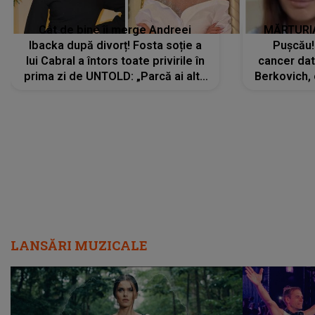
Cât de bine îi merge Andreei
MĂRTURIA
Ibacka după divorț! Fosta soție a
Pușcău!
lui Cabral a întors toate privirile în
cancer dato
prima zi de UNTOLD: „Parcă ai altă
Berkovich, 
strălucire, emani putere,
accident ru
încredere, siguranță...”
Dacă nu 
LANSĂRI MUZICALE