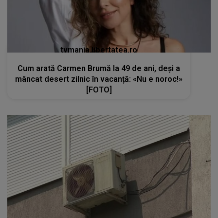
tvmania.libertatea.ro
Cum arată Carmen Brumă la 49 de ani, deși a
mâncat desert zilnic în vacanță: «Nu e noroc!»
[FOTO]