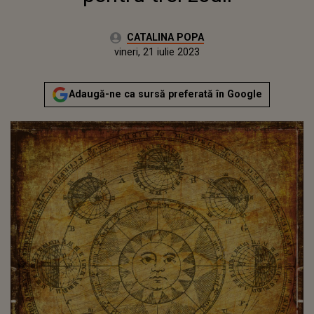
Autor:
CATALINA POPA
Publicat:
miercuri, 20 iulie 2022
Actualizat:
vineri, 21 iulie 2023
Adaugă-ne ca sursă preferată în Google