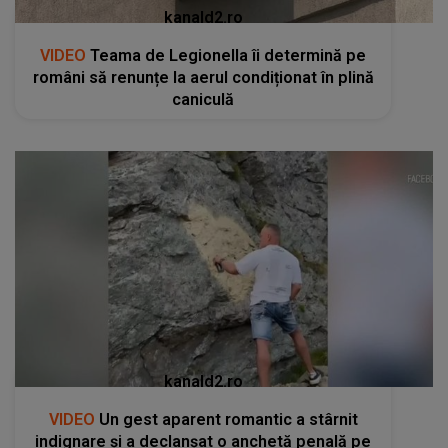
kanald2.ro
VIDEO
Teama de Legionella îi determină pe
români să renunțe la aerul condiționat în plină
caniculă
kanald2.ro
VIDEO
Un gest aparent romantic a stârnit
indignare și a declanșat o anchetă penală pe