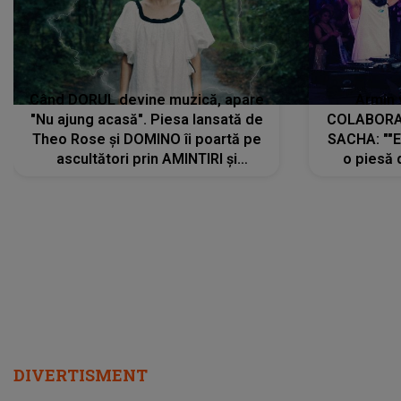
Când DORUL devine muzică, apare
Armin 
"Nu ajung acasă". Piesa lansată de
COLABORAR
Theo Rose și DOMINO îi poartă pe
SACHA: ""E
ascultători prin AMINTIRI și
o piesă 
REGĂSIRI, iar drumul emoțiilor
imediat pre
trece prin sufletul publicului:
cu mine șt
"Pentru toți cei care au plecat
păstrăm do
departe ca să le fie mai bine"
DIVERTISMENT