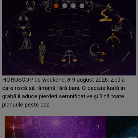
Emanuel a ținut ACEST DETALIU ASCUNS până
acum! În fața Alexandrei, concurentul din Casa Iubirii
face o MĂRTURISIRE NEAȘTEPTATĂ despre mama
sa: "I-am spus și ei în față, eu nu te iubesc pentru
că..."