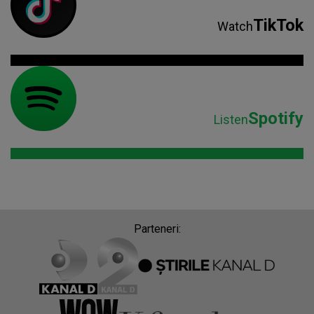
TikTok
Watch
Spotify
Listen
Parteneri: