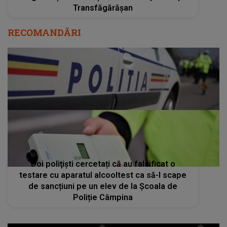
Transfăgărășan
RECOMANDĂRI
Doi poliţişti cercetați că au falsificat o
testare cu aparatul alcooltest ca să-l scape
de sancțiuni pe un elev de la Școala de
Poliție Câmpina