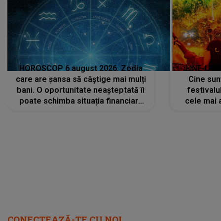
HOROSCOP 6 august 2026. Zodia
LINE-UP 
care are șansa să câștige mai mulți
Cine sunt
bani. O oportunitate neașteptată îi
festivalu
poate schimba situația financiară
cele mai 
la început de lună
sc
CONECTEAZĂ-TE CU NOI