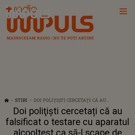
Radio Impuls
STIRI
DOI POLIŢIŞTI CERCETAȚI CĂ AU
FALSIFICAT O TESTARE CU APARATUL
Doi poliţişti cercetați că au
ALCOOLTEST CA SĂ-L SCAPE DE
SANCȚIUNI PE UN ELEV DE LA ȘCOALA DE
falsificat o testare cu aparatul
POLIȚIE CÂMPINA
alcooltest ca să-l scape de