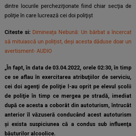
dintre locurile percheziţionate fiind chiar
secţia de
poliţie
în care lucrează cei doi poliţişt
Citeste si:
Dimineața Nebună: Un bărbat a încercat
să mituiască un polițist, deși acesta dăduse doar un
avertisment- AUDIO
„În fapt, în data de 03.04.2022, orele 02:30, în timp
ce se aflau în exercitarea atribuţiilor de serviciu,
cei doi agenţi de poliţie l-au oprit pe elevul şcolii
de poliţie în timp ce mergea pe stradă, imediat
după ce acesta a coborât din autoturism, întrucât
anterior îl văzuseră conducând acest autoturism
şi exista suspiciunea că a condus sub influenţa
băuturilor alcoolice.