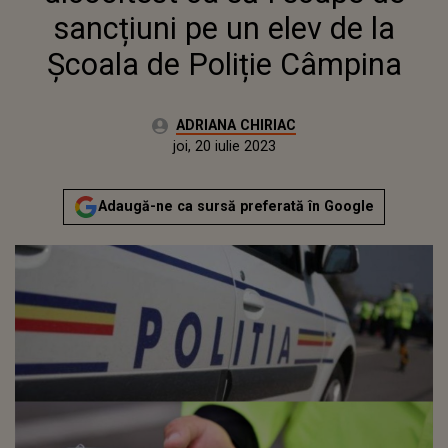
sancțiuni pe un elev de la
Școala de Poliție Câmpina
Autor:
ADRIANA CHIRIAC
Publicat:
miercuri, 20 iulie 2022
Actualizat:
joi, 20 iulie 2023
Adaugă-ne ca sursă preferată în Google