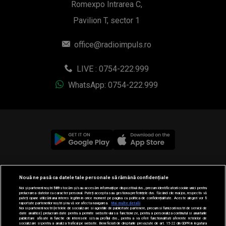
Romexpo Intrarea C,
Pavilion T, sector 1
office@radioimpuls.ro
LIVE : 0754-222.999
WhatsApp: 0754-222.999
© 2019-2026 DOGAN MEDIA INTERNATIONAL SA, Toate
Nouă ne pasă ca datele tale personale să rămână confidențiale
drepturile rezervate.
Noi și partenerii noștri
589
stocăm și/sau accesăm informații pe dispozitivul dvs., precum identificatorii cookie unici pentru
prelucrarea datelor cu caracter personal. Puteți accepta sau gestiona preferințele dvs. făcând clic mai jos, respectiv vă
puteți opune utilizării unui interes legitim în orice moment pe pagina cu politica de confidențialitate. Aceste alegeri vor fi
raportate partenerilor noștri și nu vă vor afecta navigarea.
Mai multe detalii
Noi si partenerii nostri (retelele de socializare si agentiile de publicitate partenere, precum si furnizorii nostri de servicii de
date analitice) prelucram date pentru a permite website-ului sa functioneze, pentru a personaliza continutul si anunturile
publicitare afisate in functie de interesele si/sau profilul dvs., pentru a va oferi functionalitati aferente retelelor de
socializare si pentru a analiza traficul pe website. Beneficiati de drepturile prevazute de art. 15-22 din GDPR in legatura