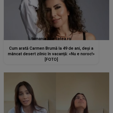
tvmania.libertatea.ro
Cum arată Carmen Brumă la 49 de ani, deși a
mâncat desert zilnic în vacanță: «Nu e noroc!»
[FOTO]