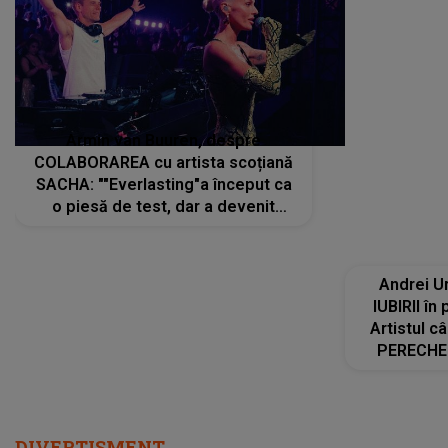
Armin van Buuren, despre
COLABORAREA cu artista scoțiană
SACHA: ""Everlasting"a început ca
o piesă de test, dar a devenit
imediat preferata fanilor. Sacha și
cu mine știam că nu am putea să o
păstrăm doar pentru noi prea mult
Andrei U
timp"
IUBIRII în
Artistul 
PERECHE 
care aleg
același dr
R
DIVERTISMENT