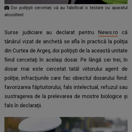
Doi poliţişti cercetați că au falsificat o testare cu aparatul
alcooltest
Surse judiciare au declarat pentru
News.ro
că
tânărul vizat de anchetă se afla în practică la poliţia
din Curtea de Argeş, doi poliţişti de la această unitate
fiind cercetaţi în acelaşi dosar. Pe lângă cei trei, în
dosar mai este cercetat tatăl viitorului agent de
poliţie, infracţiunile care fac obiectul dosarului fiind:
favorizarea făptuitorului, fals intelectual, refuzul sau
sustragerea de la prelevarea de mostre biologice şi
fals în declaraţii.