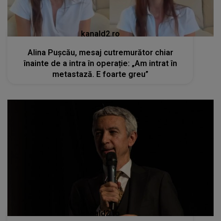
kanald2.ro
Alina Pușcău, mesaj cutremurător chiar
înainte de a intra în operație: „Am intrat în
metastază. E foarte greu”
kanald2.ro