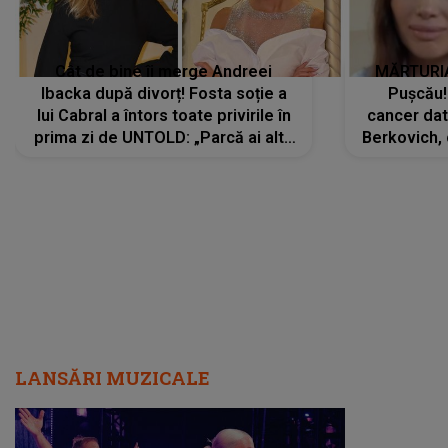
Cât de bine îi merge Andreei
MĂRTURIA
Ibacka după divorț! Fosta soție a
Pușcău!
lui Cabral a întors toate privirile în
cancer dato
prima zi de UNTOLD: „Parcă ai altă
Berkovich, 
strălucire, emani putere,
accident ru
încredere, siguranță...”
Dacă nu 
LANSĂRI MUZICALE