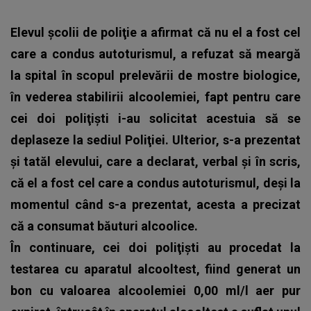
Elevul şcolii de poliţie a afirmat că nu el a fost cel
care a condus autoturismul, a refuzat să meargă
la spital în scopul prelevării de mostre biologice,
în vederea stabilirii alcoolemiei, fapt pentru care
cei doi poliţişti i-au solicitat acestuia să se
deplaseze la sediul Poliţiei. Ulterior, s-a prezentat
şi tatăl elevului, care a declarat, verbal şi în scris,
că el a fost cel care a condus autoturismul, deşi la
momentul când s-a prezentat, acesta a precizat
că a consumat băuturi alcoolice.
În continuare, cei doi poliţişti au procedat la
testarea cu aparatul alcooltest, fiind generat un
bon cu valoarea alcoolemiei 0,00 ml/l aer pur