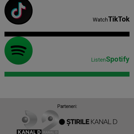
TikTok
Watch
Spotify
Listen
Parteneri: