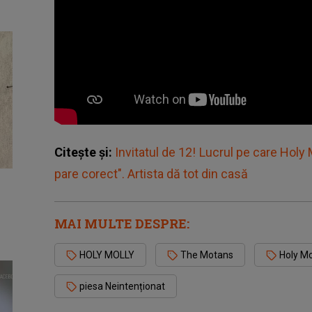
Citește și:
Invitatul de 12! Lucrul pe care Holy 
pare corect". Artista dă tot din casă
MAI MULTE DESPRE:
HOLY MOLLY
The Motans
Holy Mo
piesa Neintenționat