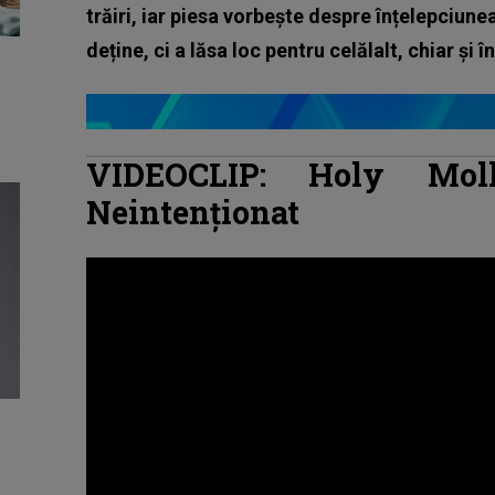
trăiri, iar piesa vorbește despre înțelepciune
deține, ci a lăsa loc pentru celălalt, chiar și î
VIDEOCLIP: Holy Mo
Neintenționat