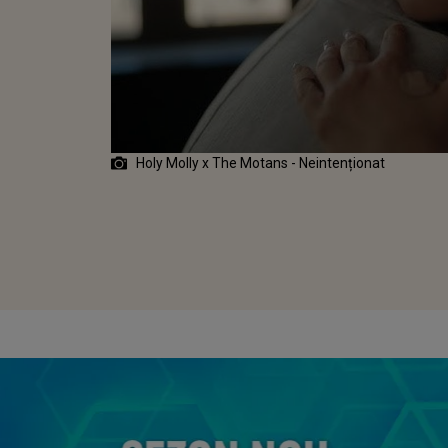
EOCLIPUL
EI
INTENȚIONAT"
Holy Molly x The Motans - Neintenționat