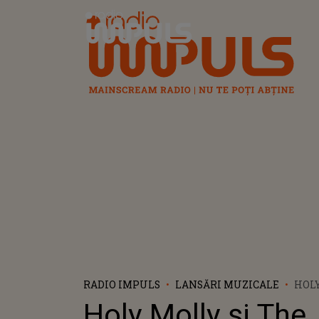
Radio Impuls
RADIO IMPULS
LANSĂRI MUZICALE
HOLY
MOT
Holy Molly și The
LAN