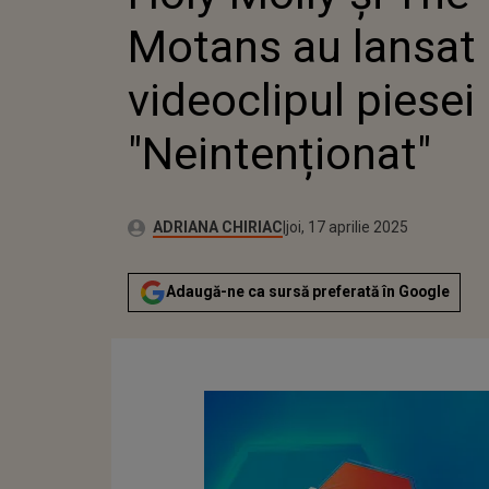
VID
Motans au lansat
PIES
"NE
videoclipul piesei
"Neintenționat"
Publicat:
Autor:
joi, 17 aprilie 2025
Actualizat:
ADRIANA CHIRIAC
joi, 17 aprilie 2025
Adaugă-ne ca sursă preferată în Google