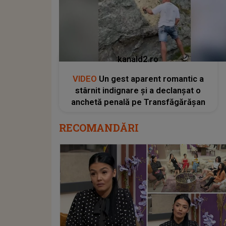
kanald2.ro
VIDEO
Un gest aparent romantic a
stârnit indignare și a declanșat o
anchetă penală pe Transfăgărășan
RECOMANDĂRI