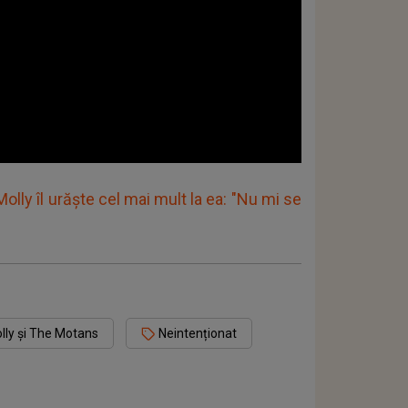
Molly îl urăște cel mai mult la ea: "Nu mi se
lly și The Motans
Neintenționat