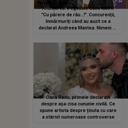
Anunțul care zguduie Casa Iubirii:
"Cu părere de rău...!". Concurenții,
înmărmuriți când au auzit ce a
declarat Andreea Mantea. Nimeni nu
se aștepta la așa ceva
Oana Radu, primele declarații
despre așa-zisa cununie civilă. Ce
spune artista despre ținuta cu care
a stârnit numeroase controverse