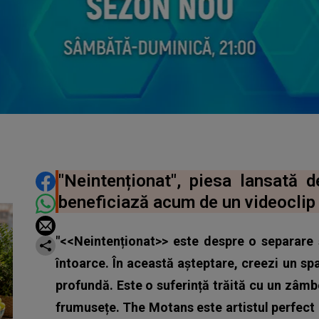
DISTRIBUIE ARTICOLUL
"Neintenționat", piesa lansată
beneficiază acum de un videoclip o
"<<Neintenționat>> este despre o separare 
întoarce. În această așteptare, creezi un sp
profundă. Este o suferință trăită cu un zâmb
frumusețe. The Motans este artistul perfect