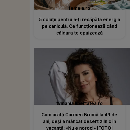
femeia.ro
5 soluții pentru a-ți recăpăta energia
pe caniculă. Ce funcționează când
căldura te epuizează
tvmania.libertatea.ro
Cum arată Carmen Brumă la 49 de
ani, deși a mâncat desert zilnic în
vacanță: «Nu e noroc!» [FOTO]