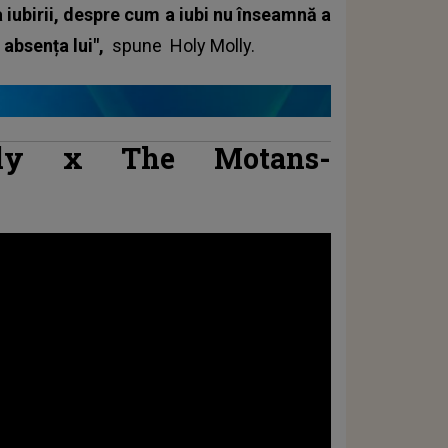
a iubirii, despre cum a iubi nu înseamnă a
n absența lui",
spune
Holy Molly
.
lly x The Motans-