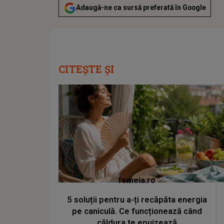
Adaugă-ne ca sursă preferată în Google
CITEȘTE ȘI
femeia.ro
5 soluții pentru a-ți recăpăta energia
pe caniculă. Ce funcționează când
căldura te epuizează