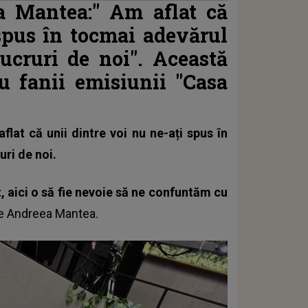
a Mantea:"
Am aflat că
 spus în tocmai adevărul
ucruri de noi".
Această
u fanii emisiunii "Casa
lat că unii dintre voi nu ne-ați spus în
ri de noi.
 aici o să fie nevoie să ne confuntăm cu
ne
Andreea Mantea
.