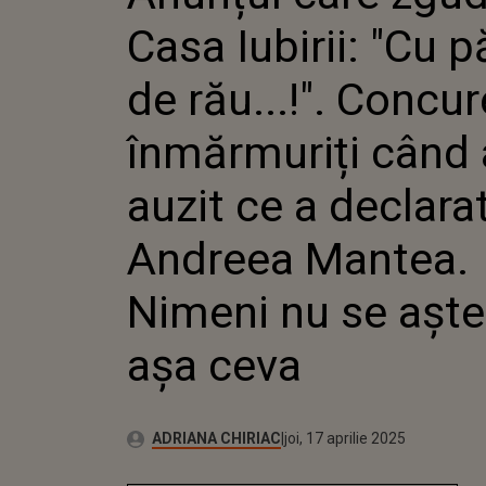
CONCURE
Casa Iubirii: "Cu p
ÎNMĂRMU
AUZIT CE
ANDREEA
de rău...!". Concure
NIMENI 
LA AȘA C
înmărmuriți când
auzit ce a declara
Andreea Mantea.
Nimeni nu se aște
așa ceva
Publicat:
Autor:
joi, 17 aprilie 2025
Actualizat:
ADRIANA CHIRIAC
joi, 17 aprilie 2025