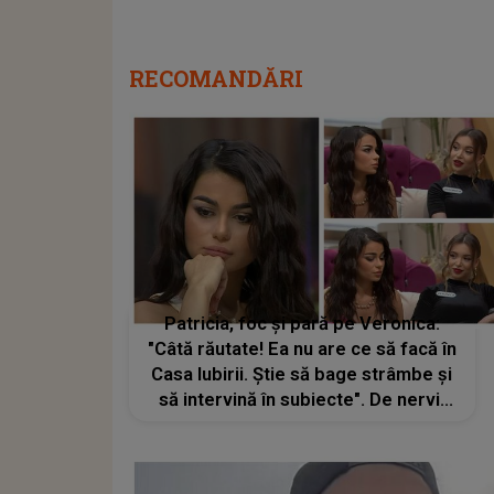
RECOMANDĂRI
Patricia, foc și pară pe Veronica:
"Câtă răutate! Ea nu are ce să facă în
Casa Iubirii. Știe să bage strâmbe și
să intervină în subiecte". De nervi,
cântăreața și-a pierdut cumpătul:
"Of, Doamne!"