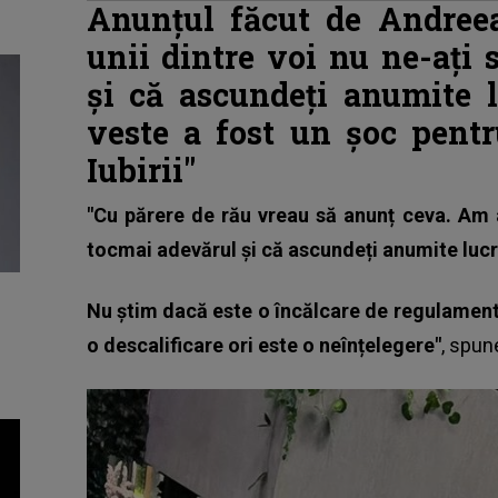
Anunțul făcut de Andree
unii dintre voi nu ne-ați
și că ascundeți anumite l
veste a fost un șoc pentr
Iubirii"
"Cu părere de rău vreau să anunț ceva. Am af
tocmai adevărul și că ascundeți anumite lucru
Nu știm dacă este o încălcare de regulament,
o descalificare ori este o neînțelegere"
, spu