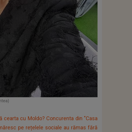
ntea)
upă cearta cu Moldo? Concurenta din "Casa
 urmăresc pe rețelele sociale au rămas fără