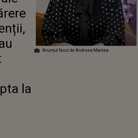
NȚII,
ărere
RIȚI CÂND AU
 A DECLARAT
 MANTEA.
nții,
NU SE AȘTEPTA
EVA
 au
Anunțul făcut de Andreea Mantea
t
pta la