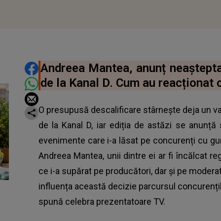
DISTRIBUIE ARTICOLUL
Andreea Mantea, anunț neașteptat
de la Kanal D. Cum au reacționat c
O presupusă descalificare stârnește deja un val
de la Kanal D, iar ediția de astăzi se anunță
evenimente care i-a lăsat pe concurenți cu gu
Andreea Mantea, unii dintre ei ar fi încălcat re
ce i-a supărat pe producători, dar și pe mode
influența această decizie parcursul concurențilo
spună celebra prezentatoare TV.