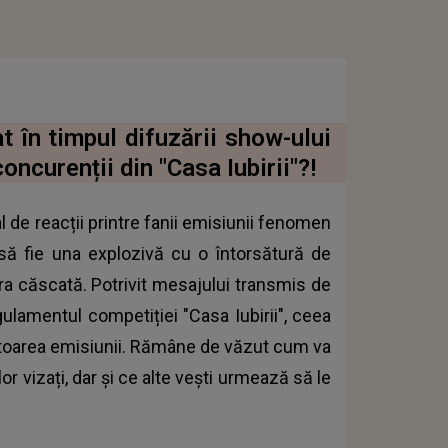
 în timpul difuzării show-ului
oncurenții din "Casa Iubirii"?!
 de reacții printre fanii emisiunii fenomen
 să fie una explozivă cu o întorsătură de
ra căscată. Potrivit mesajului transmis de
gulamentul competiției "Casa Iubirii", ceea
ratoarea emisiunii. Rămâne de văzut cum va
r vizați, dar și ce alte vești urmează să le