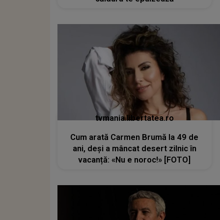
tvmania.libertatea.ro
Cum arată Carmen Brumă la 49 de
ani, deși a mâncat desert zilnic în
vacanță: «Nu e noroc!» [FOTO]