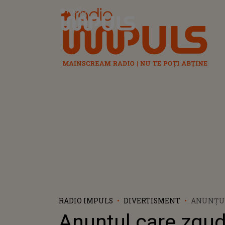
Radio Impuls
RADIO IMPULS
DIVERTISMENT
ANUNȚU
ZGUDUIE 
Anunțul care zgud
"CU PĂRER