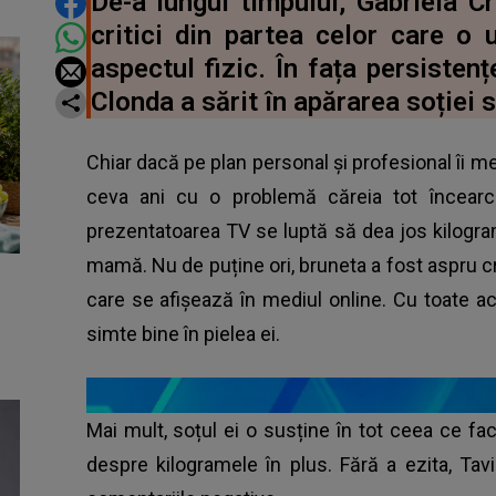
DISTRIBUIE ARTICOLUL
De-a lungul timpului, Gabriela C
critici din partea celor care o 
aspectul fizic. În fața persistenț
Clonda a sărit în apărarea soției s
Chiar dacă pe plan personal și profesional îi m
ceva ani cu o problemă căreia tot încearc
prezentatoarea TV se luptă să dea jos kilogr
mamă. Nu de puține ori, bruneta a fost aspru cr
care se afișează în mediul online. Cu toate ac
simte bine în pielea ei.
Mai mult, soțul ei o susține în tot ceea ce fa
despre kilogramele în plus. Fără a ezita, Tav