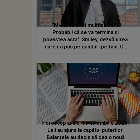
"M-au întrebat mulți oameni.
Probabil că se va termina și
povestea asta". Smiley, dezvăluirea
care i-a pus pe gânduri pe fani. Ce
schimbare majoră vrea să facă
artistul
Horoscop zilnic, 15 noiembrie 2023:
Leii au ajuns la capătul puterilor.
Balanțele au decis să dea o nouă