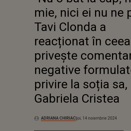
REACȚIO
mie, nici ei nu ne 
CE PRIV
COMENT
NEGATI
Tavi Clonda a
CU PRIV
SA, GAB
reacționat în ceea
privește comentar
negative formulat
privire la soția sa,
Gabriela Cristea
Publicat:
Autor:
marți, 14 noiembrie 2023
Actualizat:
ADRIANA CHIRIAC
joi, 14 noiembrie 2024