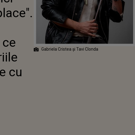
NAT ÎN CEEA
place".
EȘTE
ARIILE
VE FORMULATE
IRE LA SOȚIA
RIELA CRISTEA
 ce
Gabriela Cristea și Tavi Clonda
iile
e cu