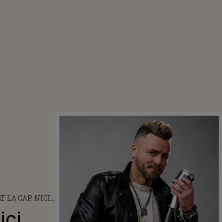
T LA CAP, NICI
I EI NU NE
ici
 TAVI CLONDA A