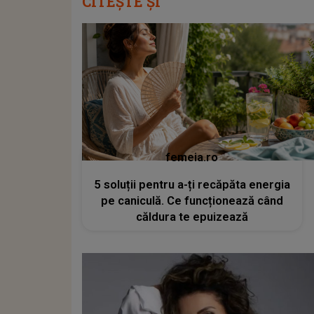
CITEȘTE ȘI
femeia.ro
5 soluții pentru a-ți recăpăta energia
pe caniculă. Ce funcționează când
căldura te epuizează