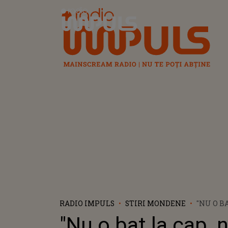
Radio Impuls
RADIO IMPULS
STIRI MONDENE
"NU O BA
MIE, NIC
"Nu o bat la cap, n
PLACE".