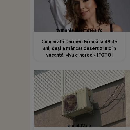
tvmania.libertatea.ro
Cum arată Carmen Brumă la 49 de
ani, deși a mâncat desert zilnic în
vacanță: «Nu e noroc!» [FOTO]
kanald2.ro