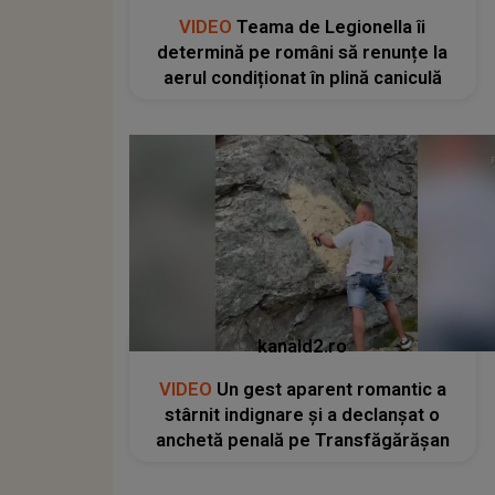
VIDEO
Teama de Legionella îi
determină pe români să renunțe la
aerul condiționat în plină caniculă
kanald2.ro
VIDEO
Un gest aparent romantic a
stârnit indignare și a declanșat o
anchetă penală pe Transfăgărășan