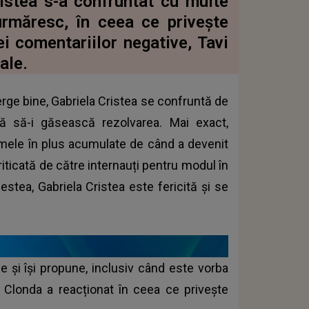
ristea s-a confruntat cu multe
urmăresc, în ceea ce priveşte
ei comentariilor negative, Tavi
ale.
erge bine, Gabriela Cristea se confruntă de
ă să-i găsească rezolvarea. Mai exact,
amele în plus acumulate de când a devenit
iticată de către internauți pentru modul în
estea, Gabriela Cristea este fericită și se
ce și își propune, inclusiv când este vorba
i Clonda a reacționat în ceea ce privește