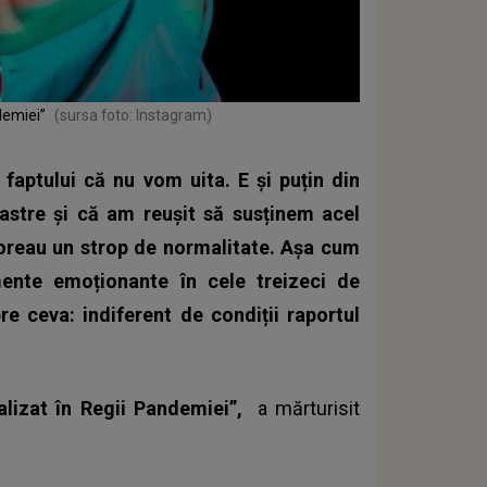
demiei”
(sursa foto: Instagram)
faptului că nu vom uita. E și puțin din
astre și că am reușit să susținem acel
 doreau un strop de normalitate. Așa cum
nte emoționante în cele treizeci de
e ceva: indiferent de condiții raportul
alizat în Regii Pandemiei”,
a mărturisit