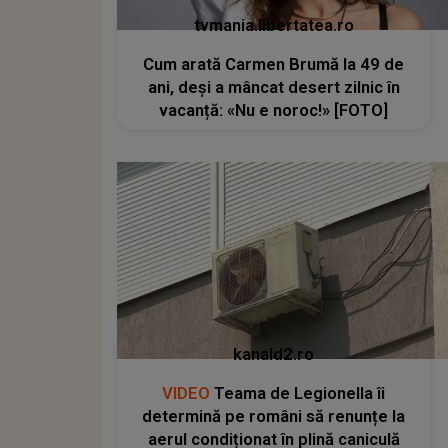
tvmania.libertatea.ro
Cum arată Carmen Brumă la 49 de
ani, deși a mâncat desert zilnic în
vacanță: «Nu e noroc!» [FOTO]
kanald2.ro
VIDEO
Teama de Legionella îi
determină pe români să renunțe la
aerul condiționat în plină caniculă