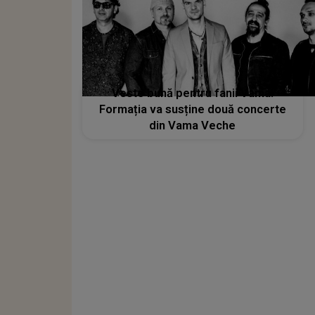
Veste bună pentru fanii Vama!
Formația va susține două concerte
din Vama Veche