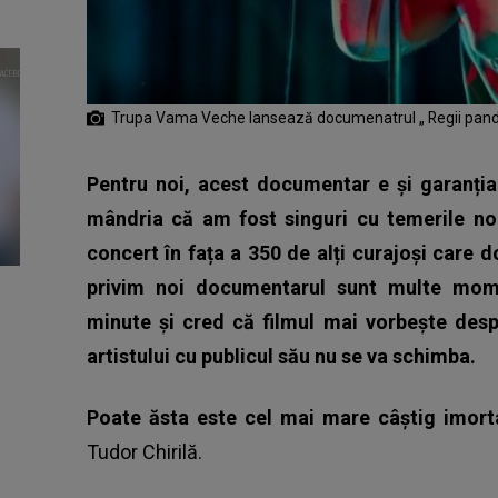
Trupa Vama Veche lansează documenatrul „ Regii pan
Pentru noi, acest documentar e și garanția 
mândria că am fost singuri cu temerile no
concert în fața a 350 de alți curajoși care
privim noi documentarul sunt multe mome
minute și cred că filmul mai vorbește despr
artistului cu publicul său nu se va schimba.
Poate ăsta este cel mai mare câștig imort
Tudor Chirilă.