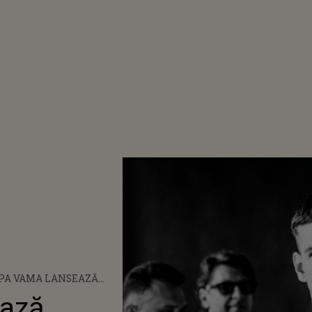
PA VAMA LANSEAZĂ
UMENTARUL ”REGII
ează
DEMIEI”