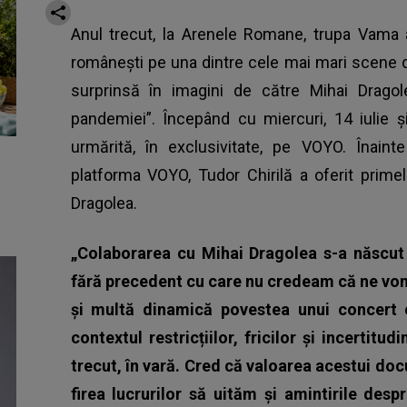
Anul trecut, la Arenele Romane, trupa Vama a
românești pe una dintre cele mai mari scene d
surprinsă în imagini de către Mihai Dragole
pandemiei”. Începând cu miercuri, 14 iulie și
urmărită, în exclusivitate, pe VOYO. Înain
platforma VOYO, Tudor Chirilă a oferit prime
Dragolea.
„Colaborarea cu Mihai Dragolea s-a născut
fără precedent cu care nu credeam că ne vom
și multă dinamică povestea unui concert c
contextul restricțiilor, fricilor și incertit
trecut, în vară. Cred că valoarea acestui doc
firea lucrurilor să uităm și amintirile des