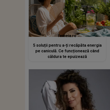
femeia.ro
5 soluții pentru a-ți recăpăta energia
pe caniculă. Ce funcționează când
căldura te epuizează