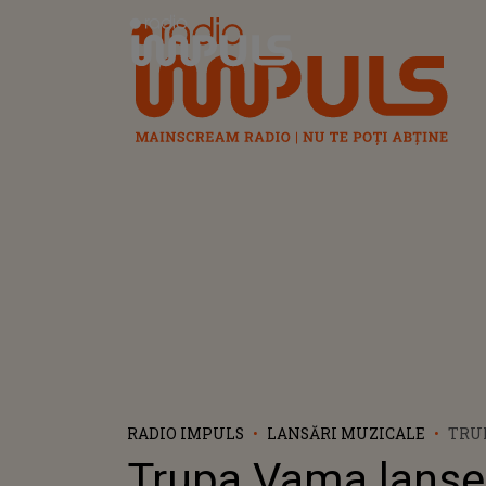
Radio Impuls
RADIO IMPULS
LANSĂRI MUZICALE
TRU
DOC
Trupa Vama lans
PAN