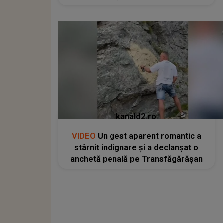
kanald2.ro
VIDEO
Un gest aparent romantic a
stârnit indignare și a declanșat o
anchetă penală pe Transfăgărășan