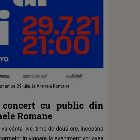
st an pe 29 iulie, la Arenele Romane
concert cu public din
renele Romane
a va cânta live, timp de două ore, începând
 normelor în vigoare la eveniment vor avea